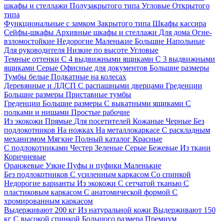
шкафы и стеллажи
Полузакрытого типа
Угловые
Открытого
типа
Функциональные с замком
Закрытого типа
Шкафы кассира
Сейфы-шкафы
Архивные шкафы и стеллажи
Для дома
Огне-
взломостойкие
Недорогие
Маленькие
Большие
Напольные
Для руководителя
Низкие по высоте
Угловые
Темные оттенки
С 4 выдвижными ящиками
С 3 выдвижными
ящиками
Серые
Офисные для документов
Большие размеры
Тумбы белые
Подкатные на колесах
Деревянные и ЛДСП
С распашными дверцами
Греденции
Большие размеры
Приставные тумбы
Греденции
Большие размеры
С выкатными ящиками
С
полками и нишами
Простые рабочие
Из экокожи
Прямые
Для посетителей
Кожаные
Черные
Без
подлокотников
На ножках
На металлокаркасе
С раскладным
механизмом
Мягкие
Полный каталог
Красные
С подлокотниками
Честер
Зеленые
Серые
Бежевые
Из ткани
Коричневые
Оранжевые
Узкие
Пуфы и пуфики
Маленькие
Без подлокотников
С усиленным каркасом
Со спинкой
Недорогие варианты
Из экокожи
С сетчатой тканью
С
пластиковым каркасом
С анатомической формой
С
хромированным каркасом
Выдерживают 200 кг
Из натуральной кожи
Выдерживают 150
кг
С высокой спинкой
Большого размера
Премиум