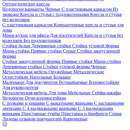
Ортопедические кресла
Недорогие варианты
Черные
С пластиковым каркасом
Из
экокожи
Кресла и стулья с подлокотниками
Кресла и стулья
без колесиков
С пластиковым каркасом
Компьютерные кресла и стулья для
дома
Мини-кухни для офиса
Для посетителей
Кресла и стулья без
колесиков
Без подлокотников
Стойки белые
Деревянные стойки
Стойки угловой формы
Мини-стойки
Прямые стойки
Серые
Стойки закругленной
формы
Стойки закругленной формы
Прямые стойки
Мини-стойки
Деревянные стойки
Стойки угловой формы
Черные
Металлическая мебель
Оружейные
Металлические
Огнестойкие
Напольные
Большие
Маленькие
Для документов
Встраиваемые
Взломостойкие
Для руководителя
Металлическая мебель
Для дома
Мебельные
Сейфы-шкафы
Недорогие
Огне-взломостойкие
С полками и нишами
С выкатными ящиками
С распашными
дверцами
С 4 выдвижными ящиками
С 3 выдвижными
ящиками
Приставные тумбы
Приставки и брифинги
Серые
Лидеры отзывов покупателей
Коричневые