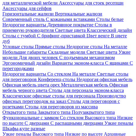
для металлической мебели
Аксессуары для стоек ресепшн
Аксессуары для сейфов
Горизонтальные жалюзи
Вертикальные жалюзи
Современный стиль
С кожаными вставками
Столы белые
Недорогие варианты
Деревянное покрытие
Столы в
приемную руководителя
Светлые цвета
Классический дизайн
Столы с тумбой
С брифинг-приставкой
Цвет венге
В цвете
дуб
Угловые столы
Прямые столы
Недорогие столы
На металле
Небольшие габариты
Складные модели
Светлые цвета
Узкие
модели
Для двоих человек
С подъемным механизмом
Эргономичный дизайн
Варианты эконом-класса
С ящиками
С
перегородками
Недорогие варианты
Со стеклом
На металле
Светлые столы
для переговоров
Конференц-столы
Недорогая офисная мебель
Офисная мебель цвета орех
Металлическая мебель
Офисная
мебель черного цвета
Столы для персонала эконом-класса
Классические офисные столы для персонала
Производство
офисных перегородок на заказ
Столы для переговоров с
розетками
Столы для переговоров из массива
Открытого типа
Закрытого типа
Полузакрытого типа
Функциональные с замком
Со стеклом
Высокого типа
Низкие
по высоте
С дверцами
С распашными дверцами
Узкие пеналы
Шкафы-купе разные
Узкие пеналы
Высокого типа
Низкие по высоте
Архивные