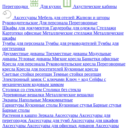
Перегородки
Для кухни
Акустические кабины
Аксессуары
Мебель для отелей
Жалюзи и шторы
Руководительские
Для персонала
Переговорные
Шкафы для документов
Гардеробы для одежды
Стеллажи
Картотеки офисные
Металлические стеллажи
Металлические
шкафы
Тумбы для персонала
Тумбы для руководителей
Тумбы для
оргтехники
Двухместные диваны
Трехместные диваны
Модульные
диваны
Угловые диваны
Мягкие кресла
Банкетки офисные
Кресла для персонала
Руководительские кресла
Переговорные
кресла
Кресла для посетителей
Кухонные кресла
Светлые стойки ресепшн
Темные стойки ресепшн
Электронный замок
С ключами
Ключ + код
Сейфы с
механическим кодовым замком
Столики со стеклом
Столики без стекла
Деревянные вешалки
Металлические вешалки
Экраны
Напольные
Межкомнатные
Гарнитуры
Кухонные столы
Кухонные стулья
Барные стулья
Барные столы
Растения в кашпо
Зеркала
Аксессуары
Аксессуары для
перегородок
Аксессуары для тумб
Аксессуары для шкафов
Аксессуары
Аксессуары для офисных диванов
Аксессуары