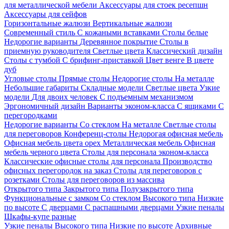
для металлической мебели
Аксессуары для стоек ресепшн
Аксессуары для сейфов
Горизонтальные жалюзи
Вертикальные жалюзи
Современный стиль
С кожаными вставками
Столы белые
Недорогие варианты
Деревянное покрытие
Столы в
приемную руководителя
Светлые цвета
Классический дизайн
Столы с тумбой
С брифинг-приставкой
Цвет венге
В цвете
дуб
Угловые столы
Прямые столы
Недорогие столы
На металле
Небольшие габариты
Складные модели
Светлые цвета
Узкие
модели
Для двоих человек
С подъемным механизмом
Эргономичный дизайн
Варианты эконом-класса
С ящиками
С
перегородками
Недорогие варианты
Со стеклом
На металле
Светлые столы
для переговоров
Конференц-столы
Недорогая офисная мебель
Офисная мебель цвета орех
Металлическая мебель
Офисная
мебель черного цвета
Столы для персонала эконом-класса
Классические офисные столы для персонала
Производство
офисных перегородок на заказ
Столы для переговоров с
розетками
Столы для переговоров из массива
Открытого типа
Закрытого типа
Полузакрытого типа
Функциональные с замком
Со стеклом
Высокого типа
Низкие
по высоте
С дверцами
С распашными дверцами
Узкие пеналы
Шкафы-купе разные
Узкие пеналы
Высокого типа
Низкие по высоте
Архивные