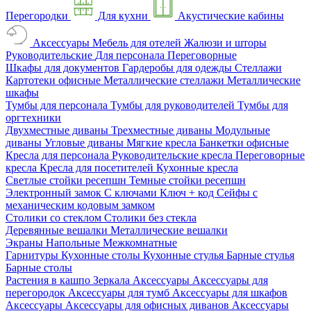
Перегородки
Для кухни
Акустические кабины
Аксессуары
Мебель для отелей
Жалюзи и шторы
Руководительские
Для персонала
Переговорные
Шкафы для документов
Гардеробы для одежды
Стеллажи
Картотеки офисные
Металлические стеллажи
Металлические
шкафы
Тумбы для персонала
Тумбы для руководителей
Тумбы для
оргтехники
Двухместные диваны
Трехместные диваны
Модульные
диваны
Угловые диваны
Мягкие кресла
Банкетки офисные
Кресла для персонала
Руководительские кресла
Переговорные
кресла
Кресла для посетителей
Кухонные кресла
Светлые стойки ресепшн
Темные стойки ресепшн
Электронный замок
С ключами
Ключ + код
Сейфы с
механическим кодовым замком
Столики со стеклом
Столики без стекла
Деревянные вешалки
Металлические вешалки
Экраны
Напольные
Межкомнатные
Гарнитуры
Кухонные столы
Кухонные стулья
Барные стулья
Барные столы
Растения в кашпо
Зеркала
Аксессуары
Аксессуары для
перегородок
Аксессуары для тумб
Аксессуары для шкафов
Аксессуары
Аксессуары для офисных диванов
Аксессуары