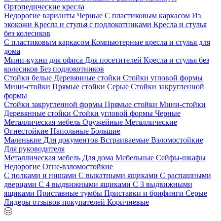
Ортопедические кресла
Недорогие варианты
Черные
С пластиковым каркасом
Из
экокожи
Кресла и стулья с подлокотниками
Кресла и стулья
без колесиков
С пластиковым каркасом
Компьютерные кресла и стулья для
дома
Мини-кухни для офиса
Для посетителей
Кресла и стулья без
колесиков
Без подлокотников
Стойки белые
Деревянные стойки
Стойки угловой формы
Мини-стойки
Прямые стойки
Серые
Стойки закругленной
формы
Стойки закругленной формы
Прямые стойки
Мини-стойки
Деревянные стойки
Стойки угловой формы
Черные
Металлическая мебель
Оружейные
Металлические
Огнестойкие
Напольные
Большие
Маленькие
Для документов
Встраиваемые
Взломостойкие
Для руководителя
Металлическая мебель
Для дома
Мебельные
Сейфы-шкафы
Недорогие
Огне-взломостойкие
С полками и нишами
С выкатными ящиками
С распашными
дверцами
С 4 выдвижными ящиками
С 3 выдвижными
ящиками
Приставные тумбы
Приставки и брифинги
Серые
Лидеры отзывов покупателей
Коричневые