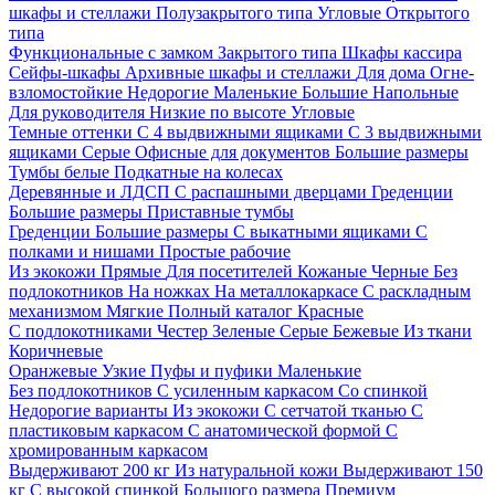
шкафы и стеллажи
Полузакрытого типа
Угловые
Открытого
типа
Функциональные с замком
Закрытого типа
Шкафы кассира
Сейфы-шкафы
Архивные шкафы и стеллажи
Для дома
Огне-
взломостойкие
Недорогие
Маленькие
Большие
Напольные
Для руководителя
Низкие по высоте
Угловые
Темные оттенки
С 4 выдвижными ящиками
С 3 выдвижными
ящиками
Серые
Офисные для документов
Большие размеры
Тумбы белые
Подкатные на колесах
Деревянные и ЛДСП
С распашными дверцами
Греденции
Большие размеры
Приставные тумбы
Греденции
Большие размеры
С выкатными ящиками
С
полками и нишами
Простые рабочие
Из экокожи
Прямые
Для посетителей
Кожаные
Черные
Без
подлокотников
На ножках
На металлокаркасе
С раскладным
механизмом
Мягкие
Полный каталог
Красные
С подлокотниками
Честер
Зеленые
Серые
Бежевые
Из ткани
Коричневые
Оранжевые
Узкие
Пуфы и пуфики
Маленькие
Без подлокотников
С усиленным каркасом
Со спинкой
Недорогие варианты
Из экокожи
С сетчатой тканью
С
пластиковым каркасом
С анатомической формой
С
хромированным каркасом
Выдерживают 200 кг
Из натуральной кожи
Выдерживают 150
кг
С высокой спинкой
Большого размера
Премиум