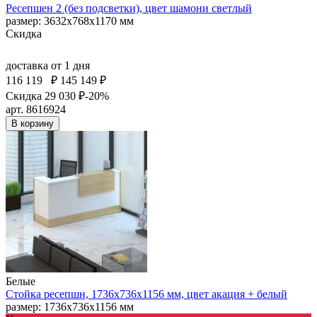
Ресепшен 2 (без подсветки), цвет шамони светлый
размер: 3632х768х1170 мм
Скидка
доставка
от 1 дня
116 119
₽
145 149 ₽
Скидка 29 030 ₽
-20%
арт. 8616924
В корзину
Белые
Стойка ресепшн, 1736х736х1156 мм, цвет акация + белый
размер: 1736х736х1156 мм