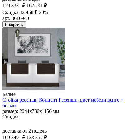
129 833
₽
162 291 ₽
Скидка 32 458 ₽
-20%
арт. 8616940
В корзину
Белые
Стойка ресепшн Концепт Ресепшн, цвет мебели венге +
белый
размер: 2044х736х1156 мм
Скидка
доставка
от 2 недель
109 349
₽
133 352 ₽