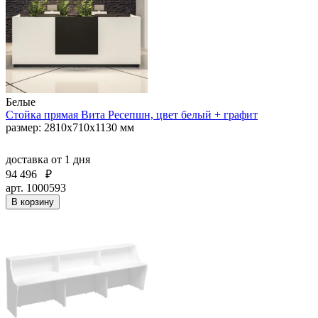
Белые
Стойка прямая Вита Ресепшн, цвет белый + графит
размер: 2810х710х1130 мм
доставка
от 1 дня
94 496
₽
арт. 1000593
В корзину