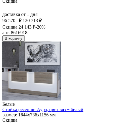
Скидка
доставка
от 1 дня
96 570
₽
120 713 ₽
Скидка 24 143 ₽
-20%
арт. 8616918
В корзину
Белые
Стойка ресепшн Аура, цвет вяз + белый
размер: 1644х736х1156 мм
Скидка