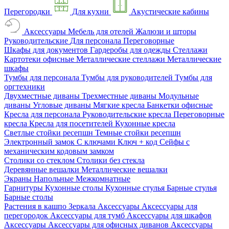
Перегородки
Для кухни
Акустические кабины
Аксессуары
Мебель для отелей
Жалюзи и шторы
Руководительские
Для персонала
Переговорные
Шкафы для документов
Гардеробы для одежды
Стеллажи
Картотеки офисные
Металлические стеллажи
Металлические
шкафы
Тумбы для персонала
Тумбы для руководителей
Тумбы для
оргтехники
Двухместные диваны
Трехместные диваны
Модульные
диваны
Угловые диваны
Мягкие кресла
Банкетки офисные
Кресла для персонала
Руководительские кресла
Переговорные
кресла
Кресла для посетителей
Кухонные кресла
Светлые стойки ресепшн
Темные стойки ресепшн
Электронный замок
С ключами
Ключ + код
Сейфы с
механическим кодовым замком
Столики со стеклом
Столики без стекла
Деревянные вешалки
Металлические вешалки
Экраны
Напольные
Межкомнатные
Гарнитуры
Кухонные столы
Кухонные стулья
Барные стулья
Барные столы
Растения в кашпо
Зеркала
Аксессуары
Аксессуары для
перегородок
Аксессуары для тумб
Аксессуары для шкафов
Аксессуары
Аксессуары для офисных диванов
Аксессуары