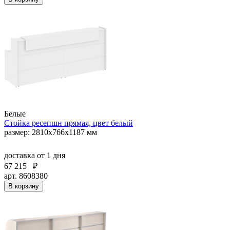
Белые
Стойка ресепшн прямая, цвет белый
размер: 2810х766х1187 мм
доставка
от 1 дня
67 215
₽
арт. 8608380
В корзину