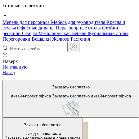
Готовые коллекции
Мебель для персонала
Мебель для руководителя
Кресла и
стулья
Офисные диваны
Переговорные столы
Стойки
ресепшн
Сейфы
Металлическая мебель
Журнальные столы
Перегородки
Вешалки
Жалюзи
Растения
Наверх
На главную
Назад
Белые стойки
Заказать бесплатно
администратора (ресепшн)
дизайн-проект офиса
Заказать бесплатно
дизайн-проект офиса
Заказать бесплатно
выезд специалиста
Заказать бесплатно
выезд специалиста