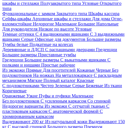
шкафы и стеллажи
Полузакрытого типа
Угловые
Открытого
типа
Функциональные с замком
Закрытого типа
Шкафы кассира
Сейфы-шкафы
Архивные шкафы и стеллажи
Для дома
Огне-
взломостойкие
Недорогие
Маленькие
Большие
Напольные
Для руководителя
Низкие по высоте
Угловые
Темные оттенки
С 4 выдвижными ящиками
С 3 выдвижными
ящиками
Серые
Офисные для документов
Большие размеры
Тумбы белые
Подкатные на колесах
Деревянные и ЛДСП
С распашными дверцами
Греденции
Большие размеры
Приставные тумбы
Греденции
Большие размеры
С выкатными ящиками
С
полками и нишами
Простые рабочие
Из экокожи
Прямые
Для посетителей
Кожаные
Черные
Без
подлокотников
На ножках
На металлокаркасе
С раскладным
механизмом
Мягкие
Полный каталог
Красные
С подлокотниками
Честер
Зеленые
Серые
Бежевые
Из ткани
Коричневые
Оранжевые
Узкие
Пуфы и пуфики
Маленькие
Без подлокотников
С усиленным каркасом
Со спинкой
Недорогие варианты
Из экокожи
С сетчатой тканью
С
пластиковым каркасом
С анатомической формой
С
хромированным каркасом
Выдерживают 200 кг
Из натуральной кожи
Выдерживают 150
кг
С высокой спинкой
Большого размера
Премиум