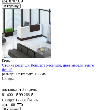
арт. 8707319
В корзину
Белые
Стойка ресепшн Концепт Ресепшн, цвет мебели венге +
белый
размер: 1758х758х1156 мм
Скидка
доставка
от 2 недель
81 400
₽
99 268 ₽
Скидка 17 868 ₽
-18%
арт. 1001770
В корзину