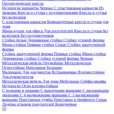
Ортопедические кресла
Недорогие варианты
Черные
С пластиковым каркасом
Из
экокожи
Кресла и стулья с подлокотниками
Кресла и стулья
без колесиков
С пластиковым каркасом
Компьютерные кресла и стулья для
дома
Мини-кухни для офиса
Для посетителей
Кресла и стулья без
колесиков
Без подлокотников
Стойки белые
Деревянные стойки
Стойки угловой формы
Мини-стойки
Прямые стойки
Серые
Стойки закругленной
формы
Стойки закругленной формы
Прямые стойки
Мини-стойки
Деревянные стойки
Стойки угловой формы
Черные
Металлическая мебель
Оружейные
Металлические
Огнестойкие
Напольные
Большие
Маленькие
Для документов
Встраиваемые
Взломостойкие
Для руководителя
Металлическая мебель
Для дома
Мебельные
Сейфы-шкафы
Недорогие
Огне-взломостойкие
С полками и нишами
С выкатными ящиками
С распашными
дверцами
С 4 выдвижными ящиками
С 3 выдвижными
ящиками
Приставные тумбы
Приставки и брифинги
Серые
Лидеры отзывов покупателей
Коричневые