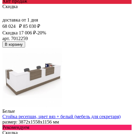
Хит продаж
Скидка
доставка
от 1 дня
68 024
₽
85 030 ₽
Скидка 17 006 ₽
-20%
арт. 7012259
В корзину
Белые
Стойка ресепшн, цвет вяз + белый (мебель для секретаря)
размер: 3872х1558х1156 мм
Рекомендуем
Скидка