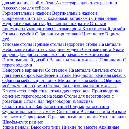
для металлической мебели
Аксессуары для стоек ресепшн
Аксессуары для сейфов
Горизонтальные жалюзи
Вертикальные жалюзи
Современный стиль
С кожаными вставками
Столы белые
Недорогие варианты
Деревянное покрытие
Столы в
приемную руководителя
Светлые цвета
Классический дизайн
Столы с тумбой
С брифинг-приставкой
Цвет венге
В цвете
дуб
Угловые столы
Прямые столы
Недорогие столы
На металле
Небольшие габариты
Складные модели
Светлые цвета
Узкие
модели
Для двоих человек
С подъемным механизмом
Эргономичный дизайн
Варианты эконом-класса
С ящиками
С
перегородками
Недорогие варианты
Со стеклом
На металле
Светлые столы
для переговоров
Конференц-столы
Недорогая офисная мебель
Офисная мебель цвета орех
Металлическая мебель
Офисная
мебель черного цвета
Столы для персонала эконом-класса
Классические офисные столы для персонала
Производство
офисных перегородок на заказ
Столы для переговоров с
розетками
Столы для переговоров из массива
Открытого типа
Закрытого типа
Полузакрытого типа
Функциональные с замком
Со стеклом
Высокого типа
Низкие
по высоте
С дверцами
С распашными дверцами
Узкие пеналы
Шкафы-купе разные
Узкие пеналы
Высокого типа
Низкие по высоте
Архивные