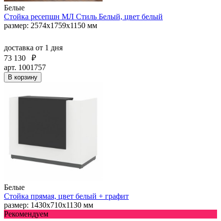
Белые
Стойка ресепшн МЛ Стиль Белый, цвет белый
размер: 2574х1759х1150 мм
доставка
от 1 дня
73 130
₽
арт. 1001757
В корзину
Белые
Стойка прямая, цвет белый + графит
размер: 1430х710х1130 мм
Рекомендуем