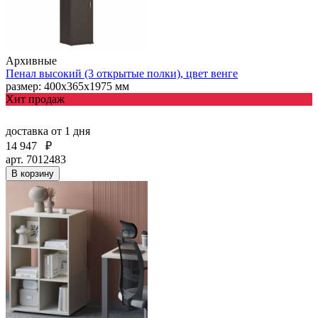
Архивные
Пенал высокий (3 открытые полки), цвет венге
размер: 400х365х1975 мм
Хит продаж
доставка
от 1 дня
14 947
₽
арт. 7012483
В корзину