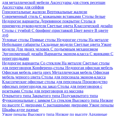
для металлической мебели
Аксессуары для стоек ресепшн
Аксессуары для сейфов
Горизонтальные жалюзи
Вертикальные жалюзи
Современный стиль
С кожаными вставками
Столы белые
Недорогие варианты
Деревянное покрытие
Столы в
приемную руководителя
Светлые цвета
Классический дизайн
Столы с тумбой
С брифинг-приставкой
Цвет венге
В цвете
дуб
Угловые столы
Прямые столы
Недорогие столы
На металле
Небольшие габариты
Складные модели
Светлые цвета
Узкие
модели
Для двоих человек
С подъемным механизмом
Эргономичный дизайн
Варианты эконом-класса
С ящиками
С
перегородками
Недорогие варианты
Со стеклом
На металле
Светлые столы
для переговоров
Конференц-столы
Недорогая офисная мебель
Офисная мебель цвета орех
Металлическая мебель
Офисная
мебель черного цвета
Столы для персонала эконом-класса
Классические офисные столы для персонала
Производство
офисных перегородок на заказ
Столы для переговоров с
розетками
Столы для переговоров из массива
Открытого типа
Закрытого типа
Полузакрытого типа
Функциональные с замком
Со стеклом
Высокого типа
Низкие
по высоте
С дверцами
С распашными дверцами
Узкие пеналы
Шкафы-купе разные
Узкие пеналы
Высокого типа
Низкие по высоте
Архивные