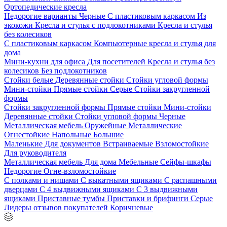
Ортопедические кресла
Недорогие варианты
Черные
С пластиковым каркасом
Из
экокожи
Кресла и стулья с подлокотниками
Кресла и стулья
без колесиков
С пластиковым каркасом
Компьютерные кресла и стулья для
дома
Мини-кухни для офиса
Для посетителей
Кресла и стулья без
колесиков
Без подлокотников
Стойки белые
Деревянные стойки
Стойки угловой формы
Мини-стойки
Прямые стойки
Серые
Стойки закругленной
формы
Стойки закругленной формы
Прямые стойки
Мини-стойки
Деревянные стойки
Стойки угловой формы
Черные
Металлическая мебель
Оружейные
Металлические
Огнестойкие
Напольные
Большие
Маленькие
Для документов
Встраиваемые
Взломостойкие
Для руководителя
Металлическая мебель
Для дома
Мебельные
Сейфы-шкафы
Недорогие
Огне-взломостойкие
С полками и нишами
С выкатными ящиками
С распашными
дверцами
С 4 выдвижными ящиками
С 3 выдвижными
ящиками
Приставные тумбы
Приставки и брифинги
Серые
Лидеры отзывов покупателей
Коричневые