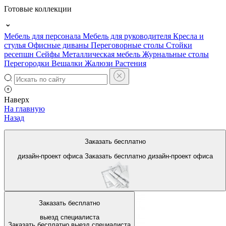
Готовые коллекции
Мебель для персонала
Мебель для руководителя
Кресла и
стулья
Офисные диваны
Переговорные столы
Стойки
ресепшн
Сейфы
Металлическая мебель
Журнальные столы
Перегородки
Вешалки
Жалюзи
Растения
Наверх
На главную
Назад
Архивные офисные шкафы и
Заказать бесплатно
стеллажи
дизайн-проект офиса
Заказать бесплатно
дизайн-проект офиса
Заказать бесплатно
выезд специалиста
Заказать бесплатно
выезд специалиста