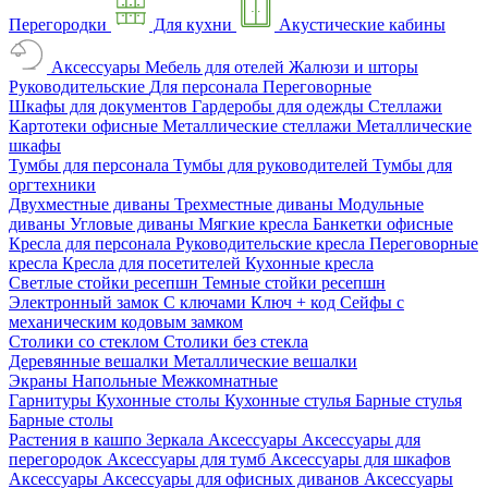
Перегородки
Для кухни
Акустические кабины
Аксессуары
Мебель для отелей
Жалюзи и шторы
Руководительские
Для персонала
Переговорные
Шкафы для документов
Гардеробы для одежды
Стеллажи
Картотеки офисные
Металлические стеллажи
Металлические
шкафы
Тумбы для персонала
Тумбы для руководителей
Тумбы для
оргтехники
Двухместные диваны
Трехместные диваны
Модульные
диваны
Угловые диваны
Мягкие кресла
Банкетки офисные
Кресла для персонала
Руководительские кресла
Переговорные
кресла
Кресла для посетителей
Кухонные кресла
Светлые стойки ресепшн
Темные стойки ресепшн
Электронный замок
С ключами
Ключ + код
Сейфы с
механическим кодовым замком
Столики со стеклом
Столики без стекла
Деревянные вешалки
Металлические вешалки
Экраны
Напольные
Межкомнатные
Гарнитуры
Кухонные столы
Кухонные стулья
Барные стулья
Барные столы
Растения в кашпо
Зеркала
Аксессуары
Аксессуары для
перегородок
Аксессуары для тумб
Аксессуары для шкафов
Аксессуары
Аксессуары для офисных диванов
Аксессуары