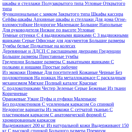
шкафы и стеллажи
Полузакрытого типа
Угловые
Открытого
типа
Функциональные с замком
Закрытого типа
Шкафы кассира
Сейфы-шкафы
Архивные шкафы и стеллажи
Для дома
Огне-
взломостойкие
Недорогие
Маленькие
Большие
Напольные
Для руководителя
Низкие по высоте
Угловые
Темные оттенки
С 4 выдвижными ящиками
С 3 выдвижными
ящиками
Серые
Офисные для документов
Большие размеры
Тумбы белые
Подкатные на колесах
Деревянные и ЛДСП
С распашными дверцами
Греденции
Большие размеры
Приставные тумбы
Греденции
Большие размеры
С выкатными ящиками
С
полками и нишами
Простые рабочие
Из экокожи
Прямые
Для посетителей
Кожаные
Черные
Без
подлокотников
На ножках
На металлокаркасе
С раскладным
механизмом
Мягкие
Полный каталог
Красные
С подлокотниками
Честер
Зеленые
Серые
Бежевые
Из ткани
Коричневые
Оранжевые
Узкие
Пуфы и пуфики
Маленькие
Без подлокотников
С усиленным каркасом
Со спинкой
Недорогие варианты
Из экокожи
С сетчатой тканью
С
пластиковым каркасом
С анатомической формой
С
хромированным каркасом
Выдерживают 200 кг
Из натуральной кожи
Выдерживают 150
кг
С высокой спинкой
Большого размера
Премиум