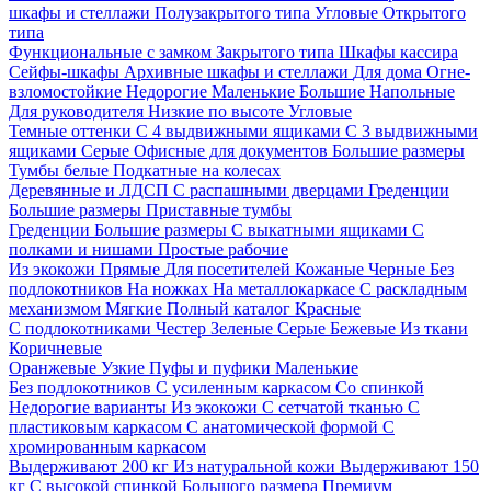
шкафы и стеллажи
Полузакрытого типа
Угловые
Открытого
типа
Функциональные с замком
Закрытого типа
Шкафы кассира
Сейфы-шкафы
Архивные шкафы и стеллажи
Для дома
Огне-
взломостойкие
Недорогие
Маленькие
Большие
Напольные
Для руководителя
Низкие по высоте
Угловые
Темные оттенки
С 4 выдвижными ящиками
С 3 выдвижными
ящиками
Серые
Офисные для документов
Большие размеры
Тумбы белые
Подкатные на колесах
Деревянные и ЛДСП
С распашными дверцами
Греденции
Большие размеры
Приставные тумбы
Греденции
Большие размеры
С выкатными ящиками
С
полками и нишами
Простые рабочие
Из экокожи
Прямые
Для посетителей
Кожаные
Черные
Без
подлокотников
На ножках
На металлокаркасе
С раскладным
механизмом
Мягкие
Полный каталог
Красные
С подлокотниками
Честер
Зеленые
Серые
Бежевые
Из ткани
Коричневые
Оранжевые
Узкие
Пуфы и пуфики
Маленькие
Без подлокотников
С усиленным каркасом
Со спинкой
Недорогие варианты
Из экокожи
С сетчатой тканью
С
пластиковым каркасом
С анатомической формой
С
хромированным каркасом
Выдерживают 200 кг
Из натуральной кожи
Выдерживают 150
кг
С высокой спинкой
Большого размера
Премиум