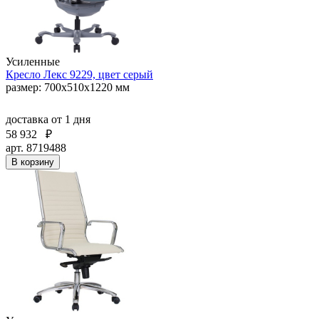
Усиленные
Кресло Лекс 9229, цвет серый
размер: 700х510х1220 мм
доставка
от 1 дня
58 932
₽
арт. 8719488
В корзину