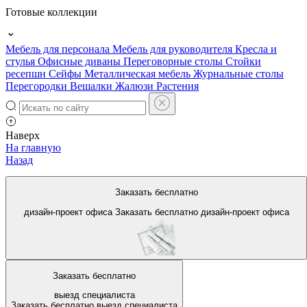
Готовые коллекции
Мебель для персонала
Мебель для руководителя
Кресла и
стулья
Офисные диваны
Переговорные столы
Стойки
ресепшн
Сейфы
Металлическая мебель
Журнальные столы
Перегородки
Вешалки
Жалюзи
Растения
Наверх
На главную
Назад
Усиленные офисные кресла и
Заказать бесплатно
стулья
дизайн-проект офиса
Заказать бесплатно
дизайн-проект офиса
Заказать бесплатно
выезд специалиста
Заказать бесплатно
выезд специалиста