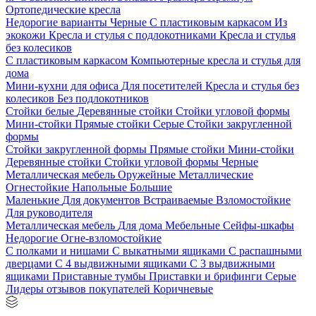
Ортопедические кресла
Недорогие варианты
Черные
С пластиковым каркасом
Из
экокожи
Кресла и стулья с подлокотниками
Кресла и стулья
без колесиков
С пластиковым каркасом
Компьютерные кресла и стулья для
дома
Мини-кухни для офиса
Для посетителей
Кресла и стулья без
колесиков
Без подлокотников
Стойки белые
Деревянные стойки
Стойки угловой формы
Мини-стойки
Прямые стойки
Серые
Стойки закругленной
формы
Стойки закругленной формы
Прямые стойки
Мини-стойки
Деревянные стойки
Стойки угловой формы
Черные
Металлическая мебель
Оружейные
Металлические
Огнестойкие
Напольные
Большие
Маленькие
Для документов
Встраиваемые
Взломостойкие
Для руководителя
Металлическая мебель
Для дома
Мебельные
Сейфы-шкафы
Недорогие
Огне-взломостойкие
С полками и нишами
С выкатными ящиками
С распашными
дверцами
С 4 выдвижными ящиками
С 3 выдвижными
ящиками
Приставные тумбы
Приставки и брифинги
Серые
Лидеры отзывов покупателей
Коричневые