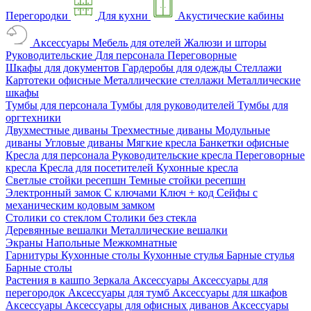
Перегородки
Для кухни
Акустические кабины
Аксессуары
Мебель для отелей
Жалюзи и шторы
Руководительские
Для персонала
Переговорные
Шкафы для документов
Гардеробы для одежды
Стеллажи
Картотеки офисные
Металлические стеллажи
Металлические
шкафы
Тумбы для персонала
Тумбы для руководителей
Тумбы для
оргтехники
Двухместные диваны
Трехместные диваны
Модульные
диваны
Угловые диваны
Мягкие кресла
Банкетки офисные
Кресла для персонала
Руководительские кресла
Переговорные
кресла
Кресла для посетителей
Кухонные кресла
Светлые стойки ресепшн
Темные стойки ресепшн
Электронный замок
С ключами
Ключ + код
Сейфы с
механическим кодовым замком
Столики со стеклом
Столики без стекла
Деревянные вешалки
Металлические вешалки
Экраны
Напольные
Межкомнатные
Гарнитуры
Кухонные столы
Кухонные стулья
Барные стулья
Барные столы
Растения в кашпо
Зеркала
Аксессуары
Аксессуары для
перегородок
Аксессуары для тумб
Аксессуары для шкафов
Аксессуары
Аксессуары для офисных диванов
Аксессуары