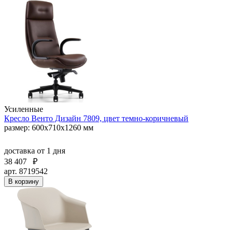
Усиленные
Кресло Венто Дизайн 7809, цвет темно-коричневый
размер: 600х710х1260 мм
доставка
от 1 дня
38 407
₽
арт. 8719542
В корзину