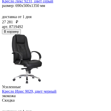
Кресло Лекс 9231, цвет серый
размер: 690х500х1350 мм
доставка
от 1 дня
27 281
₽
арт. 8719492
В корзину
Усиленные
Кресло Ирис 9029, цвет черный
экокожа
Скидка