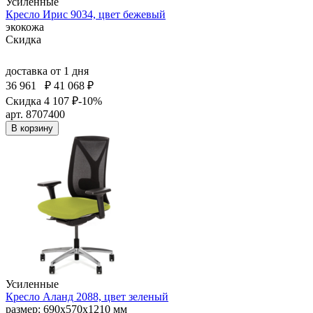
Усиленные
Кресло Ирис 9034, цвет бежевый
экокожа
Скидка
доставка
от 1 дня
36 961
₽
41 068 ₽
Скидка 4 107 ₽
-10%
арт. 8707400
В корзину
Усиленные
Кресло Аланд 2088, цвет зеленый
размер: 690x570x1210 мм