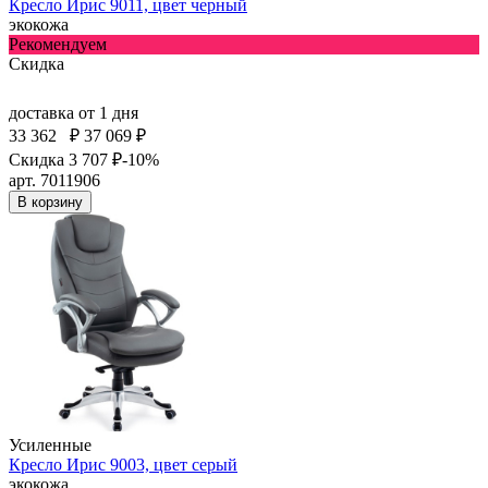
Кресло Ирис 9011, цвет черный
экокожа
Рекомендуем
Скидка
доставка
от 1 дня
33 362
₽
37 069 ₽
Скидка 3 707 ₽
-10%
арт. 7011906
В корзину
Усиленные
Кресло Ирис 9003, цвет серый
экокожа