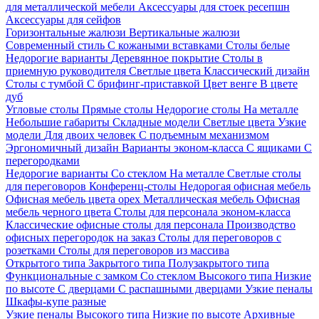
для металлической мебели
Аксессуары для стоек ресепшн
Аксессуары для сейфов
Горизонтальные жалюзи
Вертикальные жалюзи
Современный стиль
С кожаными вставками
Столы белые
Недорогие варианты
Деревянное покрытие
Столы в
приемную руководителя
Светлые цвета
Классический дизайн
Столы с тумбой
С брифинг-приставкой
Цвет венге
В цвете
дуб
Угловые столы
Прямые столы
Недорогие столы
На металле
Небольшие габариты
Складные модели
Светлые цвета
Узкие
модели
Для двоих человек
С подъемным механизмом
Эргономичный дизайн
Варианты эконом-класса
С ящиками
С
перегородками
Недорогие варианты
Со стеклом
На металле
Светлые столы
для переговоров
Конференц-столы
Недорогая офисная мебель
Офисная мебель цвета орех
Металлическая мебель
Офисная
мебель черного цвета
Столы для персонала эконом-класса
Классические офисные столы для персонала
Производство
офисных перегородок на заказ
Столы для переговоров с
розетками
Столы для переговоров из массива
Открытого типа
Закрытого типа
Полузакрытого типа
Функциональные с замком
Со стеклом
Высокого типа
Низкие
по высоте
С дверцами
С распашными дверцами
Узкие пеналы
Шкафы-купе разные
Узкие пеналы
Высокого типа
Низкие по высоте
Архивные