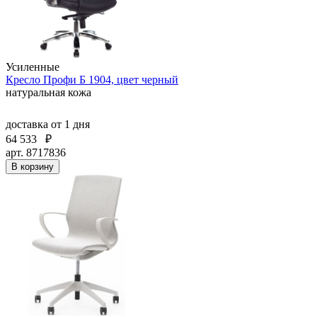
Усиленные
Кресло Профи Б 1904, цвет черный
натуральная кожа
доставка
от 1 дня
64 533
₽
арт. 8717836
В корзину