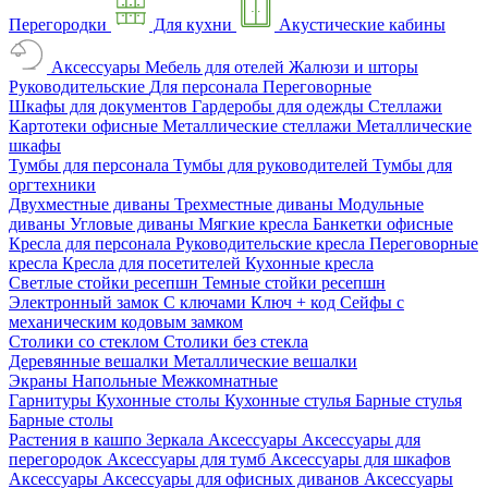
Перегородки
Для кухни
Акустические кабины
Аксессуары
Мебель для отелей
Жалюзи и шторы
Руководительские
Для персонала
Переговорные
Шкафы для документов
Гардеробы для одежды
Стеллажи
Картотеки офисные
Металлические стеллажи
Металлические
шкафы
Тумбы для персонала
Тумбы для руководителей
Тумбы для
оргтехники
Двухместные диваны
Трехместные диваны
Модульные
диваны
Угловые диваны
Мягкие кресла
Банкетки офисные
Кресла для персонала
Руководительские кресла
Переговорные
кресла
Кресла для посетителей
Кухонные кресла
Светлые стойки ресепшн
Темные стойки ресепшн
Электронный замок
С ключами
Ключ + код
Сейфы с
механическим кодовым замком
Столики со стеклом
Столики без стекла
Деревянные вешалки
Металлические вешалки
Экраны
Напольные
Межкомнатные
Гарнитуры
Кухонные столы
Кухонные стулья
Барные стулья
Барные столы
Растения в кашпо
Зеркала
Аксессуары
Аксессуары для
перегородок
Аксессуары для тумб
Аксессуары для шкафов
Аксессуары
Аксессуары для офисных диванов
Аксессуары