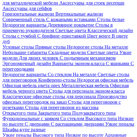
для металлической мебели
Аксессуары для стоек ресепшн
Аксессуары для сейфов
Горизонтальные жалюзи
Вертикальные жалюзи
Современный стиль
С кожаными вставками
Столы белые
Недорогие варианты
Деревянное покрытие
Столы в
приемную руководителя
Светлые цвета
Классический дизайн
Столы с тумбой
С брифинг-приставкой
Цвет венге
В цвете
дуб
Угловые столы
Прямые столы
Недорогие столы
На металле
Небольшие габариты
Складные модели
Светлые цвета
Узкие
модели
Для двоих человек
С подъемным механизмом
Эргономичный дизайн
Варианты эконом-класса
С ящиками
С
перегородками
Недорогие варианты
Со стеклом
На металле
Светлые столы
для переговоров
Конференц-столы
Недорогая офисная мебель
Офисная мебель цвета орех
Металлическая мебель
Офисная
мебель черного цвета
Столы для персонала эконом-класса
Классические офисные столы для персонала
Производство
офисных перегородок на заказ
Столы для переговоров с
розетками
Столы для переговоров из массива
Открытого типа
Закрытого типа
Полузакрытого типа
Функциональные с замком
Со стеклом
Высокого типа
Низкие
по высоте
С дверцами
С распашными дверцами
Узкие пеналы
Шкафы-купе разные
Узкие пеналы
Высокого типа
Низкие по высоте
Архивные