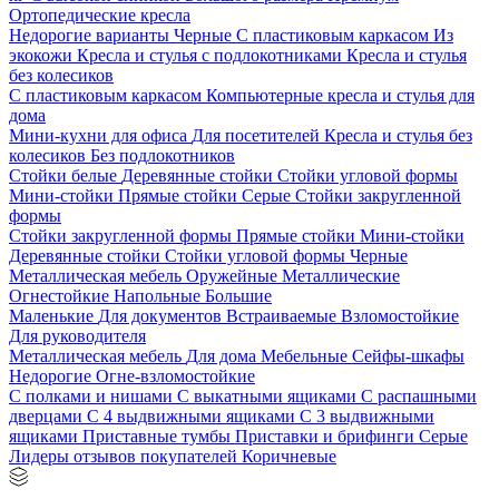
Ортопедические кресла
Недорогие варианты
Черные
С пластиковым каркасом
Из
экокожи
Кресла и стулья с подлокотниками
Кресла и стулья
без колесиков
С пластиковым каркасом
Компьютерные кресла и стулья для
дома
Мини-кухни для офиса
Для посетителей
Кресла и стулья без
колесиков
Без подлокотников
Стойки белые
Деревянные стойки
Стойки угловой формы
Мини-стойки
Прямые стойки
Серые
Стойки закругленной
формы
Стойки закругленной формы
Прямые стойки
Мини-стойки
Деревянные стойки
Стойки угловой формы
Черные
Металлическая мебель
Оружейные
Металлические
Огнестойкие
Напольные
Большие
Маленькие
Для документов
Встраиваемые
Взломостойкие
Для руководителя
Металлическая мебель
Для дома
Мебельные
Сейфы-шкафы
Недорогие
Огне-взломостойкие
С полками и нишами
С выкатными ящиками
С распашными
дверцами
С 4 выдвижными ящиками
С 3 выдвижными
ящиками
Приставные тумбы
Приставки и брифинги
Серые
Лидеры отзывов покупателей
Коричневые