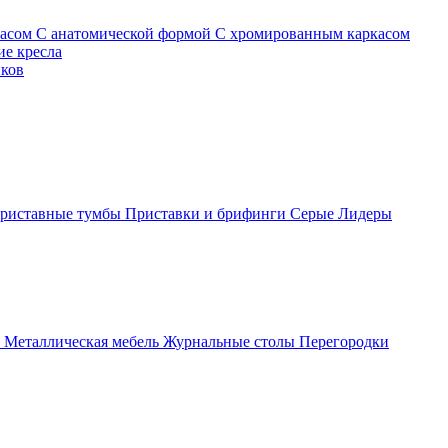
касом
С анатомической формой
С хромированным каркасом
е кресла
иков
риставные тумбы
Приставки и брифинги
Серые
Лидеры
ы
Металлическая мебель
Журнальные столы
Перегородки