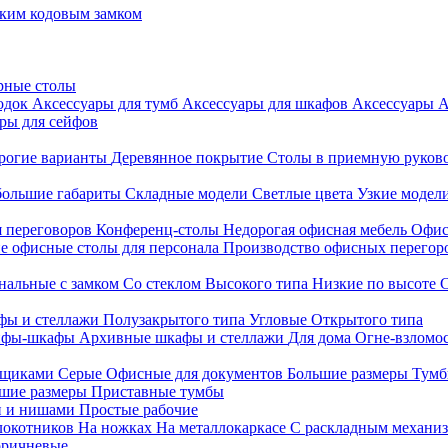
ким кодовым замком
рные столы
родок
Аксессуары для тумб
Аксессуары для шкафов
Аксессуары
А
ры для сейфов
рогие варианты
Деревянное покрытие
Столы в приемную руков
ольшие габариты
Складные модели
Светлые цвета
Узкие модел
я переговоров
Конференц-столы
Недорогая офисная мебель
Офис
е офисные столы для персонала
Производство офисных перегоро
альные с замком
Со стеклом
Высокого типа
Низкие по высоте
фы и стеллажи
Полузакрытого типа
Угловые
Открытого типа
йфы-шкафы
Архивные шкафы и стеллажи
Для дома
Огне-взломо
ящиками
Серые
Офисные для документов
Большие размеры
Тумб
шие размеры
Приставные тумбы
и и нишами
Простые рабочие
локотников
На ножках
На металлокаркасе
С раскладным механи
ричневые