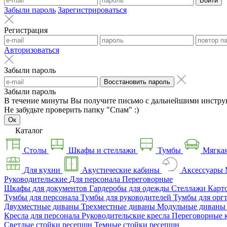
Войти
Забыли пароль
Зарегистрироваться
Регистрация
Авторизоваться
Забыли пароль
Восстановить пароль
Забыли пароль
В течение минуты Вы получите письмо с дальнейшими инстру
Не забудьте проверить папку "Спам" :)
Ок
Каталог
Столы
Шкафы и стеллажи
Тумбы
Мягкая
Для кухни
Акустические кабины
Аксессуары
Руководительские
Для персонала
Переговорные
Шкафы для документов
Гардеробы для одежды
Стеллажи
Карт
Тумбы для персонала
Тумбы для руководителей
Тумбы для орг
Двухместные диваны
Трехместные диваны
Модульные диван
Кресла для персонала
Руководительские кресла
Переговорные 
Светлые стойки ресепшн
Темные стойки ресепшн