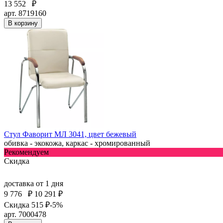
13 552
₽
арт. 8719160
В корзину
Стул Фаворит МЛ 3041, цвет бежевый
обивка - экокожа, каркас - хромированный
Рекомендуем
Скидка
доставка
от 1 дня
9 776
₽
10 291 ₽
Скидка 515 ₽
-5%
арт. 7000478