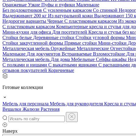
Оранжевые
Узкие
Пуфы и пуфики
Маленькие
Без подлокотников
С усиленным каркасом
Со спинкой
Недоро
Выдерживают 200 кг
Из натуральной кожи
Выдерживают 150 
Недорогие варианты
Черные
С пластиковым каркасом
Из экок
С пластиковым каркасом
Компьютерные кресла и стулья для до
Мини-кухни для офиса
Для посетителей
Кресла и стулья без к
Стойки белые
Деревянные стойки
Стойки угловой формы
Мин
Стойки закругленной формы
Прямые стойки
Мини-стойки
Дер
Металлическая мебель
Оружейные
Металлические
Огнестойк
Маленькие
Для документов
Встраиваемые
Взломостойкие
Для 
Металлическая мебель
Для дома
Мебельные
Сейфы-шкафы
Нед
С полками и нишами
С выкатными ящиками
С распашными д
отзывов покупателей
Коричневые
Готовые коллекции
Мебель для персонала
Мебель для руководителя
Кресла и стуль
Вешалки
Жалюзи
Растения
Наверх