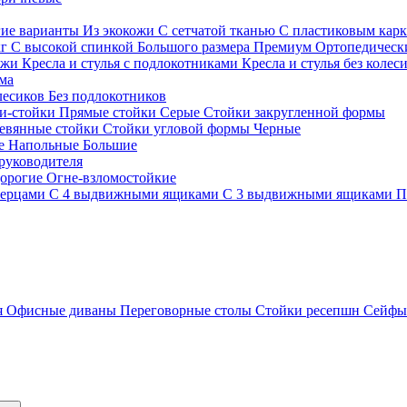
гие варианты
Из экокожи
С сетчатой тканью
С пластиковым кар
кг
С высокой спинкой
Большого размера
Премиум
Ортопедически
ожи
Кресла и стулья с подлокотниками
Кресла и стулья без колес
ма
олесиков
Без подлокотников
и-стойки
Прямые стойки
Серые
Стойки закругленной формы
евянные стойки
Стойки угловой формы
Черные
ие
Напольные
Большие
руководителя
орогие
Огне-взломостойкие
верцами
С 4 выдвижными ящиками
С 3 выдвижными ящиками
П
я
Офисные диваны
Переговорные столы
Стойки ресепшн
Сейф