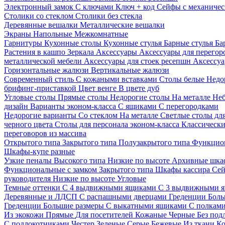
Электронный замок
С ключами
Ключ + код
Сейфы с механичес
Столики со стеклом
Столики без стекла
Деревянные вешалки
Металлические вешалки
Экраны
Напольные
Межкомнатные
Гарнитуры
Кухонные столы
Кухонные стулья
Барные стулья
Ба
Растения в кашпо
Зеркала
Аксессуары
Аксессуары для перего
металлической мебели
Аксессуары для стоек ресепшн
Аксессуа
Горизонтальные жалюзи
Вертикальные жалюзи
Современный стиль
С кожаными вставками
Столы белые
Недо
брифинг-приставкой
Цвет венге
В цвете дуб
Угловые столы
Прямые столы
Недорогие столы
На металле
Неб
дизайн
Варианты эконом-класса
С ящиками
С перегородками
Недорогие варианты
Со стеклом
На металле
Светлые столы дл
черного цвета
Столы для персонала эконом-класса
Классически
переговоров из массива
Открытого типа
Закрытого типа
Полузакрытого типа
Функцион
Шкафы-купе разные
Узкие пеналы
Высокого типа
Низкие по высоте
Архивные шка
Функциональные с замком
Закрытого типа
Шкафы кассира
Се
руководителя
Низкие по высоте
Угловые
Темные оттенки
С 4 выдвижными ящиками
С 3 выдвижными 
Деревянные и ЛДСП
С распашными дверцами
Греденции
Боль
Греденции
Большие размеры
С выкатными ящиками
С полкам
Из экокожи
Прямые
Для посетителей
Кожаные
Черные
Без под
С подлокотниками
Честер
Зеленые
Серые
Бежевые
Из ткани
Ко