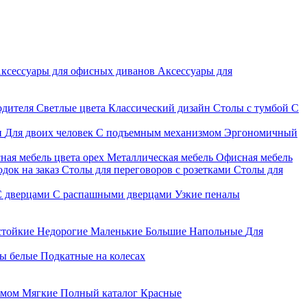
ксессуары для офисных диванов
Аксессуары для
одителя
Светлые цвета
Классический дизайн
Столы с тумбой
С
и
Для двоих человек
С подъемным механизмом
Эргономичный
ная мебель цвета орех
Металлическая мебель
Офисная мебель
док на заказ
Столы для переговоров с розетками
Столы для
С дверцами
С распашными дверцами
Узкие пеналы
стойкие
Недорогие
Маленькие
Большие
Напольные
Для
ы белые
Подкатные на колесах
змом
Мягкие
Полный каталог
Красные