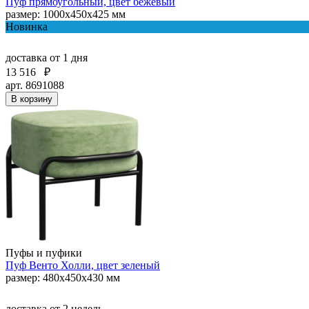
Пуф прямоугольный, цвет бежевый
размер: 1000х450х425 мм
Новинка
доставка
от 1 дня
13 516
₽
арт. 8691088
В корзину
Пуфы и пуфики
Пуф Венто Холли, цвет зеленый
размер: 480х450х430 мм
доставка
от 2 недель