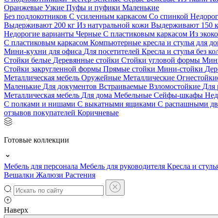
Оранжевые
Узкие
Пуфы и пуфики
Маленькие
Без подлокотников
С усиленным каркасом
Со спинкой
Недоро
Выдерживают 200 кг
Из натуральной кожи
Выдерживают 150 
Недорогие варианты
Черные
С пластиковым каркасом
Из экок
С пластиковым каркасом
Компьютерные кресла и стулья для до
Мини-кухни для офиса
Для посетителей
Кресла и стулья без к
Стойки белые
Деревянные стойки
Стойки угловой формы
Мин
Стойки закругленной формы
Прямые стойки
Мини-стойки
Дер
Металлическая мебель
Оружейные
Металлические
Огнестойк
Маленькие
Для документов
Встраиваемые
Взломостойкие
Для 
Металлическая мебель
Для дома
Мебельные
Сейфы-шкафы
Нед
С полками и нишами
С выкатными ящиками
С распашными д
отзывов покупателей
Коричневые
Готовые коллекции
Мебель для персонала
Мебель для руководителя
Кресла и стуль
Вешалки
Жалюзи
Растения
Наверх