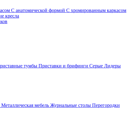
касом
С анатомической формой
С хромированным каркасом
е кресла
иков
риставные тумбы
Приставки и брифинги
Серые
Лидеры
ы
Металлическая мебель
Журнальные столы
Перегородки