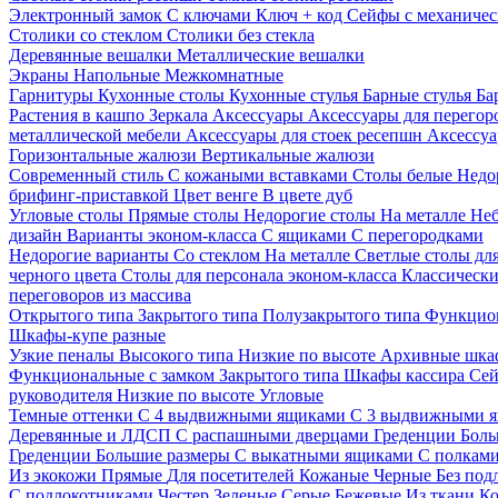
Электронный замок
С ключами
Ключ + код
Сейфы с механичес
Столики со стеклом
Столики без стекла
Деревянные вешалки
Металлические вешалки
Экраны
Напольные
Межкомнатные
Гарнитуры
Кухонные столы
Кухонные стулья
Барные стулья
Ба
Растения в кашпо
Зеркала
Аксессуары
Аксессуары для перего
металлической мебели
Аксессуары для стоек ресепшн
Аксессуа
Горизонтальные жалюзи
Вертикальные жалюзи
Современный стиль
С кожаными вставками
Столы белые
Недо
брифинг-приставкой
Цвет венге
В цвете дуб
Угловые столы
Прямые столы
Недорогие столы
На металле
Неб
дизайн
Варианты эконом-класса
С ящиками
С перегородками
Недорогие варианты
Со стеклом
На металле
Светлые столы дл
черного цвета
Столы для персонала эконом-класса
Классически
переговоров из массива
Открытого типа
Закрытого типа
Полузакрытого типа
Функцион
Шкафы-купе разные
Узкие пеналы
Высокого типа
Низкие по высоте
Архивные шка
Функциональные с замком
Закрытого типа
Шкафы кассира
Се
руководителя
Низкие по высоте
Угловые
Темные оттенки
С 4 выдвижными ящиками
С 3 выдвижными 
Деревянные и ЛДСП
С распашными дверцами
Греденции
Боль
Греденции
Большие размеры
С выкатными ящиками
С полкам
Из экокожи
Прямые
Для посетителей
Кожаные
Черные
Без под
С подлокотниками
Честер
Зеленые
Серые
Бежевые
Из ткани
Ко