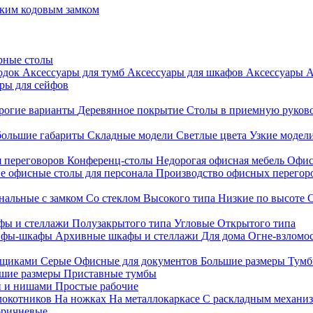
ким кодовым замком
рные столы
родок
Аксессуары для тумб
Аксессуары для шкафов
Аксессуары
А
ры для сейфов
рогие варианты
Деревянное покрытие
Столы в приемную руков
ольшие габариты
Складные модели
Светлые цвета
Узкие модел
я переговоров
Конференц-столы
Недорогая офисная мебель
Офис
е офисные столы для персонала
Производство офисных перегоро
альные с замком
Со стеклом
Высокого типа
Низкие по высоте
фы и стеллажи
Полузакрытого типа
Угловые
Открытого типа
йфы-шкафы
Архивные шкафы и стеллажи
Для дома
Огне-взломо
ящиками
Серые
Офисные для документов
Большие размеры
Тумб
шие размеры
Приставные тумбы
и и нишами
Простые рабочие
локотников
На ножках
На металлокаркасе
С раскладным механи
ричневые