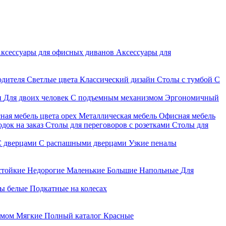
ксессуары для офисных диванов
Аксессуары для
одителя
Светлые цвета
Классический дизайн
Столы с тумбой
С
и
Для двоих человек
С подъемным механизмом
Эргономичный
ная мебель цвета орех
Металлическая мебель
Офисная мебель
док на заказ
Столы для переговоров с розетками
Столы для
С дверцами
С распашными дверцами
Узкие пеналы
стойкие
Недорогие
Маленькие
Большие
Напольные
Для
ы белые
Подкатные на колесах
змом
Мягкие
Полный каталог
Красные