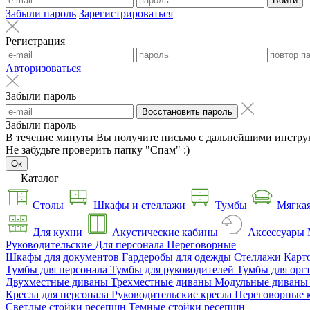
Войти
Забыли пароль
Зарегистрироваться
Регистрация
Авторизоваться
Забыли пароль
Восстановить пароль
Забыли пароль
В течение минуты Вы получите письмо с дальнейшими инстру
Не забудьте проверить папку "Спам" :)
Ок
Каталог
Столы
Шкафы и стеллажи
Тумбы
Мягкая
Для кухни
Акустические кабины
Аксессуары
Руководительские
Для персонала
Переговорные
Шкафы для документов
Гардеробы для одежды
Стеллажи
Карт
Тумбы для персонала
Тумбы для руководителей
Тумбы для орг
Двухместные диваны
Трехместные диваны
Модульные диван
Кресла для персонала
Руководительские кресла
Переговорные 
Светлые стойки ресепшн
Темные стойки ресепшн