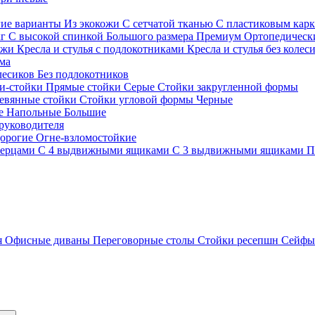
гие варианты
Из экокожи
С сетчатой тканью
С пластиковым кар
кг
С высокой спинкой
Большого размера
Премиум
Ортопедически
ожи
Кресла и стулья с подлокотниками
Кресла и стулья без колес
ма
олесиков
Без подлокотников
и-стойки
Прямые стойки
Серые
Стойки закругленной формы
евянные стойки
Стойки угловой формы
Черные
ие
Напольные
Большие
руководителя
орогие
Огне-взломостойкие
верцами
С 4 выдвижными ящиками
С 3 выдвижными ящиками
П
я
Офисные диваны
Переговорные столы
Стойки ресепшн
Сейф