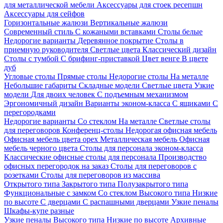
для металлической мебели
Аксессуары для стоек ресепшн
Аксессуары для сейфов
Горизонтальные жалюзи
Вертикальные жалюзи
Современный стиль
С кожаными вставками
Столы белые
Недорогие варианты
Деревянное покрытие
Столы в
приемную руководителя
Светлые цвета
Классический дизайн
Столы с тумбой
С брифинг-приставкой
Цвет венге
В цвете
дуб
Угловые столы
Прямые столы
Недорогие столы
На металле
Небольшие габариты
Складные модели
Светлые цвета
Узкие
модели
Для двоих человек
С подъемным механизмом
Эргономичный дизайн
Варианты эконом-класса
С ящиками
С
перегородками
Недорогие варианты
Со стеклом
На металле
Светлые столы
для переговоров
Конференц-столы
Недорогая офисная мебель
Офисная мебель цвета орех
Металлическая мебель
Офисная
мебель черного цвета
Столы для персонала эконом-класса
Классические офисные столы для персонала
Производство
офисных перегородок на заказ
Столы для переговоров с
розетками
Столы для переговоров из массива
Открытого типа
Закрытого типа
Полузакрытого типа
Функциональные с замком
Со стеклом
Высокого типа
Низкие
по высоте
С дверцами
С распашными дверцами
Узкие пеналы
Шкафы-купе разные
Узкие пеналы
Высокого типа
Низкие по высоте
Архивные