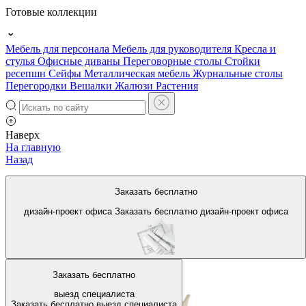
Готовые коллекции
Мебель для персонала
Мебель для руководителя
Кресла и
стулья
Офисные диваны
Переговорные столы
Стойки
ресепшн
Сейфы
Металлическая мебель
Журнальные столы
Перегородки
Вешалки
Жалюзи
Растения
Наверх
На главную
Назад
Столы для переговоров с
Заказать бесплатно
розетками
дизайн-проект офиса
Заказать бесплатно
дизайн-проект офиса
Заказать бесплатно
выезд специалиста
Заказать бесплатно
выезд специалиста