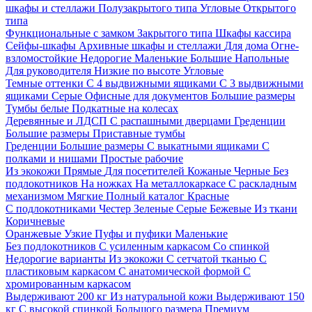
шкафы и стеллажи
Полузакрытого типа
Угловые
Открытого
типа
Функциональные с замком
Закрытого типа
Шкафы кассира
Сейфы-шкафы
Архивные шкафы и стеллажи
Для дома
Огне-
взломостойкие
Недорогие
Маленькие
Большие
Напольные
Для руководителя
Низкие по высоте
Угловые
Темные оттенки
С 4 выдвижными ящиками
С 3 выдвижными
ящиками
Серые
Офисные для документов
Большие размеры
Тумбы белые
Подкатные на колесах
Деревянные и ЛДСП
С распашными дверцами
Греденции
Большие размеры
Приставные тумбы
Греденции
Большие размеры
С выкатными ящиками
С
полками и нишами
Простые рабочие
Из экокожи
Прямые
Для посетителей
Кожаные
Черные
Без
подлокотников
На ножках
На металлокаркасе
С раскладным
механизмом
Мягкие
Полный каталог
Красные
С подлокотниками
Честер
Зеленые
Серые
Бежевые
Из ткани
Коричневые
Оранжевые
Узкие
Пуфы и пуфики
Маленькие
Без подлокотников
С усиленным каркасом
Со спинкой
Недорогие варианты
Из экокожи
С сетчатой тканью
С
пластиковым каркасом
С анатомической формой
С
хромированным каркасом
Выдерживают 200 кг
Из натуральной кожи
Выдерживают 150
кг
С высокой спинкой
Большого размера
Премиум