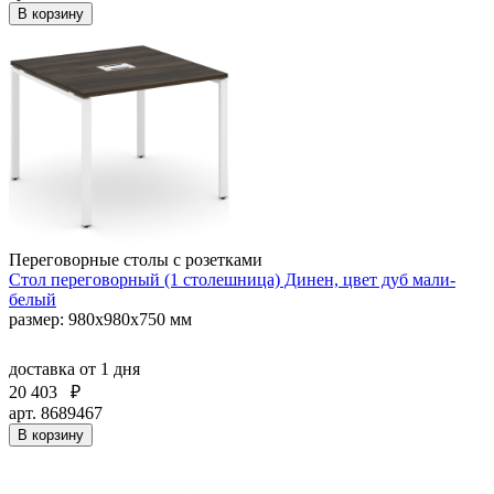
В корзину
Переговорные столы с розетками
Стол переговорный (1 столешница) Динен, цвет дуб мали-
белый
размер: 980х980х750 мм
доставка
от 1 дня
20 403
₽
арт. 8689467
В корзину