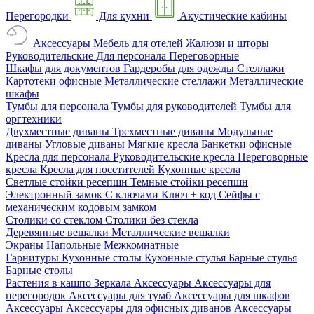
Перегородки
Для кухни
Акустические кабины
Аксессуары
Мебель для отелей
Жалюзи и шторы
Руководительские
Для персонала
Переговорные
Шкафы для документов
Гардеробы для одежды
Стеллажи
Картотеки офисные
Металлические стеллажи
Металлические
шкафы
Тумбы для персонала
Тумбы для руководителей
Тумбы для
оргтехники
Двухместные диваны
Трехместные диваны
Модульные
диваны
Угловые диваны
Мягкие кресла
Банкетки офисные
Кресла для персонала
Руководительские кресла
Переговорные
кресла
Кресла для посетителей
Кухонные кресла
Светлые стойки ресепшн
Темные стойки ресепшн
Электронный замок
С ключами
Ключ + код
Сейфы с
механическим кодовым замком
Столики со стеклом
Столики без стекла
Деревянные вешалки
Металлические вешалки
Экраны
Напольные
Межкомнатные
Гарнитуры
Кухонные столы
Кухонные стулья
Барные стулья
Барные столы
Растения в кашпо
Зеркала
Аксессуары
Аксессуары для
перегородок
Аксессуары для тумб
Аксессуары для шкафов
Аксессуары
Аксессуары для офисных диванов
Аксессуары