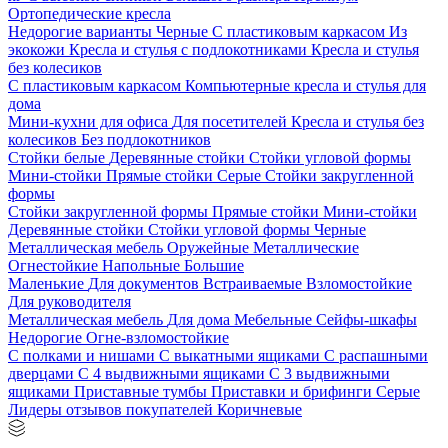
Ортопедические кресла
Недорогие варианты
Черные
С пластиковым каркасом
Из
экокожи
Кресла и стулья с подлокотниками
Кресла и стулья
без колесиков
С пластиковым каркасом
Компьютерные кресла и стулья для
дома
Мини-кухни для офиса
Для посетителей
Кресла и стулья без
колесиков
Без подлокотников
Стойки белые
Деревянные стойки
Стойки угловой формы
Мини-стойки
Прямые стойки
Серые
Стойки закругленной
формы
Стойки закругленной формы
Прямые стойки
Мини-стойки
Деревянные стойки
Стойки угловой формы
Черные
Металлическая мебель
Оружейные
Металлические
Огнестойкие
Напольные
Большие
Маленькие
Для документов
Встраиваемые
Взломостойкие
Для руководителя
Металлическая мебель
Для дома
Мебельные
Сейфы-шкафы
Недорогие
Огне-взломостойкие
С полками и нишами
С выкатными ящиками
С распашными
дверцами
С 4 выдвижными ящиками
С 3 выдвижными
ящиками
Приставные тумбы
Приставки и брифинги
Серые
Лидеры отзывов покупателей
Коричневые