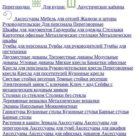
Перегородки
Для кухни
Акустические кабины
Аксессуары
Мебель для отелей
Жалюзи и шторы
Руководительские
Для персонала
Переговорные
Шкафы для документов
Гардеробы для одежды
Стеллажи
Картотеки офисные
Металлические стеллажи
Металлические
шкафы
Тумбы для персонала
Тумбы для руководителей
Тумбы для
оргтехники
Двухместные диваны
Трехместные диваны
Модульные
диваны
Угловые диваны
Мягкие кресла
Банкетки офисные
Кресла для персонала
Руководительские кресла
Переговорные
кресла
Кресла для посетителей
Кухонные кресла
Светлые стойки ресепшн
Темные стойки ресепшн
Электронный замок
С ключами
Ключ + код
Сейфы с
механическим кодовым замком
Столики со стеклом
Столики без стекла
Деревянные вешалки
Металлические вешалки
Экраны
Напольные
Межкомнатные
Гарнитуры
Кухонные столы
Кухонные стулья
Барные стулья
Барные столы
Растения в кашпо
Зеркала
Аксессуары
Аксессуары для
перегородок
Аксессуары для тумб
Аксессуары для шкафов
Аксессуары
Аксессуары для офисных диванов
Аксессуары