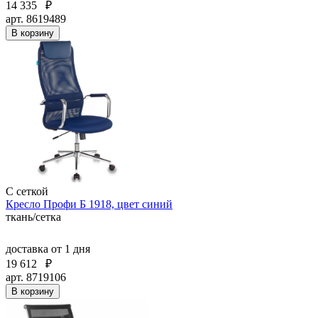
14 335
₽
арт. 8619489
В корзину
С сеткой
Кресло Профи Б 1918, цвет синий
ткань/сетка
доставка
от 1 дня
19 612
₽
арт. 8719106
В корзину