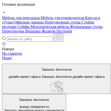
Готовые коллекции
Мебель для персонала
Мебель для руководителя
Кресла и
стулья
Офисные диваны
Переговорные столы
Стойки
ресепшн
Сейфы
Металлическая мебель
Журнальные столы
Перегородки
Вешалки
Жалюзи
Растения
Наверх
На главную
Назад
Офисные кресла с сеткой
Заказать бесплатно
дизайн-проект офиса
Заказать бесплатно
дизайн-проект офиса
Заказать бесплатно
выезд специалиста
Заказать бесплатно
выезд специалиста