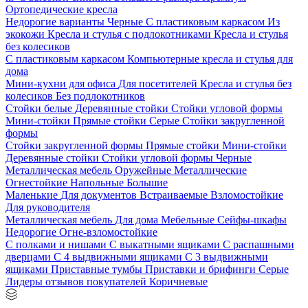
Ортопедические кресла
Недорогие варианты
Черные
С пластиковым каркасом
Из
экокожи
Кресла и стулья с подлокотниками
Кресла и стулья
без колесиков
С пластиковым каркасом
Компьютерные кресла и стулья для
дома
Мини-кухни для офиса
Для посетителей
Кресла и стулья без
колесиков
Без подлокотников
Стойки белые
Деревянные стойки
Стойки угловой формы
Мини-стойки
Прямые стойки
Серые
Стойки закругленной
формы
Стойки закругленной формы
Прямые стойки
Мини-стойки
Деревянные стойки
Стойки угловой формы
Черные
Металлическая мебель
Оружейные
Металлические
Огнестойкие
Напольные
Большие
Маленькие
Для документов
Встраиваемые
Взломостойкие
Для руководителя
Металлическая мебель
Для дома
Мебельные
Сейфы-шкафы
Недорогие
Огне-взломостойкие
С полками и нишами
С выкатными ящиками
С распашными
дверцами
С 4 выдвижными ящиками
С 3 выдвижными
ящиками
Приставные тумбы
Приставки и брифинги
Серые
Лидеры отзывов покупателей
Коричневые