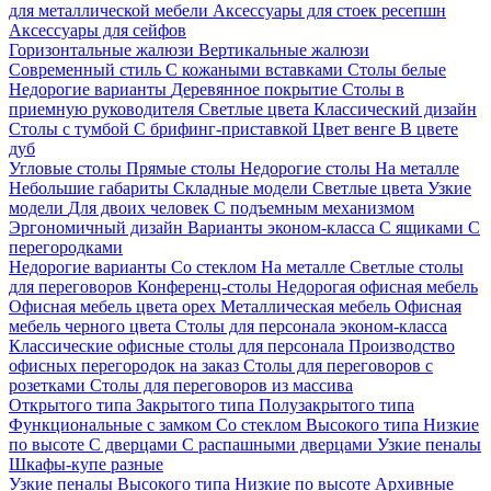
для металлической мебели
Аксессуары для стоек ресепшн
Аксессуары для сейфов
Горизонтальные жалюзи
Вертикальные жалюзи
Современный стиль
С кожаными вставками
Столы белые
Недорогие варианты
Деревянное покрытие
Столы в
приемную руководителя
Светлые цвета
Классический дизайн
Столы с тумбой
С брифинг-приставкой
Цвет венге
В цвете
дуб
Угловые столы
Прямые столы
Недорогие столы
На металле
Небольшие габариты
Складные модели
Светлые цвета
Узкие
модели
Для двоих человек
С подъемным механизмом
Эргономичный дизайн
Варианты эконом-класса
С ящиками
С
перегородками
Недорогие варианты
Со стеклом
На металле
Светлые столы
для переговоров
Конференц-столы
Недорогая офисная мебель
Офисная мебель цвета орех
Металлическая мебель
Офисная
мебель черного цвета
Столы для персонала эконом-класса
Классические офисные столы для персонала
Производство
офисных перегородок на заказ
Столы для переговоров с
розетками
Столы для переговоров из массива
Открытого типа
Закрытого типа
Полузакрытого типа
Функциональные с замком
Со стеклом
Высокого типа
Низкие
по высоте
С дверцами
С распашными дверцами
Узкие пеналы
Шкафы-купе разные
Узкие пеналы
Высокого типа
Низкие по высоте
Архивные