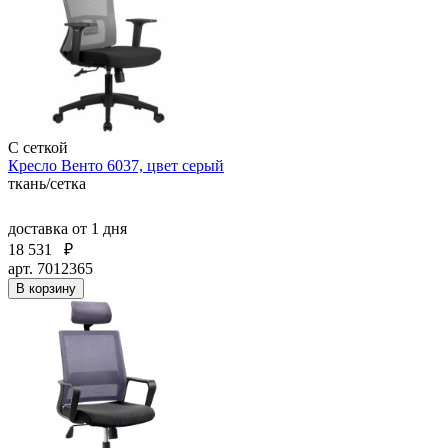
С сеткой
Кресло Венто 6037, цвет серый
ткань/сетка
доставка
от 1 дня
18 531
₽
арт. 7012365
В корзину