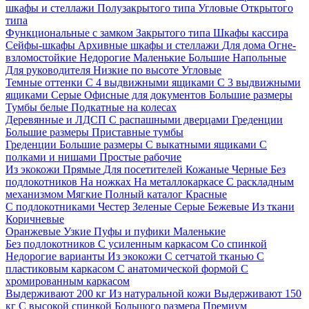
шкафы и стеллажи
Полузакрытого типа
Угловые
Открытого
типа
Функциональные с замком
Закрытого типа
Шкафы кассира
Сейфы-шкафы
Архивные шкафы и стеллажи
Для дома
Огне-
взломостойкие
Недорогие
Маленькие
Большие
Напольные
Для руководителя
Низкие по высоте
Угловые
Темные оттенки
С 4 выдвижными ящиками
С 3 выдвижными
ящиками
Серые
Офисные для документов
Большие размеры
Тумбы белые
Подкатные на колесах
Деревянные и ЛДСП
С распашными дверцами
Греденции
Большие размеры
Приставные тумбы
Греденции
Большие размеры
С выкатными ящиками
С
полками и нишами
Простые рабочие
Из экокожи
Прямые
Для посетителей
Кожаные
Черные
Без
подлокотников
На ножках
На металлокаркасе
С раскладным
механизмом
Мягкие
Полный каталог
Красные
С подлокотниками
Честер
Зеленые
Серые
Бежевые
Из ткани
Коричневые
Оранжевые
Узкие
Пуфы и пуфики
Маленькие
Без подлокотников
С усиленным каркасом
Со спинкой
Недорогие варианты
Из экокожи
С сетчатой тканью
С
пластиковым каркасом
С анатомической формой
С
хромированным каркасом
Выдерживают 200 кг
Из натуральной кожи
Выдерживают 150
кг
С высокой спинкой
Большого размера
Премиум