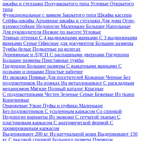
шкафы и стеллажи
Полузакрытого типа
Угловые
Открытого
типа
Функциональные с замком
Закрытого типа
Шкафы кассира
Сейфы-шкафы
Архивные шкафы и стеллажи
Для дома
Огне-
взломостойкие
Недорогие
Маленькие
Большие
Напольные
Для руководителя
Низкие по высоте
Угловые
Темные оттенки
С 4 выдвижными ящиками
С 3 выдвижными
ящиками
Серые
Офисные для документов
Большие размеры
Тумбы белые
Подкатные на колесах
Деревянные и ЛДСП
С распашными дверцами
Греденции
Большие размеры
Приставные тумбы
Греденции
Большие размеры
С выкатными ящиками
С
полками и нишами
Простые рабочие
Из экокожи
Прямые
Для посетителей
Кожаные
Черные
Без
подлокотников
На ножках
На металлокаркасе
С раскладным
механизмом
Мягкие
Полный каталог
Красные
С подлокотниками
Честер
Зеленые
Серые
Бежевые
Из ткани
Коричневые
Оранжевые
Узкие
Пуфы и пуфики
Маленькие
Без подлокотников
С усиленным каркасом
Со спинкой
Недорогие варианты
Из экокожи
С сетчатой тканью
С
пластиковым каркасом
С анатомической формой
С
хромированным каркасом
Выдерживают 200 кг
Из натуральной кожи
Выдерживают 150
кг
С высокой спинкой
Большого размера
Премиум