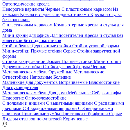
Ортопедические кресла
Недорогие варианты
Черные
С пластиковым каркасом
Из
экокожи
Кресла и стулья с подлокотниками
Кресла и стулья
без колесиков
С пластиковым каркасом
Компьютерные кресла и стулья для
дома
Мини-кухни для офиса
Для посетителей
Кресла и стулья без
колесиков
Без подлокотников
Стойки белые
Деревянные стойки
Стойки угловой формы
Мини-стойки
Прямые стойки
Серые
Стойки закругленной
формы
Стойки закругленной формы
Прямые стойки
Мини-стойки
Деревянные стойки
Стойки угловой формы
Черные
Металлическая мебель
Оружейные
Металлические
Огнестойкие
Напольные
Большие
Маленькие
Для документов
Встраиваемые
Взломостойкие
Для руководителя
Металлическая мебель
Для дома
Мебельные
Сейфы-шкафы
Недорогие
Огне-взломостойкие
С полками и нишами
С выкатными ящиками
С распашными
дверцами
С 4 выдвижными ящиками
С 3 выдвижными
ящиками
Приставные тумбы
Приставки и брифинги
Серые
Лидеры отзывов покупателей
Коричневые