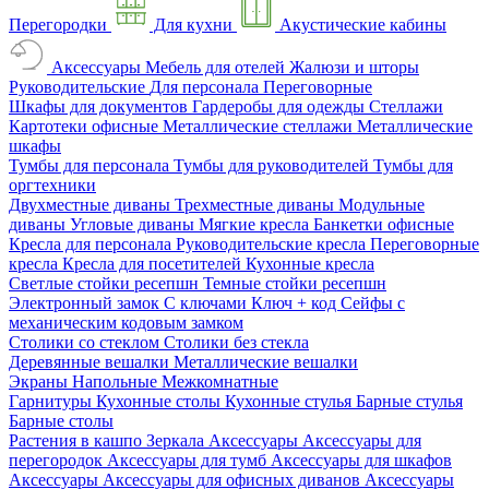
Перегородки
Для кухни
Акустические кабины
Аксессуары
Мебель для отелей
Жалюзи и шторы
Руководительские
Для персонала
Переговорные
Шкафы для документов
Гардеробы для одежды
Стеллажи
Картотеки офисные
Металлические стеллажи
Металлические
шкафы
Тумбы для персонала
Тумбы для руководителей
Тумбы для
оргтехники
Двухместные диваны
Трехместные диваны
Модульные
диваны
Угловые диваны
Мягкие кресла
Банкетки офисные
Кресла для персонала
Руководительские кресла
Переговорные
кресла
Кресла для посетителей
Кухонные кресла
Светлые стойки ресепшн
Темные стойки ресепшн
Электронный замок
С ключами
Ключ + код
Сейфы с
механическим кодовым замком
Столики со стеклом
Столики без стекла
Деревянные вешалки
Металлические вешалки
Экраны
Напольные
Межкомнатные
Гарнитуры
Кухонные столы
Кухонные стулья
Барные стулья
Барные столы
Растения в кашпо
Зеркала
Аксессуары
Аксессуары для
перегородок
Аксессуары для тумб
Аксессуары для шкафов
Аксессуары
Аксессуары для офисных диванов
Аксессуары