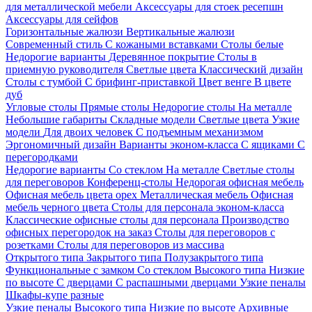
для металлической мебели
Аксессуары для стоек ресепшн
Аксессуары для сейфов
Горизонтальные жалюзи
Вертикальные жалюзи
Современный стиль
С кожаными вставками
Столы белые
Недорогие варианты
Деревянное покрытие
Столы в
приемную руководителя
Светлые цвета
Классический дизайн
Столы с тумбой
С брифинг-приставкой
Цвет венге
В цвете
дуб
Угловые столы
Прямые столы
Недорогие столы
На металле
Небольшие габариты
Складные модели
Светлые цвета
Узкие
модели
Для двоих человек
С подъемным механизмом
Эргономичный дизайн
Варианты эконом-класса
С ящиками
С
перегородками
Недорогие варианты
Со стеклом
На металле
Светлые столы
для переговоров
Конференц-столы
Недорогая офисная мебель
Офисная мебель цвета орех
Металлическая мебель
Офисная
мебель черного цвета
Столы для персонала эконом-класса
Классические офисные столы для персонала
Производство
офисных перегородок на заказ
Столы для переговоров с
розетками
Столы для переговоров из массива
Открытого типа
Закрытого типа
Полузакрытого типа
Функциональные с замком
Со стеклом
Высокого типа
Низкие
по высоте
С дверцами
С распашными дверцами
Узкие пеналы
Шкафы-купе разные
Узкие пеналы
Высокого типа
Низкие по высоте
Архивные