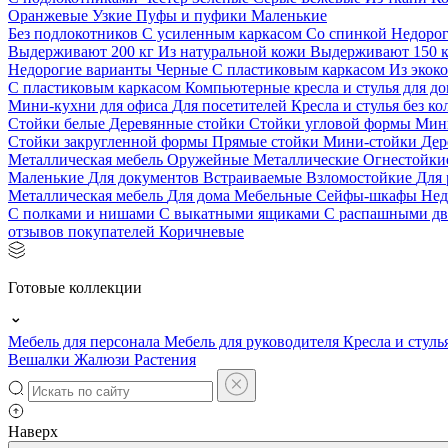
Оранжевые
Узкие
Пуфы и пуфики
Маленькие
Без подлокотников
С усиленным каркасом
Со спинкой
Недоро
Выдерживают 200 кг
Из натуральной кожи
Выдерживают 150 
Недорогие варианты
Черные
С пластиковым каркасом
Из экок
С пластиковым каркасом
Компьютерные кресла и стулья для до
Мини-кухни для офиса
Для посетителей
Кресла и стулья без к
Стойки белые
Деревянные стойки
Стойки угловой формы
Мин
Стойки закругленной формы
Прямые стойки
Мини-стойки
Дер
Металлическая мебель
Оружейные
Металлические
Огнестойк
Маленькие
Для документов
Встраиваемые
Взломостойкие
Для 
Металлическая мебель
Для дома
Мебельные
Сейфы-шкафы
Нед
С полками и нишами
С выкатными ящиками
С распашными д
отзывов покупателей
Коричневые
Готовые коллекции
Мебель для персонала
Мебель для руководителя
Кресла и стуль
Вешалки
Жалюзи
Растения
Наверх