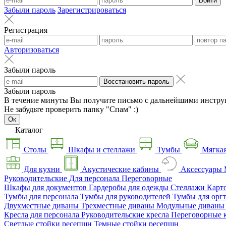
Войти
Забыли пароль
Зарегистрироваться
Регистрация
Авторизоваться
Забыли пароль
Восстановить пароль
Забыли пароль
В течение минуты Вы получите письмо с дальнейшими инстру
Не забудьте проверить папку "Спам" :)
Ок
Каталог
Столы
Шкафы и стеллажи
Тумбы
Мягкая
Для кухни
Акустические кабины
Аксессуары
Руководительские
Для персонала
Переговорные
Шкафы для документов
Гардеробы для одежды
Стеллажи
Карт
Тумбы для персонала
Тумбы для руководителей
Тумбы для орг
Двухместные диваны
Трехместные диваны
Модульные диван
Кресла для персонала
Руководительские кресла
Переговорные 
Светлые стойки ресепшн
Темные стойки ресепшн