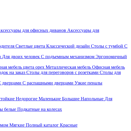
ксессуары для офисных диванов
Аксессуары для
одителя
Светлые цвета
Классический дизайн
Столы с тумбой
С
и
Для двоих человек
С подъемным механизмом
Эргономичный
ная мебель цвета орех
Металлическая мебель
Офисная мебель
док на заказ
Столы для переговоров с розетками
Столы для
С дверцами
С распашными дверцами
Узкие пеналы
стойкие
Недорогие
Маленькие
Большие
Напольные
Для
ы белые
Подкатные на колесах
змом
Мягкие
Полный каталог
Красные