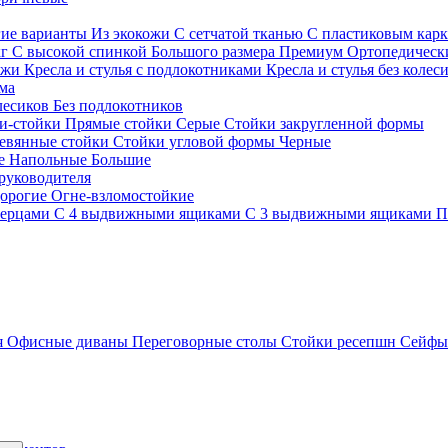
гие варианты
Из экокожи
С сетчатой тканью
С пластиковым кар
кг
С высокой спинкой
Большого размера
Премиум
Ортопедически
ожи
Кресла и стулья с подлокотниками
Кресла и стулья без колес
ма
олесиков
Без подлокотников
и-стойки
Прямые стойки
Серые
Стойки закругленной формы
евянные стойки
Стойки угловой формы
Черные
ие
Напольные
Большие
руководителя
орогие
Огне-взломостойкие
верцами
С 4 выдвижными ящиками
С 3 выдвижными ящиками
П
я
Офисные диваны
Переговорные столы
Стойки ресепшн
Сейф