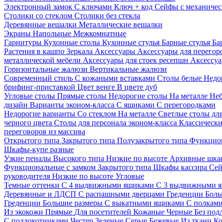
Электронный замок
С ключами
Ключ + код
Сейфы с механичес
Столики со стеклом
Столики без стекла
Деревянные вешалки
Металлические вешалки
Экраны
Напольные
Межкомнатные
Гарнитуры
Кухонные столы
Кухонные стулья
Барные стулья
Ба
Растения в кашпо
Зеркала
Аксессуары
Аксессуары для перего
металлической мебели
Аксессуары для стоек ресепшн
Аксессуа
Горизонтальные жалюзи
Вертикальные жалюзи
Современный стиль
С кожаными вставками
Столы белые
Недо
брифинг-приставкой
Цвет венге
В цвете дуб
Угловые столы
Прямые столы
Недорогие столы
На металле
Неб
дизайн
Варианты эконом-класса
С ящиками
С перегородками
Недорогие варианты
Со стеклом
На металле
Светлые столы дл
черного цвета
Столы для персонала эконом-класса
Классически
переговоров из массива
Открытого типа
Закрытого типа
Полузакрытого типа
Функцион
Шкафы-купе разные
Узкие пеналы
Высокого типа
Низкие по высоте
Архивные шка
Функциональные с замком
Закрытого типа
Шкафы кассира
Се
руководителя
Низкие по высоте
Угловые
Темные оттенки
С 4 выдвижными ящиками
С 3 выдвижными 
Деревянные и ЛДСП
С распашными дверцами
Греденции
Боль
Греденции
Большие размеры
С выкатными ящиками
С полкам
Из экокожи
Прямые
Для посетителей
Кожаные
Черные
Без под
С подлокотниками
Честер
Зеленые
Серые
Бежевые
Из ткани
Ко