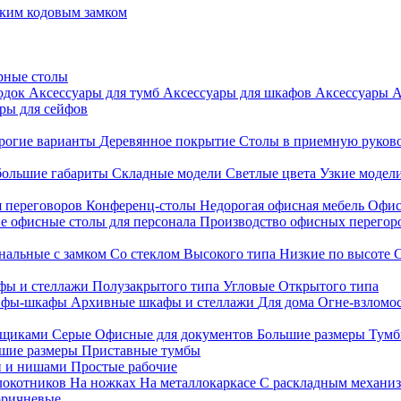
ким кодовым замком
рные столы
родок
Аксессуары для тумб
Аксессуары для шкафов
Аксессуары
А
ры для сейфов
рогие варианты
Деревянное покрытие
Столы в приемную руков
ольшие габариты
Складные модели
Светлые цвета
Узкие модел
я переговоров
Конференц-столы
Недорогая офисная мебель
Офис
е офисные столы для персонала
Производство офисных перегоро
альные с замком
Со стеклом
Высокого типа
Низкие по высоте
фы и стеллажи
Полузакрытого типа
Угловые
Открытого типа
йфы-шкафы
Архивные шкафы и стеллажи
Для дома
Огне-взломо
ящиками
Серые
Офисные для документов
Большие размеры
Тумб
шие размеры
Приставные тумбы
и и нишами
Простые рабочие
локотников
На ножках
На металлокаркасе
С раскладным механи
ричневые