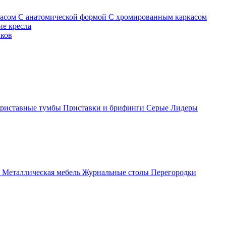
касом
С анатомической формой
С хромированным каркасом
е кресла
иков
риставные тумбы
Приставки и брифинги
Серые
Лидеры
ы
Металлическая мебель
Журнальные столы
Перегородки