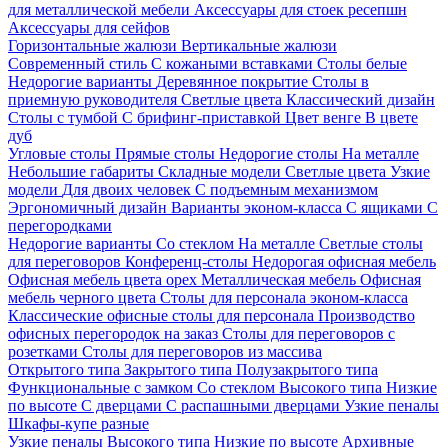
для металлической мебели
Аксессуары для стоек ресепшн
Аксессуары для сейфов
Горизонтальные жалюзи
Вертикальные жалюзи
Современный стиль
С кожаными вставками
Столы белые
Недорогие варианты
Деревянное покрытие
Столы в
приемную руководителя
Светлые цвета
Классический дизайн
Столы с тумбой
С брифинг-приставкой
Цвет венге
В цвете
дуб
Угловые столы
Прямые столы
Недорогие столы
На металле
Небольшие габариты
Складные модели
Светлые цвета
Узкие
модели
Для двоих человек
С подъемным механизмом
Эргономичный дизайн
Варианты эконом-класса
С ящиками
С
перегородками
Недорогие варианты
Со стеклом
На металле
Светлые столы
для переговоров
Конференц-столы
Недорогая офисная мебель
Офисная мебель цвета орех
Металлическая мебель
Офисная
мебель черного цвета
Столы для персонала эконом-класса
Классические офисные столы для персонала
Производство
офисных перегородок на заказ
Столы для переговоров с
розетками
Столы для переговоров из массива
Открытого типа
Закрытого типа
Полузакрытого типа
Функциональные с замком
Со стеклом
Высокого типа
Низкие
по высоте
С дверцами
С распашными дверцами
Узкие пеналы
Шкафы-купе разные
Узкие пеналы
Высокого типа
Низкие по высоте
Архивные