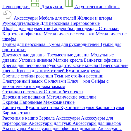
Перегородки
Для кухни
Акустические кабины
Аксессуары
Мебель для отелей
Жалюзи и шторы
Руководительские
Для персонала
Переговорные
Шкафы для документов
Гардеробы для одежды
Стеллажи
Картотеки офисные
Металлические стеллажи
Металлические
шкафы
Тумбы для персонала
Тумбы для руководителей
Тумбы для
оргтехники
Двухместные диваны
Трехместные диваны
Модульные
диваны
Угловые диваны
Мягкие кресла
Банкетки офисные
Кресла для персонала
Руководительские кресла
Переговорные
кресла
Кресла для посетителей
Кухонные кресла
Светлые стойки ресепшн
Темные стойки ресепшн
Электронный замок
С ключами
Ключ + код
Сейфы с
механическим кодовым замком
Столики со стеклом
Столики без стекла
Деревянные вешалки
Металлические вешалки
Экраны
Напольные
Межкомнатные
Гарнитуры
Кухонные столы
Кухонные стулья
Барные стулья
Барные столы
Растения в кашпо
Зеркала
Аксессуары
Аксессуары для
перегородок
Аксессуары для тумб
Аксессуары для шкафов
Аксессуары
Аксессуары для офисных диванов
Аксессуары