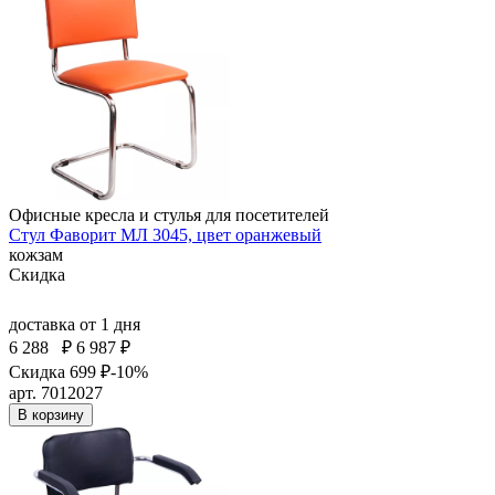
Офисные кресла и стулья для посетителей
Стул Фаворит МЛ 3045, цвет оранжевый
кожзам
Скидка
доставка
от 1 дня
6 288
₽
6 987 ₽
Скидка 699 ₽
-10%
арт. 7012027
В корзину