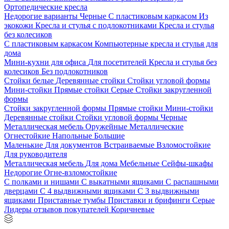
Ортопедические кресла
Недорогие варианты
Черные
С пластиковым каркасом
Из
экокожи
Кресла и стулья с подлокотниками
Кресла и стулья
без колесиков
С пластиковым каркасом
Компьютерные кресла и стулья для
дома
Мини-кухни для офиса
Для посетителей
Кресла и стулья без
колесиков
Без подлокотников
Стойки белые
Деревянные стойки
Стойки угловой формы
Мини-стойки
Прямые стойки
Серые
Стойки закругленной
формы
Стойки закругленной формы
Прямые стойки
Мини-стойки
Деревянные стойки
Стойки угловой формы
Черные
Металлическая мебель
Оружейные
Металлические
Огнестойкие
Напольные
Большие
Маленькие
Для документов
Встраиваемые
Взломостойкие
Для руководителя
Металлическая мебель
Для дома
Мебельные
Сейфы-шкафы
Недорогие
Огне-взломостойкие
С полками и нишами
С выкатными ящиками
С распашными
дверцами
С 4 выдвижными ящиками
С 3 выдвижными
ящиками
Приставные тумбы
Приставки и брифинги
Серые
Лидеры отзывов покупателей
Коричневые