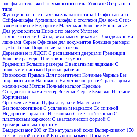
шкафы и стеллажи
Полузакрытого типа
Угловые
Открытого
типа
Функциональные с замком
Закрытого типа
Шкафы кассира
Сейфы-шкафы
Архивные шкафы и стеллажи
Для дома
Огне-
взломостойкие
Недорогие
Маленькие
Большие
Напольные
Для руководителя
Низкие по высоте
Угловые
Темные оттенки
С 4 выдвижными ящиками
С 3 выдвижными
ящиками
Серые
Офисные для документов
Большие размеры
Тумбы белые
Подкатные на колесах
Деревянные и ЛДСП
С распашными дверцами
Греденции
Большие размеры
Приставные тумбы
Греденции
Большие размеры
С выкатными ящиками
С
полками и нишами
Простые рабочие
Из экокожи
Прямые
Для посетителей
Кожаные
Черные
Без
подлокотников
На ножках
На металлокаркасе
С раскладным
механизмом
Мягкие
Полный каталог
Красные
С подлокотниками
Честер
Зеленые
Серые
Бежевые
Из ткани
Коричневые
Оранжевые
Узкие
Пуфы и пуфики
Маленькие
Без подлокотников
С усиленным каркасом
Со спинкой
Недорогие варианты
Из экокожи
С сетчатой тканью
С
пластиковым каркасом
С анатомической формой
С
хромированным каркасом
Выдерживают 200 кг
Из натуральной кожи
Выдерживают 150
кг
С высокой спинкой
Большого размера
Премиум