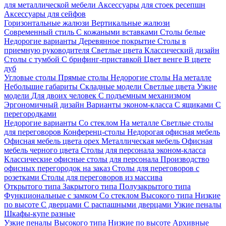
для металлической мебели
Аксессуары для стоек ресепшн
Аксессуары для сейфов
Горизонтальные жалюзи
Вертикальные жалюзи
Современный стиль
С кожаными вставками
Столы белые
Недорогие варианты
Деревянное покрытие
Столы в
приемную руководителя
Светлые цвета
Классический дизайн
Столы с тумбой
С брифинг-приставкой
Цвет венге
В цвете
дуб
Угловые столы
Прямые столы
Недорогие столы
На металле
Небольшие габариты
Складные модели
Светлые цвета
Узкие
модели
Для двоих человек
С подъемным механизмом
Эргономичный дизайн
Варианты эконом-класса
С ящиками
С
перегородками
Недорогие варианты
Со стеклом
На металле
Светлые столы
для переговоров
Конференц-столы
Недорогая офисная мебель
Офисная мебель цвета орех
Металлическая мебель
Офисная
мебель черного цвета
Столы для персонала эконом-класса
Классические офисные столы для персонала
Производство
офисных перегородок на заказ
Столы для переговоров с
розетками
Столы для переговоров из массива
Открытого типа
Закрытого типа
Полузакрытого типа
Функциональные с замком
Со стеклом
Высокого типа
Низкие
по высоте
С дверцами
С распашными дверцами
Узкие пеналы
Шкафы-купе разные
Узкие пеналы
Высокого типа
Низкие по высоте
Архивные