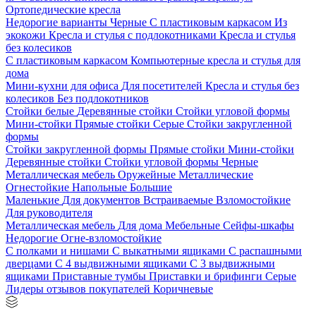
Ортопедические кресла
Недорогие варианты
Черные
С пластиковым каркасом
Из
экокожи
Кресла и стулья с подлокотниками
Кресла и стулья
без колесиков
С пластиковым каркасом
Компьютерные кресла и стулья для
дома
Мини-кухни для офиса
Для посетителей
Кресла и стулья без
колесиков
Без подлокотников
Стойки белые
Деревянные стойки
Стойки угловой формы
Мини-стойки
Прямые стойки
Серые
Стойки закругленной
формы
Стойки закругленной формы
Прямые стойки
Мини-стойки
Деревянные стойки
Стойки угловой формы
Черные
Металлическая мебель
Оружейные
Металлические
Огнестойкие
Напольные
Большие
Маленькие
Для документов
Встраиваемые
Взломостойкие
Для руководителя
Металлическая мебель
Для дома
Мебельные
Сейфы-шкафы
Недорогие
Огне-взломостойкие
С полками и нишами
С выкатными ящиками
С распашными
дверцами
С 4 выдвижными ящиками
С 3 выдвижными
ящиками
Приставные тумбы
Приставки и брифинги
Серые
Лидеры отзывов покупателей
Коричневые