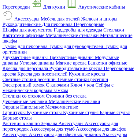
Перегородки
Для кухни
Акустические кабины
Аксессуары
Мебель для отелей
Жалюзи и шторы
Руководительские
Для персонала
Переговорные
Шкафы для документов
Гардеробы для одежды
Стеллажи
Картотеки офисные
Металлические стеллажи
Металлические
шкафы
Тумбы для персонала
Тумбы для руководителей
Тумбы для
оргтехники
Двухместные диваны
Трехместные диваны
Модульные
диваны
Угловые диваны
Мягкие кресла
Банкетки офисные
Кресла для персонала
Руководительские кресла
Переговорные
кресла
Кресла для посетителей
Кухонные кресла
Светлые стойки ресепшн
Темные стойки ресепшн
Электронный замок
С ключами
Ключ + код
Сейфы с
механическим кодовым замком
Столики со стеклом
Столики без стекла
Деревянные вешалки
Металлические вешалки
Экраны
Напольные
Межкомнатные
Гарнитуры
Кухонные столы
Кухонные стулья
Барные стулья
Барные столы
Растения в кашпо
Зеркала
Аксессуары
Аксессуары для
перегородок
Аксессуары для тумб
Аксессуары для шкафов
Аксессуары
Аксессуары для офисных диванов
Аксессуары