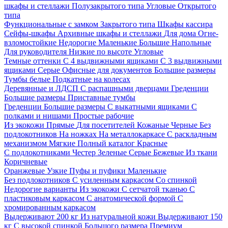
шкафы и стеллажи
Полузакрытого типа
Угловые
Открытого
типа
Функциональные с замком
Закрытого типа
Шкафы кассира
Сейфы-шкафы
Архивные шкафы и стеллажи
Для дома
Огне-
взломостойкие
Недорогие
Маленькие
Большие
Напольные
Для руководителя
Низкие по высоте
Угловые
Темные оттенки
С 4 выдвижными ящиками
С 3 выдвижными
ящиками
Серые
Офисные для документов
Большие размеры
Тумбы белые
Подкатные на колесах
Деревянные и ЛДСП
С распашными дверцами
Греденции
Большие размеры
Приставные тумбы
Греденции
Большие размеры
С выкатными ящиками
С
полками и нишами
Простые рабочие
Из экокожи
Прямые
Для посетителей
Кожаные
Черные
Без
подлокотников
На ножках
На металлокаркасе
С раскладным
механизмом
Мягкие
Полный каталог
Красные
С подлокотниками
Честер
Зеленые
Серые
Бежевые
Из ткани
Коричневые
Оранжевые
Узкие
Пуфы и пуфики
Маленькие
Без подлокотников
С усиленным каркасом
Со спинкой
Недорогие варианты
Из экокожи
С сетчатой тканью
С
пластиковым каркасом
С анатомической формой
С
хромированным каркасом
Выдерживают 200 кг
Из натуральной кожи
Выдерживают 150
кг
С высокой спинкой
Большого размера
Премиум