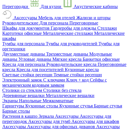
Перегородки
Для кухни
Акустические кабины
Аксессуары
Мебель для отелей
Жалюзи и шторы
Руководительские
Для персонала
Переговорные
Шкафы для документов
Гардеробы для одежды
Стеллажи
Картотеки офисные
Металлические стеллажи
Металлические
шкафы
Тумбы для персонала
Тумбы для руководителей
Тумбы для
оргтехники
Двухместные диваны
Трехместные диваны
Модульные
диваны
Угловые диваны
Мягкие кресла
Банкетки офисные
Кресла для персонала
Руководительские кресла
Переговорные
кресла
Кресла для посетителей
Кухонные кресла
Светлые стойки ресепшн
Темные стойки ресепшн
Электронный замок
С ключами
Ключ + код
Сейфы с
механическим кодовым замком
Столики со стеклом
Столики без стекла
Деревянные вешалки
Металлические вешалки
Экраны
Напольные
Межкомнатные
Гарнитуры
Кухонные столы
Кухонные стулья
Барные стулья
Барные столы
Растения в кашпо
Зеркала
Аксессуары
Аксессуары для
перегородок
Аксессуары для тумб
Аксессуары для шкафов
Аксессуары
Аксессуары для офисных диванов
Аксессуары