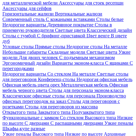
для металлической мебели
Аксессуары для стоек ресепшн
Аксессуары для сейфов
Горизонтальные жалюзи
Вертикальные жалюзи
Современный стиль
С кожаными вставками
Столы белые
Недорогие варианты
Деревянное покрытие
Столы в
приемную руководителя
Светлые цвета
Классический дизайн
Столы с тумбой
С брифинг-приставкой
Цвет венге
В цвете
дуб
Угловые столы
Прямые столы
Недорогие столы
На металле
Небольшие габариты
Складные модели
Светлые цвета
Узкие
модели
Для двоих человек
С подъемным механизмом
Эргономичный дизайн
Варианты эконом-класса
С ящиками
С
перегородками
Недорогие варианты
Со стеклом
На металле
Светлые столы
для переговоров
Конференц-столы
Недорогая офисная мебель
Офисная мебель цвета орех
Металлическая мебель
Офисная
мебель черного цвета
Столы для персонала эконом-класса
Классические офисные столы для персонала
Производство
офисных перегородок на заказ
Столы для переговоров с
розетками
Столы для переговоров из массива
Открытого типа
Закрытого типа
Полузакрытого типа
Функциональные с замком
Со стеклом
Высокого типа
Низкие
по высоте
С дверцами
С распашными дверцами
Узкие пеналы
Шкафы-купе разные
Узкие пеналы
Высокого типа
Низкие по высоте
Архивные