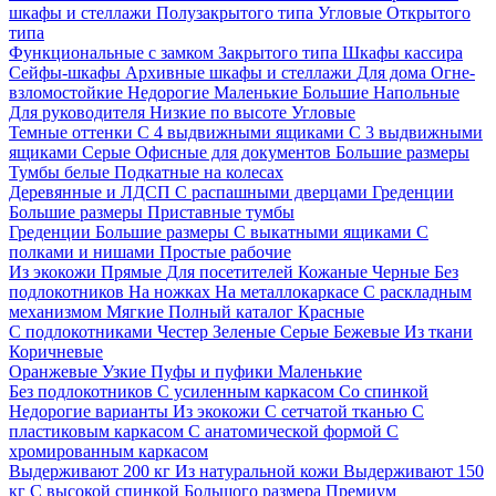
шкафы и стеллажи
Полузакрытого типа
Угловые
Открытого
типа
Функциональные с замком
Закрытого типа
Шкафы кассира
Сейфы-шкафы
Архивные шкафы и стеллажи
Для дома
Огне-
взломостойкие
Недорогие
Маленькие
Большие
Напольные
Для руководителя
Низкие по высоте
Угловые
Темные оттенки
С 4 выдвижными ящиками
С 3 выдвижными
ящиками
Серые
Офисные для документов
Большие размеры
Тумбы белые
Подкатные на колесах
Деревянные и ЛДСП
С распашными дверцами
Греденции
Большие размеры
Приставные тумбы
Греденции
Большие размеры
С выкатными ящиками
С
полками и нишами
Простые рабочие
Из экокожи
Прямые
Для посетителей
Кожаные
Черные
Без
подлокотников
На ножках
На металлокаркасе
С раскладным
механизмом
Мягкие
Полный каталог
Красные
С подлокотниками
Честер
Зеленые
Серые
Бежевые
Из ткани
Коричневые
Оранжевые
Узкие
Пуфы и пуфики
Маленькие
Без подлокотников
С усиленным каркасом
Со спинкой
Недорогие варианты
Из экокожи
С сетчатой тканью
С
пластиковым каркасом
С анатомической формой
С
хромированным каркасом
Выдерживают 200 кг
Из натуральной кожи
Выдерживают 150
кг
С высокой спинкой
Большого размера
Премиум