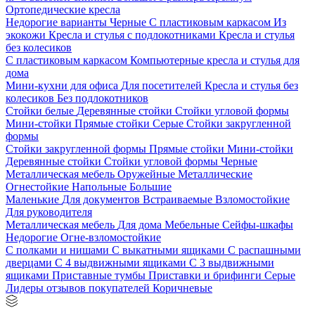
Ортопедические кресла
Недорогие варианты
Черные
С пластиковым каркасом
Из
экокожи
Кресла и стулья с подлокотниками
Кресла и стулья
без колесиков
С пластиковым каркасом
Компьютерные кресла и стулья для
дома
Мини-кухни для офиса
Для посетителей
Кресла и стулья без
колесиков
Без подлокотников
Стойки белые
Деревянные стойки
Стойки угловой формы
Мини-стойки
Прямые стойки
Серые
Стойки закругленной
формы
Стойки закругленной формы
Прямые стойки
Мини-стойки
Деревянные стойки
Стойки угловой формы
Черные
Металлическая мебель
Оружейные
Металлические
Огнестойкие
Напольные
Большие
Маленькие
Для документов
Встраиваемые
Взломостойкие
Для руководителя
Металлическая мебель
Для дома
Мебельные
Сейфы-шкафы
Недорогие
Огне-взломостойкие
С полками и нишами
С выкатными ящиками
С распашными
дверцами
С 4 выдвижными ящиками
С 3 выдвижными
ящиками
Приставные тумбы
Приставки и брифинги
Серые
Лидеры отзывов покупателей
Коричневые