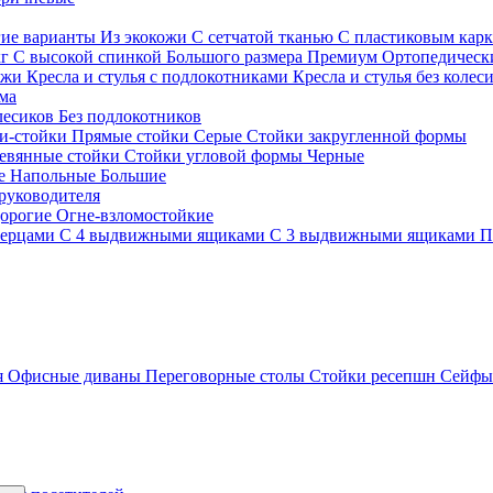
гие варианты
Из экокожи
С сетчатой тканью
С пластиковым кар
кг
С высокой спинкой
Большого размера
Премиум
Ортопедически
ожи
Кресла и стулья с подлокотниками
Кресла и стулья без колес
ма
олесиков
Без подлокотников
и-стойки
Прямые стойки
Серые
Стойки закругленной формы
евянные стойки
Стойки угловой формы
Черные
ие
Напольные
Большие
руководителя
орогие
Огне-взломостойкие
верцами
С 4 выдвижными ящиками
С 3 выдвижными ящиками
П
я
Офисные диваны
Переговорные столы
Стойки ресепшн
Сейф