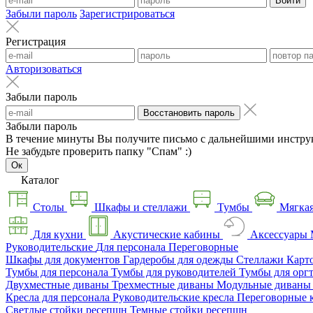
Войти
Забыли пароль
Зарегистрироваться
Регистрация
Авторизоваться
Забыли пароль
Восстановить пароль
Забыли пароль
В течение минуты Вы получите письмо с дальнейшими инстру
Не забудьте проверить папку "Спам" :)
Ок
Каталог
Столы
Шкафы и стеллажи
Тумбы
Мягкая
Для кухни
Акустические кабины
Аксессуары
Руководительские
Для персонала
Переговорные
Шкафы для документов
Гардеробы для одежды
Стеллажи
Карт
Тумбы для персонала
Тумбы для руководителей
Тумбы для орг
Двухместные диваны
Трехместные диваны
Модульные диван
Кресла для персонала
Руководительские кресла
Переговорные 
Светлые стойки ресепшн
Темные стойки ресепшн