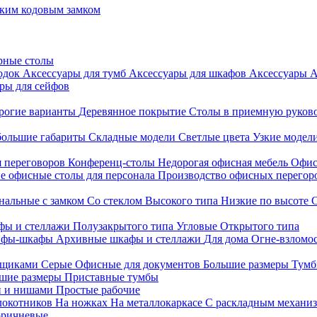
ким кодовым замком
рные столы
родок
Аксессуары для тумб
Аксессуары для шкафов
Аксессуары
А
ры для сейфов
рогие варианты
Деревянное покрытие
Столы в приемную руков
ольшие габариты
Складные модели
Светлые цвета
Узкие модел
я переговоров
Конференц-столы
Недорогая офисная мебель
Офис
е офисные столы для персонала
Производство офисных перегоро
альные с замком
Со стеклом
Высокого типа
Низкие по высоте
фы и стеллажи
Полузакрытого типа
Угловые
Открытого типа
йфы-шкафы
Архивные шкафы и стеллажи
Для дома
Огне-взломо
ящиками
Серые
Офисные для документов
Большие размеры
Тумб
шие размеры
Приставные тумбы
и и нишами
Простые рабочие
локотников
На ножках
На металлокаркасе
С раскладным механи
ричневые