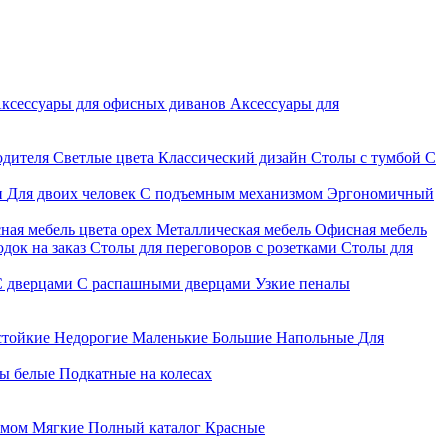
ксессуары для офисных диванов
Аксессуары для
одителя
Светлые цвета
Классический дизайн
Столы с тумбой
С
и
Для двоих человек
С подъемным механизмом
Эргономичный
ная мебель цвета орех
Металлическая мебель
Офисная мебель
док на заказ
Столы для переговоров с розетками
Столы для
С дверцами
С распашными дверцами
Узкие пеналы
стойкие
Недорогие
Маленькие
Большие
Напольные
Для
ы белые
Подкатные на колесах
змом
Мягкие
Полный каталог
Красные