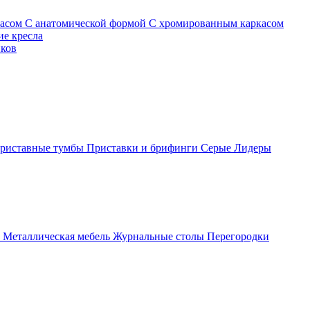
касом
С анатомической формой
С хромированным каркасом
е кресла
иков
риставные тумбы
Приставки и брифинги
Серые
Лидеры
ы
Металлическая мебель
Журнальные столы
Перегородки