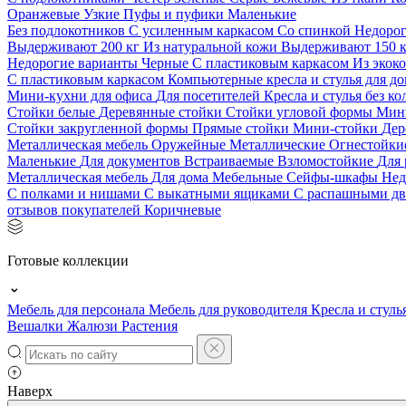
Оранжевые
Узкие
Пуфы и пуфики
Маленькие
Без подлокотников
С усиленным каркасом
Со спинкой
Недоро
Выдерживают 200 кг
Из натуральной кожи
Выдерживают 150 
Недорогие варианты
Черные
С пластиковым каркасом
Из экок
С пластиковым каркасом
Компьютерные кресла и стулья для до
Мини-кухни для офиса
Для посетителей
Кресла и стулья без к
Стойки белые
Деревянные стойки
Стойки угловой формы
Мин
Стойки закругленной формы
Прямые стойки
Мини-стойки
Дер
Металлическая мебель
Оружейные
Металлические
Огнестойк
Маленькие
Для документов
Встраиваемые
Взломостойкие
Для 
Металлическая мебель
Для дома
Мебельные
Сейфы-шкафы
Нед
С полками и нишами
С выкатными ящиками
С распашными д
отзывов покупателей
Коричневые
Готовые коллекции
Мебель для персонала
Мебель для руководителя
Кресла и стуль
Вешалки
Жалюзи
Растения
Наверх