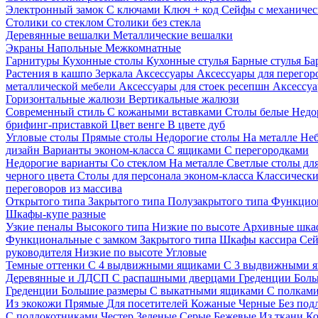
Электронный замок
С ключами
Ключ + код
Сейфы с механичес
Столики со стеклом
Столики без стекла
Деревянные вешалки
Металлические вешалки
Экраны
Напольные
Межкомнатные
Гарнитуры
Кухонные столы
Кухонные стулья
Барные стулья
Ба
Растения в кашпо
Зеркала
Аксессуары
Аксессуары для перего
металлической мебели
Аксессуары для стоек ресепшн
Аксессуа
Горизонтальные жалюзи
Вертикальные жалюзи
Современный стиль
С кожаными вставками
Столы белые
Недо
брифинг-приставкой
Цвет венге
В цвете дуб
Угловые столы
Прямые столы
Недорогие столы
На металле
Неб
дизайн
Варианты эконом-класса
С ящиками
С перегородками
Недорогие варианты
Со стеклом
На металле
Светлые столы дл
черного цвета
Столы для персонала эконом-класса
Классически
переговоров из массива
Открытого типа
Закрытого типа
Полузакрытого типа
Функцион
Шкафы-купе разные
Узкие пеналы
Высокого типа
Низкие по высоте
Архивные шка
Функциональные с замком
Закрытого типа
Шкафы кассира
Се
руководителя
Низкие по высоте
Угловые
Темные оттенки
С 4 выдвижными ящиками
С 3 выдвижными 
Деревянные и ЛДСП
С распашными дверцами
Греденции
Боль
Греденции
Большие размеры
С выкатными ящиками
С полкам
Из экокожи
Прямые
Для посетителей
Кожаные
Черные
Без под
С подлокотниками
Честер
Зеленые
Серые
Бежевые
Из ткани
Ко