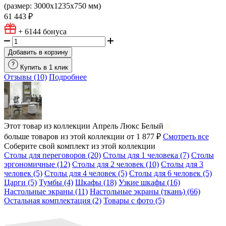
(размер: 3000х1235х750 мм)
61 443 ₽
+ 6144
бонуса
Добавить в корзину
Купить в 1 клик
Отзывы (10)
Подробнее
Этот товар из коллекции
Апрель Люкс Белый
больше товаров из этой коллекции от 1 877 ₽
Смотреть все
Соберите свой комплект из этой коллекции
Столы для переговоров (20)
Столы для 1 человека (7)
Столы
эргономичные (12)
Столы для 2 человек (10)
Столы для 3
человек (5)
Столы для 4 человек (5)
Столы для 6 человек (5)
Царги (5)
Тумбы (4)
Шкафы (18)
Узкие шкафы (16)
Настольные экраны (11)
Настольные экраны (ткань) (66)
Остальная комплектация (2)
Товары с фото (5)