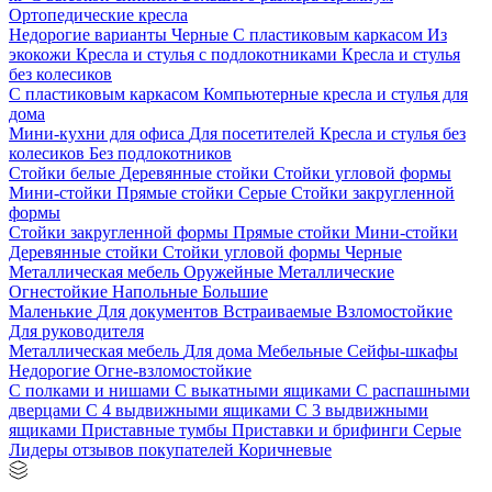
Ортопедические кресла
Недорогие варианты
Черные
С пластиковым каркасом
Из
экокожи
Кресла и стулья с подлокотниками
Кресла и стулья
без колесиков
С пластиковым каркасом
Компьютерные кресла и стулья для
дома
Мини-кухни для офиса
Для посетителей
Кресла и стулья без
колесиков
Без подлокотников
Стойки белые
Деревянные стойки
Стойки угловой формы
Мини-стойки
Прямые стойки
Серые
Стойки закругленной
формы
Стойки закругленной формы
Прямые стойки
Мини-стойки
Деревянные стойки
Стойки угловой формы
Черные
Металлическая мебель
Оружейные
Металлические
Огнестойкие
Напольные
Большие
Маленькие
Для документов
Встраиваемые
Взломостойкие
Для руководителя
Металлическая мебель
Для дома
Мебельные
Сейфы-шкафы
Недорогие
Огне-взломостойкие
С полками и нишами
С выкатными ящиками
С распашными
дверцами
С 4 выдвижными ящиками
С 3 выдвижными
ящиками
Приставные тумбы
Приставки и брифинги
Серые
Лидеры отзывов покупателей
Коричневые