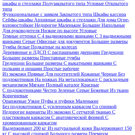
шкафы и стеллажи
Полузакрытого типа
Угловые
Открытого
типа
Функциональные с замком
Закрытого типа
Шкафы кассира
Сейфы-шкафы
Архивные шкафы и стеллажи
Для дома
Огне-
взломостойкие
Недорогие
Маленькие
Большие
Напольные
Для руководителя
Низкие по высоте
Угловые
Темные оттенки
С 4 выдвижными ящиками
С 3 выдвижными
ящиками
Серые
Офисные для документов
Большие размеры
Тумбы белые
Подкатные на колесах
Деревянные и ЛДСП
С распашными дверцами
Греденции
Большие размеры
Приставные тумбы
Греденции
Большие размеры
С выкатными ящиками
С
полками и нишами
Простые рабочие
Из экокожи
Прямые
Для посетителей
Кожаные
Черные
Без
подлокотников
На ножках
На металлокаркасе
С раскладным
механизмом
Мягкие
Полный каталог
Красные
С подлокотниками
Честер
Зеленые
Серые
Бежевые
Из ткани
Коричневые
Оранжевые
Узкие
Пуфы и пуфики
Маленькие
Без подлокотников
С усиленным каркасом
Со спинкой
Недорогие варианты
Из экокожи
С сетчатой тканью
С
пластиковым каркасом
С анатомической формой
С
хромированным каркасом
Выдерживают 200 кг
Из натуральной кожи
Выдерживают 150
кг
С высокой спинкой
Большого размера
Премиум