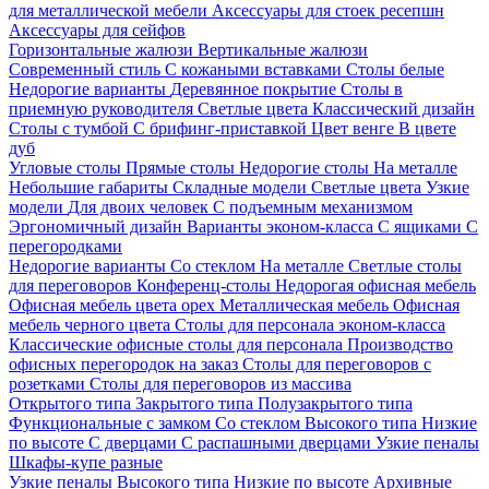
для металлической мебели
Аксессуары для стоек ресепшн
Аксессуары для сейфов
Горизонтальные жалюзи
Вертикальные жалюзи
Современный стиль
С кожаными вставками
Столы белые
Недорогие варианты
Деревянное покрытие
Столы в
приемную руководителя
Светлые цвета
Классический дизайн
Столы с тумбой
С брифинг-приставкой
Цвет венге
В цвете
дуб
Угловые столы
Прямые столы
Недорогие столы
На металле
Небольшие габариты
Складные модели
Светлые цвета
Узкие
модели
Для двоих человек
С подъемным механизмом
Эргономичный дизайн
Варианты эконом-класса
С ящиками
С
перегородками
Недорогие варианты
Со стеклом
На металле
Светлые столы
для переговоров
Конференц-столы
Недорогая офисная мебель
Офисная мебель цвета орех
Металлическая мебель
Офисная
мебель черного цвета
Столы для персонала эконом-класса
Классические офисные столы для персонала
Производство
офисных перегородок на заказ
Столы для переговоров с
розетками
Столы для переговоров из массива
Открытого типа
Закрытого типа
Полузакрытого типа
Функциональные с замком
Со стеклом
Высокого типа
Низкие
по высоте
С дверцами
С распашными дверцами
Узкие пеналы
Шкафы-купе разные
Узкие пеналы
Высокого типа
Низкие по высоте
Архивные