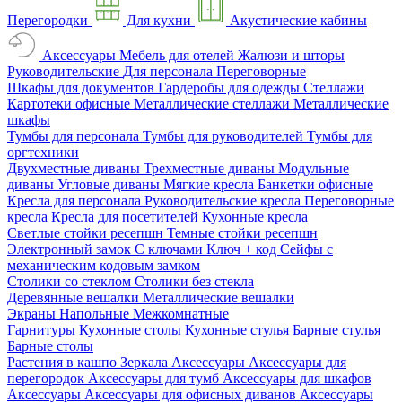
Перегородки
Для кухни
Акустические кабины
Аксессуары
Мебель для отелей
Жалюзи и шторы
Руководительские
Для персонала
Переговорные
Шкафы для документов
Гардеробы для одежды
Стеллажи
Картотеки офисные
Металлические стеллажи
Металлические
шкафы
Тумбы для персонала
Тумбы для руководителей
Тумбы для
оргтехники
Двухместные диваны
Трехместные диваны
Модульные
диваны
Угловые диваны
Мягкие кресла
Банкетки офисные
Кресла для персонала
Руководительские кресла
Переговорные
кресла
Кресла для посетителей
Кухонные кресла
Светлые стойки ресепшн
Темные стойки ресепшн
Электронный замок
С ключами
Ключ + код
Сейфы с
механическим кодовым замком
Столики со стеклом
Столики без стекла
Деревянные вешалки
Металлические вешалки
Экраны
Напольные
Межкомнатные
Гарнитуры
Кухонные столы
Кухонные стулья
Барные стулья
Барные столы
Растения в кашпо
Зеркала
Аксессуары
Аксессуары для
перегородок
Аксессуары для тумб
Аксессуары для шкафов
Аксессуары
Аксессуары для офисных диванов
Аксессуары