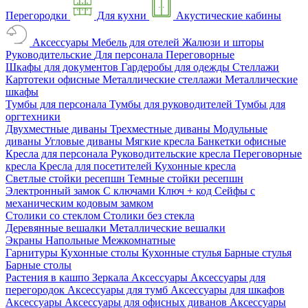
Перегородки
Для кухни
Акустические кабины
Аксессуары
Мебель для отелей
Жалюзи и шторы
Руководительские
Для персонала
Переговорные
Шкафы для документов
Гардеробы для одежды
Стеллажи
Картотеки офисные
Металлические стеллажи
Металлические
шкафы
Тумбы для персонала
Тумбы для руководителей
Тумбы для
оргтехники
Двухместные диваны
Трехместные диваны
Модульные
диваны
Угловые диваны
Мягкие кресла
Банкетки офисные
Кресла для персонала
Руководительские кресла
Переговорные
кресла
Кресла для посетителей
Кухонные кресла
Светлые стойки ресепшн
Темные стойки ресепшн
Электронный замок
С ключами
Ключ + код
Сейфы с
механическим кодовым замком
Столики со стеклом
Столики без стекла
Деревянные вешалки
Металлические вешалки
Экраны
Напольные
Межкомнатные
Гарнитуры
Кухонные столы
Кухонные стулья
Барные стулья
Барные столы
Растения в кашпо
Зеркала
Аксессуары
Аксессуары для
перегородок
Аксессуары для тумб
Аксессуары для шкафов
Аксессуары
Аксессуары для офисных диванов
Аксессуары