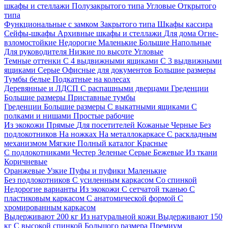
шкафы и стеллажи
Полузакрытого типа
Угловые
Открытого
типа
Функциональные с замком
Закрытого типа
Шкафы кассира
Сейфы-шкафы
Архивные шкафы и стеллажи
Для дома
Огне-
взломостойкие
Недорогие
Маленькие
Большие
Напольные
Для руководителя
Низкие по высоте
Угловые
Темные оттенки
С 4 выдвижными ящиками
С 3 выдвижными
ящиками
Серые
Офисные для документов
Большие размеры
Тумбы белые
Подкатные на колесах
Деревянные и ЛДСП
С распашными дверцами
Греденции
Большие размеры
Приставные тумбы
Греденции
Большие размеры
С выкатными ящиками
С
полками и нишами
Простые рабочие
Из экокожи
Прямые
Для посетителей
Кожаные
Черные
Без
подлокотников
На ножках
На металлокаркасе
С раскладным
механизмом
Мягкие
Полный каталог
Красные
С подлокотниками
Честер
Зеленые
Серые
Бежевые
Из ткани
Коричневые
Оранжевые
Узкие
Пуфы и пуфики
Маленькие
Без подлокотников
С усиленным каркасом
Со спинкой
Недорогие варианты
Из экокожи
С сетчатой тканью
С
пластиковым каркасом
С анатомической формой
С
хромированным каркасом
Выдерживают 200 кг
Из натуральной кожи
Выдерживают 150
кг
С высокой спинкой
Большого размера
Премиум