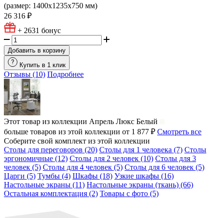
(размер: 1400х1235х750 мм)
26 316 ₽
+ 2631
бонус
Добавить в корзину
Купить в 1 клик
Отзывы (10)
Подробнее
Этот товар из коллекции
Апрель Люкс Белый
больше товаров из этой коллекции от 1 877 ₽
Смотреть все
Соберите свой комплект из этой коллекции
Столы для переговоров (20)
Столы для 1 человека (7)
Столы
эргономичные (12)
Столы для 2 человек (10)
Столы для 3
человек (5)
Столы для 4 человек (5)
Столы для 6 человек (5)
Царги (5)
Тумбы (4)
Шкафы (18)
Узкие шкафы (16)
Настольные экраны (11)
Настольные экраны (ткань) (66)
Остальная комплектация (2)
Товары с фото (5)