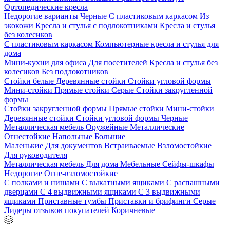
Ортопедические кресла
Недорогие варианты
Черные
С пластиковым каркасом
Из
экокожи
Кресла и стулья с подлокотниками
Кресла и стулья
без колесиков
С пластиковым каркасом
Компьютерные кресла и стулья для
дома
Мини-кухни для офиса
Для посетителей
Кресла и стулья без
колесиков
Без подлокотников
Стойки белые
Деревянные стойки
Стойки угловой формы
Мини-стойки
Прямые стойки
Серые
Стойки закругленной
формы
Стойки закругленной формы
Прямые стойки
Мини-стойки
Деревянные стойки
Стойки угловой формы
Черные
Металлическая мебель
Оружейные
Металлические
Огнестойкие
Напольные
Большие
Маленькие
Для документов
Встраиваемые
Взломостойкие
Для руководителя
Металлическая мебель
Для дома
Мебельные
Сейфы-шкафы
Недорогие
Огне-взломостойкие
С полками и нишами
С выкатными ящиками
С распашными
дверцами
С 4 выдвижными ящиками
С 3 выдвижными
ящиками
Приставные тумбы
Приставки и брифинги
Серые
Лидеры отзывов покупателей
Коричневые