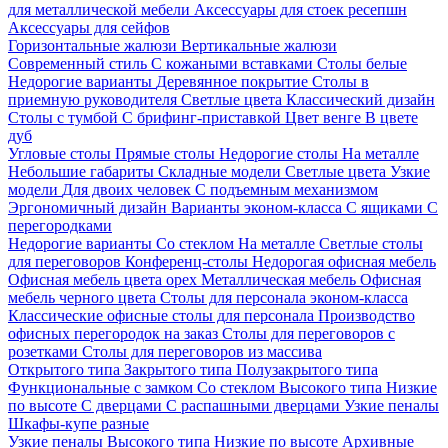
для металлической мебели
Аксессуары для стоек ресепшн
Аксессуары для сейфов
Горизонтальные жалюзи
Вертикальные жалюзи
Современный стиль
С кожаными вставками
Столы белые
Недорогие варианты
Деревянное покрытие
Столы в
приемную руководителя
Светлые цвета
Классический дизайн
Столы с тумбой
С брифинг-приставкой
Цвет венге
В цвете
дуб
Угловые столы
Прямые столы
Недорогие столы
На металле
Небольшие габариты
Складные модели
Светлые цвета
Узкие
модели
Для двоих человек
С подъемным механизмом
Эргономичный дизайн
Варианты эконом-класса
С ящиками
С
перегородками
Недорогие варианты
Со стеклом
На металле
Светлые столы
для переговоров
Конференц-столы
Недорогая офисная мебель
Офисная мебель цвета орех
Металлическая мебель
Офисная
мебель черного цвета
Столы для персонала эконом-класса
Классические офисные столы для персонала
Производство
офисных перегородок на заказ
Столы для переговоров с
розетками
Столы для переговоров из массива
Открытого типа
Закрытого типа
Полузакрытого типа
Функциональные с замком
Со стеклом
Высокого типа
Низкие
по высоте
С дверцами
С распашными дверцами
Узкие пеналы
Шкафы-купе разные
Узкие пеналы
Высокого типа
Низкие по высоте
Архивные