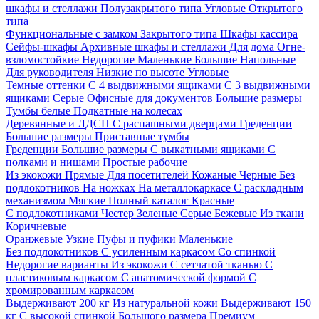
шкафы и стеллажи
Полузакрытого типа
Угловые
Открытого
типа
Функциональные с замком
Закрытого типа
Шкафы кассира
Сейфы-шкафы
Архивные шкафы и стеллажи
Для дома
Огне-
взломостойкие
Недорогие
Маленькие
Большие
Напольные
Для руководителя
Низкие по высоте
Угловые
Темные оттенки
С 4 выдвижными ящиками
С 3 выдвижными
ящиками
Серые
Офисные для документов
Большие размеры
Тумбы белые
Подкатные на колесах
Деревянные и ЛДСП
С распашными дверцами
Греденции
Большие размеры
Приставные тумбы
Греденции
Большие размеры
С выкатными ящиками
С
полками и нишами
Простые рабочие
Из экокожи
Прямые
Для посетителей
Кожаные
Черные
Без
подлокотников
На ножках
На металлокаркасе
С раскладным
механизмом
Мягкие
Полный каталог
Красные
С подлокотниками
Честер
Зеленые
Серые
Бежевые
Из ткани
Коричневые
Оранжевые
Узкие
Пуфы и пуфики
Маленькие
Без подлокотников
С усиленным каркасом
Со спинкой
Недорогие варианты
Из экокожи
С сетчатой тканью
С
пластиковым каркасом
С анатомической формой
С
хромированным каркасом
Выдерживают 200 кг
Из натуральной кожи
Выдерживают 150
кг
С высокой спинкой
Большого размера
Премиум