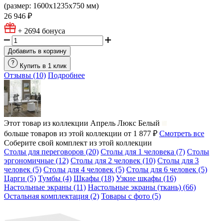
(размер: 1600х1235х750 мм)
26 946 ₽
+ 2694
бонуса
Добавить в корзину
Купить в 1 клик
Отзывы (10)
Подробнее
Этот товар из коллекции
Апрель Люкс Белый
больше товаров из этой коллекции от 1 877 ₽
Смотреть все
Соберите свой комплект из этой коллекции
Столы для переговоров (20)
Столы для 1 человека (7)
Столы
эргономичные (12)
Столы для 2 человек (10)
Столы для 3
человек (5)
Столы для 4 человек (5)
Столы для 6 человек (5)
Царги (5)
Тумбы (4)
Шкафы (18)
Узкие шкафы (16)
Настольные экраны (11)
Настольные экраны (ткань) (66)
Остальная комплектация (2)
Товары с фото (5)