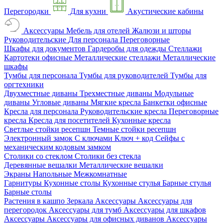
Перегородки
Для кухни
Акустические кабины
Аксессуары
Мебель для отелей
Жалюзи и шторы
Руководительские
Для персонала
Переговорные
Шкафы для документов
Гардеробы для одежды
Стеллажи
Картотеки офисные
Металлические стеллажи
Металлические
шкафы
Тумбы для персонала
Тумбы для руководителей
Тумбы для
оргтехники
Двухместные диваны
Трехместные диваны
Модульные
диваны
Угловые диваны
Мягкие кресла
Банкетки офисные
Кресла для персонала
Руководительские кресла
Переговорные
кресла
Кресла для посетителей
Кухонные кресла
Светлые стойки ресепшн
Темные стойки ресепшн
Электронный замок
С ключами
Ключ + код
Сейфы с
механическим кодовым замком
Столики со стеклом
Столики без стекла
Деревянные вешалки
Металлические вешалки
Экраны
Напольные
Межкомнатные
Гарнитуры
Кухонные столы
Кухонные стулья
Барные стулья
Барные столы
Растения в кашпо
Зеркала
Аксессуары
Аксессуары для
перегородок
Аксессуары для тумб
Аксессуары для шкафов
Аксессуары
Аксессуары для офисных диванов
Аксессуары