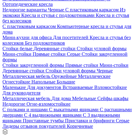
Ортопедические кресла
Недорогие варианты
Черные
С пластиковым каркасом
Из
экокожи
Кресла и стулья с подлокотниками
Кресла и стулья
без колесиков
С пластиковым каркасом
Компьютерные кресла и стулья для
дома
Мини-кухни для офиса
Для посетителей
Кресла и стулья без
колесиков
Без подлокотников
Стойки белые
Деревянные стойки
Стойки угловой формы
Мини-стойки
Прямые стойки
Серые
Стойки закругленной
формы
Стойки закругленной формы
Прямые стойки
Мини-стойки
Деревянные стойки
Стойки угловой формы
Черные
Металлическая мебель
Оружейные
Металлические
Огнестойкие
Напольные
Большие
Маленькие
Для документов
Встраиваемые
Взломостойкие
Для руководителя
Металлическая мебель
Для дома
Мебельные
Сейфы-шкафы
Недорогие
Огне-взломостойкие
С полками и нишами
С выкатными ящиками
С распашными
дверцами
С 4 выдвижными ящиками
С 3 выдвижными
ящиками
Приставные тумбы
Приставки и брифинги
Серые
Лидеры отзывов покупателей
Коричневые