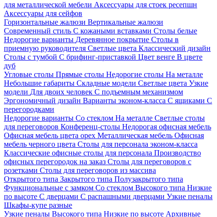
для металлической мебели
Аксессуары для стоек ресепшн
Аксессуары для сейфов
Горизонтальные жалюзи
Вертикальные жалюзи
Современный стиль
С кожаными вставками
Столы белые
Недорогие варианты
Деревянное покрытие
Столы в
приемную руководителя
Светлые цвета
Классический дизайн
Столы с тумбой
С брифинг-приставкой
Цвет венге
В цвете
дуб
Угловые столы
Прямые столы
Недорогие столы
На металле
Небольшие габариты
Складные модели
Светлые цвета
Узкие
модели
Для двоих человек
С подъемным механизмом
Эргономичный дизайн
Варианты эконом-класса
С ящиками
С
перегородками
Недорогие варианты
Со стеклом
На металле
Светлые столы
для переговоров
Конференц-столы
Недорогая офисная мебель
Офисная мебель цвета орех
Металлическая мебель
Офисная
мебель черного цвета
Столы для персонала эконом-класса
Классические офисные столы для персонала
Производство
офисных перегородок на заказ
Столы для переговоров с
розетками
Столы для переговоров из массива
Открытого типа
Закрытого типа
Полузакрытого типа
Функциональные с замком
Со стеклом
Высокого типа
Низкие
по высоте
С дверцами
С распашными дверцами
Узкие пеналы
Шкафы-купе разные
Узкие пеналы
Высокого типа
Низкие по высоте
Архивные