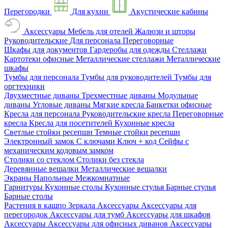
Перегородки
Для кухни
Акустические кабины
Аксессуары
Мебель для отелей
Жалюзи и шторы
Руководительские
Для персонала
Переговорные
Шкафы для документов
Гардеробы для одежды
Стеллажи
Картотеки офисные
Металлические стеллажи
Металлические
шкафы
Тумбы для персонала
Тумбы для руководителей
Тумбы для
оргтехники
Двухместные диваны
Трехместные диваны
Модульные
диваны
Угловые диваны
Мягкие кресла
Банкетки офисные
Кресла для персонала
Руководительские кресла
Переговорные
кресла
Кресла для посетителей
Кухонные кресла
Светлые стойки ресепшн
Темные стойки ресепшн
Электронный замок
С ключами
Ключ + код
Сейфы с
механическим кодовым замком
Столики со стеклом
Столики без стекла
Деревянные вешалки
Металлические вешалки
Экраны
Напольные
Межкомнатные
Гарнитуры
Кухонные столы
Кухонные стулья
Барные стулья
Барные столы
Растения в кашпо
Зеркала
Аксессуары
Аксессуары для
перегородок
Аксессуары для тумб
Аксессуары для шкафов
Аксессуары
Аксессуары для офисных диванов
Аксессуары