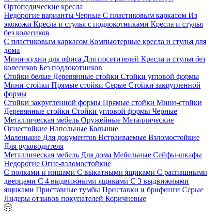
Ортопедические кресла
Недорогие варианты
Черные
С пластиковым каркасом
Из
экокожи
Кресла и стулья с подлокотниками
Кресла и стулья
без колесиков
С пластиковым каркасом
Компьютерные кресла и стулья для
дома
Мини-кухни для офиса
Для посетителей
Кресла и стулья без
колесиков
Без подлокотников
Стойки белые
Деревянные стойки
Стойки угловой формы
Мини-стойки
Прямые стойки
Серые
Стойки закругленной
формы
Стойки закругленной формы
Прямые стойки
Мини-стойки
Деревянные стойки
Стойки угловой формы
Черные
Металлическая мебель
Оружейные
Металлические
Огнестойкие
Напольные
Большие
Маленькие
Для документов
Встраиваемые
Взломостойкие
Для руководителя
Металлическая мебель
Для дома
Мебельные
Сейфы-шкафы
Недорогие
Огне-взломостойкие
С полками и нишами
С выкатными ящиками
С распашными
дверцами
С 4 выдвижными ящиками
С 3 выдвижными
ящиками
Приставные тумбы
Приставки и брифинги
Серые
Лидеры отзывов покупателей
Коричневые