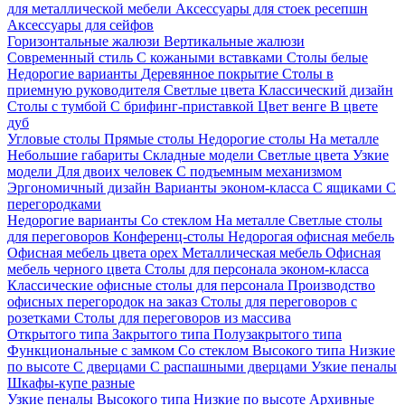
для металлической мебели
Аксессуары для стоек ресепшн
Аксессуары для сейфов
Горизонтальные жалюзи
Вертикальные жалюзи
Современный стиль
С кожаными вставками
Столы белые
Недорогие варианты
Деревянное покрытие
Столы в
приемную руководителя
Светлые цвета
Классический дизайн
Столы с тумбой
С брифинг-приставкой
Цвет венге
В цвете
дуб
Угловые столы
Прямые столы
Недорогие столы
На металле
Небольшие габариты
Складные модели
Светлые цвета
Узкие
модели
Для двоих человек
С подъемным механизмом
Эргономичный дизайн
Варианты эконом-класса
С ящиками
С
перегородками
Недорогие варианты
Со стеклом
На металле
Светлые столы
для переговоров
Конференц-столы
Недорогая офисная мебель
Офисная мебель цвета орех
Металлическая мебель
Офисная
мебель черного цвета
Столы для персонала эконом-класса
Классические офисные столы для персонала
Производство
офисных перегородок на заказ
Столы для переговоров с
розетками
Столы для переговоров из массива
Открытого типа
Закрытого типа
Полузакрытого типа
Функциональные с замком
Со стеклом
Высокого типа
Низкие
по высоте
С дверцами
С распашными дверцами
Узкие пеналы
Шкафы-купе разные
Узкие пеналы
Высокого типа
Низкие по высоте
Архивные