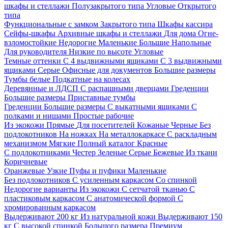
шкафы и стеллажи
Полузакрытого типа
Угловые
Открытого
типа
Функциональные с замком
Закрытого типа
Шкафы кассира
Сейфы-шкафы
Архивные шкафы и стеллажи
Для дома
Огне-
взломостойкие
Недорогие
Маленькие
Большие
Напольные
Для руководителя
Низкие по высоте
Угловые
Темные оттенки
С 4 выдвижными ящиками
С 3 выдвижными
ящиками
Серые
Офисные для документов
Большие размеры
Тумбы белые
Подкатные на колесах
Деревянные и ЛДСП
С распашными дверцами
Греденции
Большие размеры
Приставные тумбы
Греденции
Большие размеры
С выкатными ящиками
С
полками и нишами
Простые рабочие
Из экокожи
Прямые
Для посетителей
Кожаные
Черные
Без
подлокотников
На ножках
На металлокаркасе
С раскладным
механизмом
Мягкие
Полный каталог
Красные
С подлокотниками
Честер
Зеленые
Серые
Бежевые
Из ткани
Коричневые
Оранжевые
Узкие
Пуфы и пуфики
Маленькие
Без подлокотников
С усиленным каркасом
Со спинкой
Недорогие варианты
Из экокожи
С сетчатой тканью
С
пластиковым каркасом
С анатомической формой
С
хромированным каркасом
Выдерживают 200 кг
Из натуральной кожи
Выдерживают 150
кг
С высокой спинкой
Большого размера
Премиум