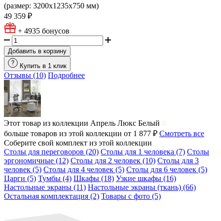
(размер: 3200х1235х750 мм)
49 359 ₽
+ 4935
бонусов
Добавить в корзину
Купить в 1 клик
Отзывы (10)
Подробнее
Этот товар из коллекции
Апрель Люкс Белый
больше товаров из этой коллекции от 1 877 ₽
Смотреть все
Соберите свой комплект из этой коллекции
Столы для переговоров (20)
Столы для 1 человека (7)
Столы
эргономичные (12)
Столы для 2 человек (10)
Столы для 3
человек (5)
Столы для 4 человек (5)
Столы для 6 человек (5)
Царги (5)
Тумбы (4)
Шкафы (18)
Узкие шкафы (16)
Настольные экраны (11)
Настольные экраны (ткань) (66)
Остальная комплектация (2)
Товары с фото (5)