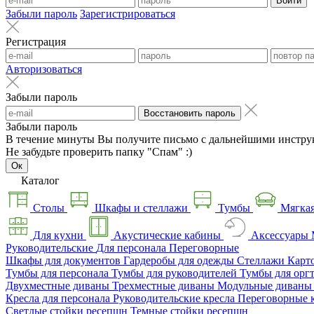
Войти
Забыли пароль
Зарегистрироваться
Регистрация
Авторизоваться
Забыли пароль
Восстановить пароль
Забыли пароль
В течение минуты Вы получите письмо с дальнейшими инстру
Не забудьте проверить папку "Спам" :)
Ок
Каталог
Столы
Шкафы и стеллажи
Тумбы
Мягкая
Для кухни
Акустические кабины
Аксессуары
Руководительские
Для персонала
Переговорные
Шкафы для документов
Гардеробы для одежды
Стеллажи
Карт
Тумбы для персонала
Тумбы для руководителей
Тумбы для орг
Двухместные диваны
Трехместные диваны
Модульные диван
Кресла для персонала
Руководительские кресла
Переговорные 
Светлые стойки ресепшн
Темные стойки ресепшн