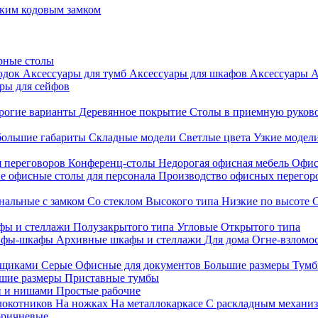
ким кодовым замком
рные столы
родок
Аксессуары для тумб
Аксессуары для шкафов
Аксессуары
А
ры для сейфов
рогие варианты
Деревянное покрытие
Столы в приемную руков
ольшие габариты
Складные модели
Светлые цвета
Узкие модел
я переговоров
Конференц-столы
Недорогая офисная мебель
Офис
е офисные столы для персонала
Производство офисных перегоро
альные с замком
Со стеклом
Высокого типа
Низкие по высоте
фы и стеллажи
Полузакрытого типа
Угловые
Открытого типа
йфы-шкафы
Архивные шкафы и стеллажи
Для дома
Огне-взломо
ящиками
Серые
Офисные для документов
Большие размеры
Тумб
шие размеры
Приставные тумбы
и и нишами
Простые рабочие
локотников
На ножках
На металлокаркасе
С раскладным механи
ричневые