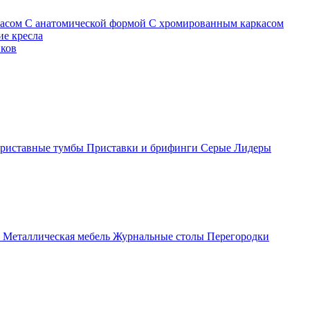
касом
С анатомической формой
С хромированным каркасом
е кресла
иков
риставные тумбы
Приставки и брифинги
Серые
Лидеры
ы
Металлическая мебель
Журнальные столы
Перегородки