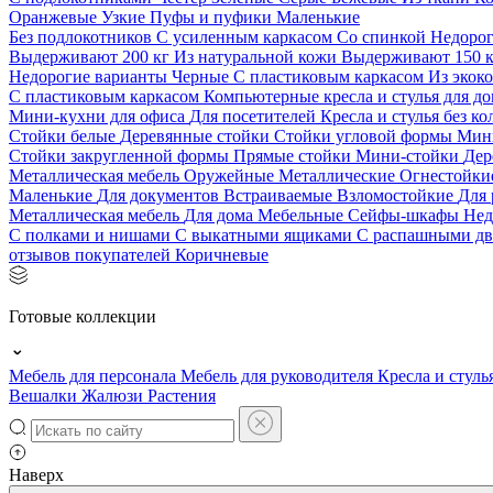
Оранжевые
Узкие
Пуфы и пуфики
Маленькие
Без подлокотников
С усиленным каркасом
Со спинкой
Недоро
Выдерживают 200 кг
Из натуральной кожи
Выдерживают 150 
Недорогие варианты
Черные
С пластиковым каркасом
Из экок
С пластиковым каркасом
Компьютерные кресла и стулья для до
Мини-кухни для офиса
Для посетителей
Кресла и стулья без к
Стойки белые
Деревянные стойки
Стойки угловой формы
Мин
Стойки закругленной формы
Прямые стойки
Мини-стойки
Дер
Металлическая мебель
Оружейные
Металлические
Огнестойк
Маленькие
Для документов
Встраиваемые
Взломостойкие
Для 
Металлическая мебель
Для дома
Мебельные
Сейфы-шкафы
Нед
С полками и нишами
С выкатными ящиками
С распашными д
отзывов покупателей
Коричневые
Готовые коллекции
Мебель для персонала
Мебель для руководителя
Кресла и стуль
Вешалки
Жалюзи
Растения
Наверх