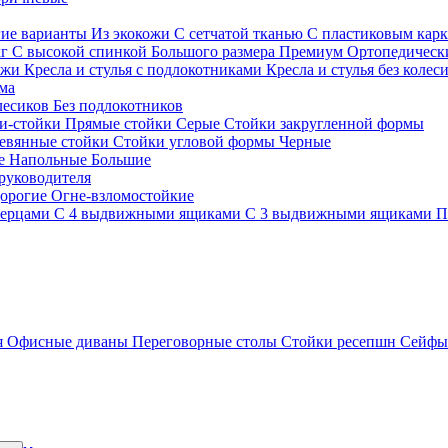
гие варианты
Из экокожи
С сетчатой тканью
С пластиковым кар
кг
С высокой спинкой
Большого размера
Премиум
Ортопедически
ожи
Кресла и стулья с подлокотниками
Кресла и стулья без колес
ма
олесиков
Без подлокотников
и-стойки
Прямые стойки
Серые
Стойки закругленной формы
евянные стойки
Стойки угловой формы
Черные
ие
Напольные
Большие
руководителя
орогие
Огне-взломостойкие
верцами
С 4 выдвижными ящиками
С 3 выдвижными ящиками
П
я
Офисные диваны
Переговорные столы
Стойки ресепшн
Сейф