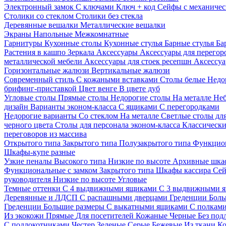
Электронный замок
С ключами
Ключ + код
Сейфы с механичес
Столики со стеклом
Столики без стекла
Деревянные вешалки
Металлические вешалки
Экраны
Напольные
Межкомнатные
Гарнитуры
Кухонные столы
Кухонные стулья
Барные стулья
Ба
Растения в кашпо
Зеркала
Аксессуары
Аксессуары для перего
металлической мебели
Аксессуары для стоек ресепшн
Аксессуа
Горизонтальные жалюзи
Вертикальные жалюзи
Современный стиль
С кожаными вставками
Столы белые
Недо
брифинг-приставкой
Цвет венге
В цвете дуб
Угловые столы
Прямые столы
Недорогие столы
На металле
Неб
дизайн
Варианты эконом-класса
С ящиками
С перегородками
Недорогие варианты
Со стеклом
На металле
Светлые столы дл
черного цвета
Столы для персонала эконом-класса
Классически
переговоров из массива
Открытого типа
Закрытого типа
Полузакрытого типа
Функцион
Шкафы-купе разные
Узкие пеналы
Высокого типа
Низкие по высоте
Архивные шка
Функциональные с замком
Закрытого типа
Шкафы кассира
Се
руководителя
Низкие по высоте
Угловые
Темные оттенки
С 4 выдвижными ящиками
С 3 выдвижными 
Деревянные и ЛДСП
С распашными дверцами
Греденции
Боль
Греденции
Большие размеры
С выкатными ящиками
С полкам
Из экокожи
Прямые
Для посетителей
Кожаные
Черные
Без под
С подлокотниками
Честер
Зеленые
Серые
Бежевые
Из ткани
Ко