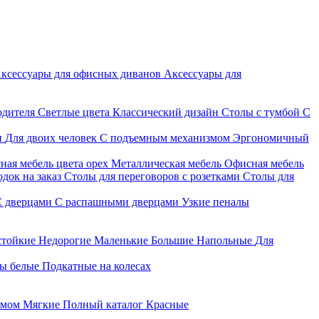
ксессуары для офисных диванов
Аксессуары для
одителя
Светлые цвета
Классический дизайн
Столы с тумбой
С
и
Для двоих человек
С подъемным механизмом
Эргономичный
ная мебель цвета орех
Металлическая мебель
Офисная мебель
док на заказ
Столы для переговоров с розетками
Столы для
С дверцами
С распашными дверцами
Узкие пеналы
стойкие
Недорогие
Маленькие
Большие
Напольные
Для
ы белые
Подкатные на колесах
змом
Мягкие
Полный каталог
Красные