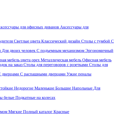
ксессуары для офисных диванов
Аксессуары для
одителя
Светлые цвета
Классический дизайн
Столы с тумбой
С
и
Для двоих человек
С подъемным механизмом
Эргономичный
ная мебель цвета орех
Металлическая мебель
Офисная мебель
док на заказ
Столы для переговоров с розетками
Столы для
С дверцами
С распашными дверцами
Узкие пеналы
стойкие
Недорогие
Маленькие
Большие
Напольные
Для
ы белые
Подкатные на колесах
змом
Мягкие
Полный каталог
Красные