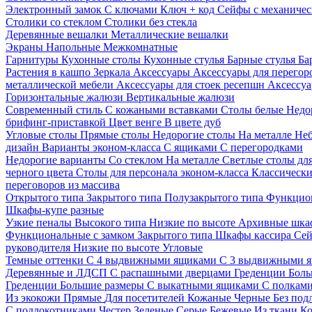
Электронный замок
С ключами
Ключ + код
Сейфы с механичес
Столики со стеклом
Столики без стекла
Деревянные вешалки
Металлические вешалки
Экраны
Напольные
Межкомнатные
Гарнитуры
Кухонные столы
Кухонные стулья
Барные стулья
Ба
Растения в кашпо
Зеркала
Аксессуары
Аксессуары для перего
металлической мебели
Аксессуары для стоек ресепшн
Аксессуа
Горизонтальные жалюзи
Вертикальные жалюзи
Современный стиль
С кожаными вставками
Столы белые
Недо
брифинг-приставкой
Цвет венге
В цвете дуб
Угловые столы
Прямые столы
Недорогие столы
На металле
Неб
дизайн
Варианты эконом-класса
С ящиками
С перегородками
Недорогие варианты
Со стеклом
На металле
Светлые столы дл
черного цвета
Столы для персонала эконом-класса
Классически
переговоров из массива
Открытого типа
Закрытого типа
Полузакрытого типа
Функцион
Шкафы-купе разные
Узкие пеналы
Высокого типа
Низкие по высоте
Архивные шка
Функциональные с замком
Закрытого типа
Шкафы кассира
Се
руководителя
Низкие по высоте
Угловые
Темные оттенки
С 4 выдвижными ящиками
С 3 выдвижными 
Деревянные и ЛДСП
С распашными дверцами
Греденции
Боль
Греденции
Большие размеры
С выкатными ящиками
С полкам
Из экокожи
Прямые
Для посетителей
Кожаные
Черные
Без под
С подлокотниками
Честер
Зеленые
Серые
Бежевые
Из ткани
Ко