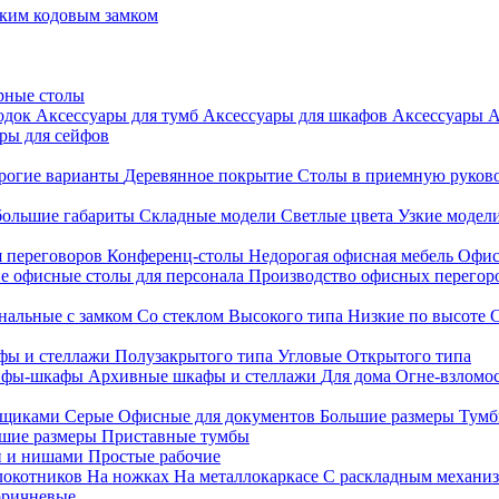
ким кодовым замком
рные столы
родок
Аксессуары для тумб
Аксессуары для шкафов
Аксессуары
А
ры для сейфов
рогие варианты
Деревянное покрытие
Столы в приемную руков
ольшие габариты
Складные модели
Светлые цвета
Узкие модел
я переговоров
Конференц-столы
Недорогая офисная мебель
Офис
е офисные столы для персонала
Производство офисных перегоро
альные с замком
Со стеклом
Высокого типа
Низкие по высоте
фы и стеллажи
Полузакрытого типа
Угловые
Открытого типа
йфы-шкафы
Архивные шкафы и стеллажи
Для дома
Огне-взломо
ящиками
Серые
Офисные для документов
Большие размеры
Тумб
шие размеры
Приставные тумбы
и и нишами
Простые рабочие
локотников
На ножках
На металлокаркасе
С раскладным механи
ричневые