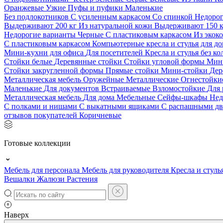
Оранжевые
Узкие
Пуфы и пуфики
Маленькие
Без подлокотников
С усиленным каркасом
Со спинкой
Недоро
Выдерживают 200 кг
Из натуральной кожи
Выдерживают 150 
Недорогие варианты
Черные
С пластиковым каркасом
Из экок
С пластиковым каркасом
Компьютерные кресла и стулья для до
Мини-кухни для офиса
Для посетителей
Кресла и стулья без к
Стойки белые
Деревянные стойки
Стойки угловой формы
Мин
Стойки закругленной формы
Прямые стойки
Мини-стойки
Дер
Металлическая мебель
Оружейные
Металлические
Огнестойк
Маленькие
Для документов
Встраиваемые
Взломостойкие
Для 
Металлическая мебель
Для дома
Мебельные
Сейфы-шкафы
Нед
С полками и нишами
С выкатными ящиками
С распашными д
отзывов покупателей
Коричневые
Готовые коллекции
Мебель для персонала
Мебель для руководителя
Кресла и стуль
Вешалки
Жалюзи
Растения
Наверх