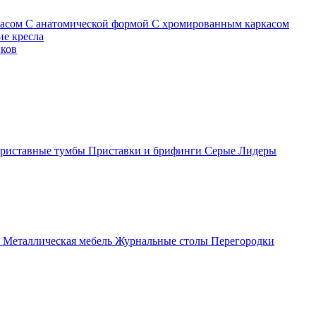
касом
С анатомической формой
С хромированным каркасом
е кресла
иков
риставные тумбы
Приставки и брифинги
Серые
Лидеры
ы
Металлическая мебель
Журнальные столы
Перегородки