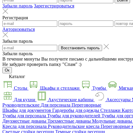
Войти
Забыли пароль
Зарегистрироваться
Регистрация
Авторизоваться
Забыли пароль
Восстановить пароль
Забыли пароль
В течение минуты Вы получите письмо с дальнейшими инстру
Не забудьте проверить папку "Спам" :)
Ок
Каталог
Столы
Шкафы и стеллажи
Тумбы
Мягкая
Для кухни
Акустические кабины
Аксессуары
Руководительские
Для персонала
Переговорные
Шкафы для документов
Гардеробы для одежды
Стеллажи
Карт
Тумбы для персонала
Тумбы для руководителей
Тумбы для орг
Двухместные диваны
Трехместные диваны
Модульные диван
Кресла для персонала
Руководительские кресла
Переговорные 
Светлые стойки ресепшн
Темные стойки ресепшн