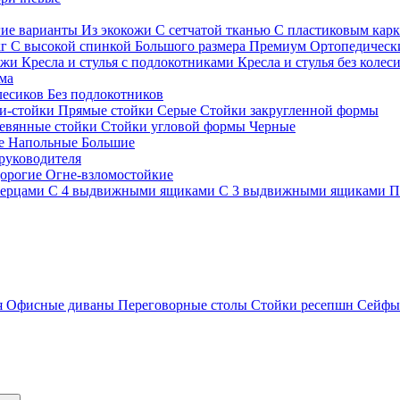
гие варианты
Из экокожи
С сетчатой тканью
С пластиковым кар
кг
С высокой спинкой
Большого размера
Премиум
Ортопедически
ожи
Кресла и стулья с подлокотниками
Кресла и стулья без колес
ма
олесиков
Без подлокотников
и-стойки
Прямые стойки
Серые
Стойки закругленной формы
евянные стойки
Стойки угловой формы
Черные
ие
Напольные
Большие
руководителя
орогие
Огне-взломостойкие
верцами
С 4 выдвижными ящиками
С 3 выдвижными ящиками
П
я
Офисные диваны
Переговорные столы
Стойки ресепшн
Сейф