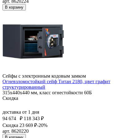
арт. 8620224
В корзину
Сейфы с электронным кодовым замком
Огневзломостойкий сейф Титан 2180, цвет графит
структурированный
315x440x440 мм, класс огнестойкости 60Б
Скидка
доставка
от 1 дня
94 674
₽
118 343 ₽
Скидка 23 669 ₽
-20%
арт. 8620220
В корзину