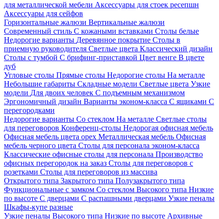
для металлической мебели
Аксессуары для стоек ресепшн
Аксессуары для сейфов
Горизонтальные жалюзи
Вертикальные жалюзи
Современный стиль
С кожаными вставками
Столы белые
Недорогие варианты
Деревянное покрытие
Столы в
приемную руководителя
Светлые цвета
Классический дизайн
Столы с тумбой
С брифинг-приставкой
Цвет венге
В цвете
дуб
Угловые столы
Прямые столы
Недорогие столы
На металле
Небольшие габариты
Складные модели
Светлые цвета
Узкие
модели
Для двоих человек
С подъемным механизмом
Эргономичный дизайн
Варианты эконом-класса
С ящиками
С
перегородками
Недорогие варианты
Со стеклом
На металле
Светлые столы
для переговоров
Конференц-столы
Недорогая офисная мебель
Офисная мебель цвета орех
Металлическая мебель
Офисная
мебель черного цвета
Столы для персонала эконом-класса
Классические офисные столы для персонала
Производство
офисных перегородок на заказ
Столы для переговоров с
розетками
Столы для переговоров из массива
Открытого типа
Закрытого типа
Полузакрытого типа
Функциональные с замком
Со стеклом
Высокого типа
Низкие
по высоте
С дверцами
С распашными дверцами
Узкие пеналы
Шкафы-купе разные
Узкие пеналы
Высокого типа
Низкие по высоте
Архивные