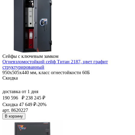
Сейфы с ключевым замком
Огневзломостойкий сейф Титан 2187, цвет графит
структурированный
950x505x440 мм, класс огнестойкости 60Б
Скидка
доставка
от 1 дня
190 596
₽
238 245 ₽
Скидка 47 649 ₽
-20%
арт. 8620227
В корзину