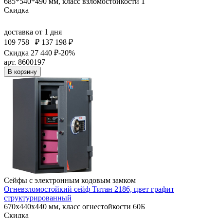
685*540*490 мм, класс взломостойкости 1
Скидка
доставка
от 1 дня
109 758
₽
137 198 ₽
Скидка 27 440 ₽
-20%
арт. 8600197
В корзину
Сейфы с электронным кодовым замком
Огневзломостойкий сейф Титан 2186, цвет графит
структурированный
670x440x440 мм, класс огнестойкости 60Б
Скидка