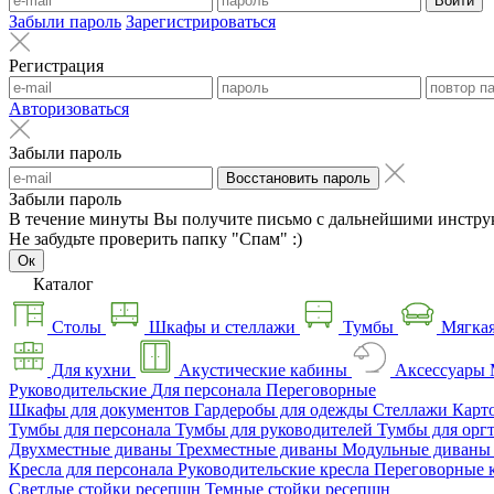
Войти
Забыли пароль
Зарегистрироваться
Регистрация
Авторизоваться
Забыли пароль
Восстановить пароль
Забыли пароль
В течение минуты Вы получите письмо с дальнейшими инстру
Не забудьте проверить папку "Спам" :)
Ок
Каталог
Столы
Шкафы и стеллажи
Тумбы
Мягкая
Для кухни
Акустические кабины
Аксессуары
Руководительские
Для персонала
Переговорные
Шкафы для документов
Гардеробы для одежды
Стеллажи
Карт
Тумбы для персонала
Тумбы для руководителей
Тумбы для орг
Двухместные диваны
Трехместные диваны
Модульные диван
Кресла для персонала
Руководительские кресла
Переговорные 
Светлые стойки ресепшн
Темные стойки ресепшн