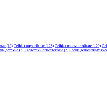
ые (18)
Сейфы оружейные (126)
Сейфы взломостойкие (129)
Се
фы детские (3)
Картотеки огнестойкие (2)
Блоки депозитных ячее