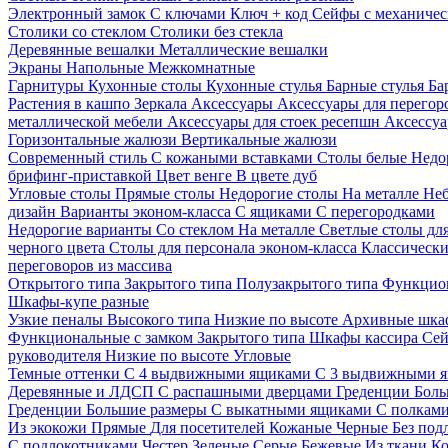
Электронный замок
С ключами
Ключ + код
Сейфы с механичес
Столики со стеклом
Столики без стекла
Деревянные вешалки
Металлические вешалки
Экраны
Напольные
Межкомнатные
Гарнитуры
Кухонные столы
Кухонные стулья
Барные стулья
Ба
Растения в кашпо
Зеркала
Аксессуары
Аксессуары для перего
металлической мебели
Аксессуары для стоек ресепшн
Аксессуа
Горизонтальные жалюзи
Вертикальные жалюзи
Современный стиль
С кожаными вставками
Столы белые
Недо
брифинг-приставкой
Цвет венге
В цвете дуб
Угловые столы
Прямые столы
Недорогие столы
На металле
Неб
дизайн
Варианты эконом-класса
С ящиками
С перегородками
Недорогие варианты
Со стеклом
На металле
Светлые столы дл
черного цвета
Столы для персонала эконом-класса
Классически
переговоров из массива
Открытого типа
Закрытого типа
Полузакрытого типа
Функцион
Шкафы-купе разные
Узкие пеналы
Высокого типа
Низкие по высоте
Архивные шка
Функциональные с замком
Закрытого типа
Шкафы кассира
Се
руководителя
Низкие по высоте
Угловые
Темные оттенки
С 4 выдвижными ящиками
С 3 выдвижными 
Деревянные и ЛДСП
С распашными дверцами
Греденции
Боль
Греденции
Большие размеры
С выкатными ящиками
С полкам
Из экокожи
Прямые
Для посетителей
Кожаные
Черные
Без под
С подлокотниками
Честер
Зеленые
Серые
Бежевые
Из ткани
Ко