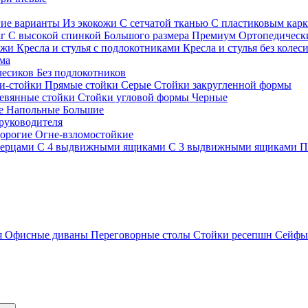
гие варианты
Из экокожи
С сетчатой тканью
С пластиковым кар
кг
С высокой спинкой
Большого размера
Премиум
Ортопедически
ожи
Кресла и стулья с подлокотниками
Кресла и стулья без колес
ма
олесиков
Без подлокотников
и-стойки
Прямые стойки
Серые
Стойки закругленной формы
евянные стойки
Стойки угловой формы
Черные
ие
Напольные
Большие
руководителя
орогие
Огне-взломостойкие
верцами
С 4 выдвижными ящиками
С 3 выдвижными ящиками
П
я
Офисные диваны
Переговорные столы
Стойки ресепшн
Сейф