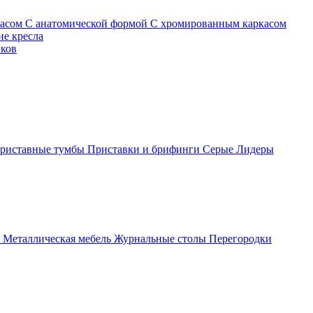
касом
С анатомической формой
С хромированным каркасом
е кресла
иков
риставные тумбы
Приставки и брифинги
Серые
Лидеры
ы
Металлическая мебель
Журнальные столы
Перегородки