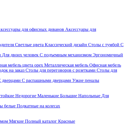
ксессуары для офисных диванов
Аксессуары для
одителя
Светлые цвета
Классический дизайн
Столы с тумбой
С
и
Для двоих человек
С подъемным механизмом
Эргономичный
ная мебель цвета орех
Металлическая мебель
Офисная мебель
док на заказ
Столы для переговоров с розетками
Столы для
С дверцами
С распашными дверцами
Узкие пеналы
стойкие
Недорогие
Маленькие
Большие
Напольные
Для
ы белые
Подкатные на колесах
змом
Мягкие
Полный каталог
Красные