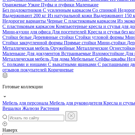
Оранжевые
Узкие
Пуфы и пуфики
Маленькие
Без подлокотников
С усиленным каркасом
Со спинкой
Недоро
Выдерживают 200 кг
Из натуральной кожи
Выдерживают 150 
Недорогие варианты
Черные
С пластиковым каркасом
Из экок
С пластиковым каркасом
Компьютерные кресла и стулья для до
Мини-кухни для офиса
Для посетителей
Кресла и стулья без к
Стойки белые
Деревянные стойки
Стойки угловой формы
Мин
Стойки закругленной формы
Прямые стойки
Мини-стойки
Дер
Металлическая мебель
Оружейные
Металлические
Огнестойк
Маленькие
Для документов
Встраиваемые
Взломостойкие
Для 
Металлическая мебель
Для дома
Мебельные
Сейфы-шкафы
Нед
С полками и нишами
С выкатными ящиками
С распашными д
отзывов покупателей
Коричневые
Готовые коллекции
Мебель для персонала
Мебель для руководителя
Кресла и стуль
Вешалки
Жалюзи
Растения
Наверх