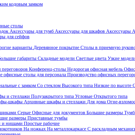
ким кодовым замком
рные столы
родок
Аксессуары для тумб
Аксессуары для шкафов
Аксессуары
А
ры для сейфов
рогие варианты
Деревянное покрытие
Столы в приемную руков
ольшие габариты
Складные модели
Светлые цвета
Узкие модел
я переговоров
Конференц-столы
Недорогая офисная мебель
Офис
е офисные столы для персонала
Производство офисных перегоро
альные с замком
Со стеклом
Высокого типа
Низкие по высоте
фы и стеллажи
Полузакрытого типа
Угловые
Открытого типа
йфы-шкафы
Архивные шкафы и стеллажи
Для дома
Огне-взломо
ящиками
Серые
Офисные для документов
Большие размеры
Тумб
шие размеры
Приставные тумбы
и и нишами
Простые рабочие
локотников
На ножках
На металлокаркасе
С раскладным механи
ричневые