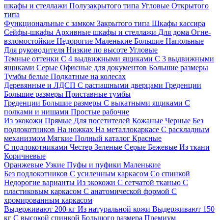
шкафы и стеллажи
Полузакрытого типа
Угловые
Открытого
типа
Функциональные с замком
Закрытого типа
Шкафы кассира
Сейфы-шкафы
Архивные шкафы и стеллажи
Для дома
Огне-
взломостойкие
Недорогие
Маленькие
Большие
Напольные
Для руководителя
Низкие по высоте
Угловые
Темные оттенки
С 4 выдвижными ящиками
С 3 выдвижными
ящиками
Серые
Офисные для документов
Большие размеры
Тумбы белые
Подкатные на колесах
Деревянные и ЛДСП
С распашными дверцами
Греденции
Большие размеры
Приставные тумбы
Греденции
Большие размеры
С выкатными ящиками
С
полками и нишами
Простые рабочие
Из экокожи
Прямые
Для посетителей
Кожаные
Черные
Без
подлокотников
На ножках
На металлокаркасе
С раскладным
механизмом
Мягкие
Полный каталог
Красные
С подлокотниками
Честер
Зеленые
Серые
Бежевые
Из ткани
Коричневые
Оранжевые
Узкие
Пуфы и пуфики
Маленькие
Без подлокотников
С усиленным каркасом
Со спинкой
Недорогие варианты
Из экокожи
С сетчатой тканью
С
пластиковым каркасом
С анатомической формой
С
хромированным каркасом
Выдерживают 200 кг
Из натуральной кожи
Выдерживают 150
кг
С высокой спинкой
Большого размера
Премиум