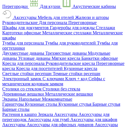
Перегородки
Для кухни
Акустические кабины
Аксессуары
Мебель для отелей
Жалюзи и шторы
Руководительские
Для персонала
Переговорные
Шкафы для документов
Гардеробы для одежды
Стеллажи
Картотеки офисные
Металлические стеллажи
Металлические
шкафы
Тумбы для персонала
Тумбы для руководителей
Тумбы для
оргтехники
Двухместные диваны
Трехместные диваны
Модульные
диваны
Угловые диваны
Мягкие кресла
Банкетки офисные
Кресла для персонала
Руководительские кресла
Переговорные
кресла
Кресла для посетителей
Кухонные кресла
Светлые стойки ресепшн
Темные стойки ресепшн
Электронный замок
С ключами
Ключ + код
Сейфы с
механическим кодовым замком
Столики со стеклом
Столики без стекла
Деревянные вешалки
Металлические вешалки
Экраны
Напольные
Межкомнатные
Гарнитуры
Кухонные столы
Кухонные стулья
Барные стулья
Барные столы
Растения в кашпо
Зеркала
Аксессуары
Аксессуары для
перегородок
Аксессуары для тумб
Аксессуары для шкафов
Аксессуары
Аксессуары для офисных диванов
Аксессуары