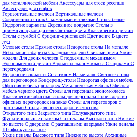
для металлической мебели
Аксессуары для стоек ресепшн
Аксессуары для сейфов
Горизонтальные жалюзи
Вертикальные жалюзи
Современный стиль
С кожаными вставками
Столы белые
Недорогие варианты
Деревянное покрытие
Столы в
приемную руководителя
Светлые цвета
Классический дизайн
Столы с тумбой
С брифинг-приставкой
Цвет венге
В цвете
дуб
Угловые столы
Прямые столы
Недорогие столы
На металле
Небольшие габариты
Складные модели
Светлые цвета
Узкие
модели
Для двоих человек
С подъемным механизмом
Эргономичный дизайн
Варианты эконом-класса
С ящиками
С
перегородками
Недорогие варианты
Со стеклом
На металле
Светлые столы
для переговоров
Конференц-столы
Недорогая офисная мебель
Офисная мебель цвета орех
Металлическая мебель
Офисная
мебель черного цвета
Столы для персонала эконом-класса
Классические офисные столы для персонала
Производство
офисных перегородок на заказ
Столы для переговоров с
розетками
Столы для переговоров из массива
Открытого типа
Закрытого типа
Полузакрытого типа
Функциональные с замком
Со стеклом
Высокого типа
Низкие
по высоте
С дверцами
С распашными дверцами
Узкие пеналы
Шкафы-купе разные
Узкие пеналы
Высокого типа
Низкие по высоте
Архивные