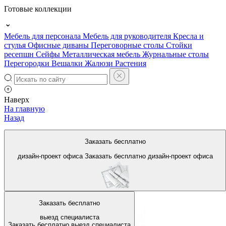
Готовые коллекции
Мебель для персонала
Мебель для руководителя
Кресла и
стулья
Офисные диваны
Переговорные столы
Стойки
ресепшн
Сейфы
Металлическая мебель
Журнальные столы
Перегородки
Вешалки
Жалюзи
Растения
Наверх
На главную
Назад
Офисные перегородки с
Заказать бесплатно
жалюзи
дизайн-проект офиса
Заказать бесплатно
дизайн-проект офиса
Заказать бесплатно
выезд специалиста
Заказать бесплатно
выезд специалиста