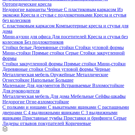
Ортопедические кресла
Недорогие варианты
Черные
С пластиковым каркасом
Из
экокожи
Кресла и стулья с подлокотниками
Кресла и стулья
без колесиков
С пластиковым каркасом
Компьютерные кресла и стулья для
дома
Мини-кухни для офиса
Для посетителей
Кресла и стулья без
колесиков
Без подлокотников
Стойки белые
Деревянные стойки
Стойки угловой формы
Мини-стойки
Прямые стойки
Серые
Стойки закругленной
формы
Стойки закругленной формы
Прямые стойки
Мини-стойки
Деревянные стойки
Стойки угловой формы
Черные
Металлическая мебель
Оружейные
Металлические
Огнестойкие
Напольные
Большие
Маленькие
Для документов
Встраиваемые
Взломостойкие
Для руководителя
Металлическая мебель
Для дома
Мебельные
Сейфы-шкафы
Недорогие
Огне-взломостойкие
С полками и нишами
С выкатными ящиками
С распашными
дверцами
С 4 выдвижными ящиками
С 3 выдвижными
ящиками
Приставные тумбы
Приставки и брифинги
Серые
Лидеры отзывов покупателей
Коричневые