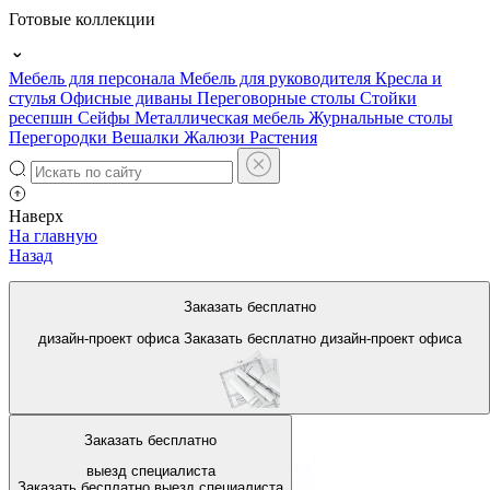
Готовые коллекции
Мебель для персонала
Мебель для руководителя
Кресла и
стулья
Офисные диваны
Переговорные столы
Стойки
ресепшн
Сейфы
Металлическая мебель
Журнальные столы
Перегородки
Вешалки
Жалюзи
Растения
Наверх
На главную
Назад
Раздвижные офисные
Заказать бесплатно
перегородки
дизайн-проект офиса
Заказать бесплатно
дизайн-проект офиса
Заказать бесплатно
выезд специалиста
Заказать бесплатно
выезд специалиста