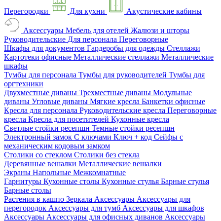
Перегородки
Для кухни
Акустические кабины
Аксессуары
Мебель для отелей
Жалюзи и шторы
Руководительские
Для персонала
Переговорные
Шкафы для документов
Гардеробы для одежды
Стеллажи
Картотеки офисные
Металлические стеллажи
Металлические
шкафы
Тумбы для персонала
Тумбы для руководителей
Тумбы для
оргтехники
Двухместные диваны
Трехместные диваны
Модульные
диваны
Угловые диваны
Мягкие кресла
Банкетки офисные
Кресла для персонала
Руководительские кресла
Переговорные
кресла
Кресла для посетителей
Кухонные кресла
Светлые стойки ресепшн
Темные стойки ресепшн
Электронный замок
С ключами
Ключ + код
Сейфы с
механическим кодовым замком
Столики со стеклом
Столики без стекла
Деревянные вешалки
Металлические вешалки
Экраны
Напольные
Межкомнатные
Гарнитуры
Кухонные столы
Кухонные стулья
Барные стулья
Барные столы
Растения в кашпо
Зеркала
Аксессуары
Аксессуары для
перегородок
Аксессуары для тумб
Аксессуары для шкафов
Аксессуары
Аксессуары для офисных диванов
Аксессуары