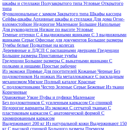
шкафы и стеллажи
Полузакрытого типа
Угловые
Открытого
типа
Функциональные с замком
Закрытого типа
Шкафы кассира
Сейфы-шкафы
Архивные шкафы и стеллажи
Для дома
Огне-
взломостойкие
Недорогие
Маленькие
Большие
Напольные
Для руководителя
Низкие по высоте
Угловые
Темные оттенки
С 4 выдвижными ящиками
С 3 выдвижными
ящиками
Серые
Офисные для документов
Большие размеры
Тумбы белые
Подкатные на колесах
Деревянные и ЛДСП
С распашными дверцами
Греденции
Большие размеры
Приставные тумбы
Греденции
Большие размеры
С выкатными ящиками
С
полками и нишами
Простые рабочие
Из экокожи
Прямые
Для посетителей
Кожаные
Черные
Без
подлокотников
На ножках
На металлокаркасе
С раскладным
механизмом
Мягкие
Полный каталог
Красные
С подлокотниками
Честер
Зеленые
Серые
Бежевые
Из ткани
Коричневые
Оранжевые
Узкие
Пуфы и пуфики
Маленькие
Без подлокотников
С усиленным каркасом
Со спинкой
Недорогие варианты
Из экокожи
С сетчатой тканью
С
пластиковым каркасом
С анатомической формой
С
хромированным каркасом
Выдерживают 200 кг
Из натуральной кожи
Выдерживают 150
кг
С высокой спинкой
Большого размера
Премиум