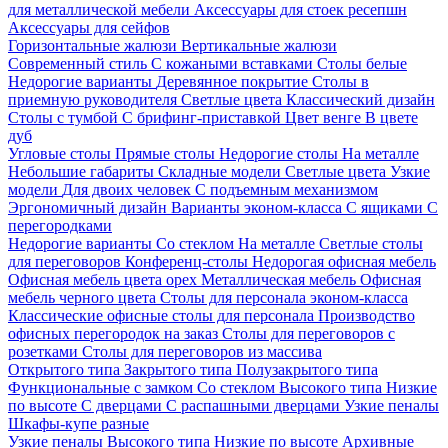
для металлической мебели
Аксессуары для стоек ресепшн
Аксессуары для сейфов
Горизонтальные жалюзи
Вертикальные жалюзи
Современный стиль
С кожаными вставками
Столы белые
Недорогие варианты
Деревянное покрытие
Столы в
приемную руководителя
Светлые цвета
Классический дизайн
Столы с тумбой
С брифинг-приставкой
Цвет венге
В цвете
дуб
Угловые столы
Прямые столы
Недорогие столы
На металле
Небольшие габариты
Складные модели
Светлые цвета
Узкие
модели
Для двоих человек
С подъемным механизмом
Эргономичный дизайн
Варианты эконом-класса
С ящиками
С
перегородками
Недорогие варианты
Со стеклом
На металле
Светлые столы
для переговоров
Конференц-столы
Недорогая офисная мебель
Офисная мебель цвета орех
Металлическая мебель
Офисная
мебель черного цвета
Столы для персонала эконом-класса
Классические офисные столы для персонала
Производство
офисных перегородок на заказ
Столы для переговоров с
розетками
Столы для переговоров из массива
Открытого типа
Закрытого типа
Полузакрытого типа
Функциональные с замком
Со стеклом
Высокого типа
Низкие
по высоте
С дверцами
С распашными дверцами
Узкие пеналы
Шкафы-купе разные
Узкие пеналы
Высокого типа
Низкие по высоте
Архивные