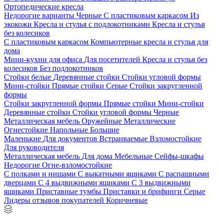
Ортопедические кресла
Недорогие варианты
Черные
С пластиковым каркасом
Из
экокожи
Кресла и стулья с подлокотниками
Кресла и стулья
без колесиков
С пластиковым каркасом
Компьютерные кресла и стулья для
дома
Мини-кухни для офиса
Для посетителей
Кресла и стулья без
колесиков
Без подлокотников
Стойки белые
Деревянные стойки
Стойки угловой формы
Мини-стойки
Прямые стойки
Серые
Стойки закругленной
формы
Стойки закругленной формы
Прямые стойки
Мини-стойки
Деревянные стойки
Стойки угловой формы
Черные
Металлическая мебель
Оружейные
Металлические
Огнестойкие
Напольные
Большие
Маленькие
Для документов
Встраиваемые
Взломостойкие
Для руководителя
Металлическая мебель
Для дома
Мебельные
Сейфы-шкафы
Недорогие
Огне-взломостойкие
С полками и нишами
С выкатными ящиками
С распашными
дверцами
С 4 выдвижными ящиками
С 3 выдвижными
ящиками
Приставные тумбы
Приставки и брифинги
Серые
Лидеры отзывов покупателей
Коричневые