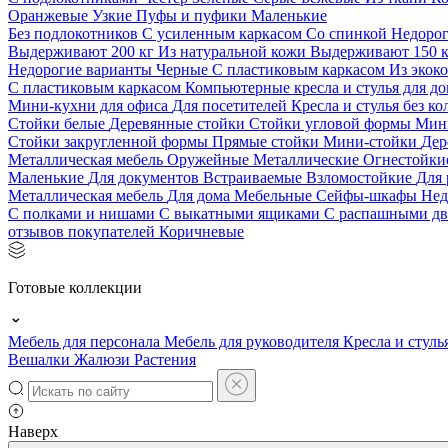
Оранжевые
Узкие
Пуфы и пуфики
Маленькие
Без подлокотников
С усиленным каркасом
Со спинкой
Недоро
Выдерживают 200 кг
Из натуральной кожи
Выдерживают 150 
Недорогие варианты
Черные
С пластиковым каркасом
Из экок
С пластиковым каркасом
Компьютерные кресла и стулья для до
Мини-кухни для офиса
Для посетителей
Кресла и стулья без к
Стойки белые
Деревянные стойки
Стойки угловой формы
Мин
Стойки закругленной формы
Прямые стойки
Мини-стойки
Дер
Металлическая мебель
Оружейные
Металлические
Огнестойк
Маленькие
Для документов
Встраиваемые
Взломостойкие
Для 
Металлическая мебель
Для дома
Мебельные
Сейфы-шкафы
Нед
С полками и нишами
С выкатными ящиками
С распашными д
отзывов покупателей
Коричневые
Готовые коллекции
Мебель для персонала
Мебель для руководителя
Кресла и стуль
Вешалки
Жалюзи
Растения
Наверх