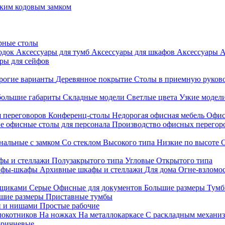
ким кодовым замком
рные столы
родок
Аксессуары для тумб
Аксессуары для шкафов
Аксессуары
А
ры для сейфов
рогие варианты
Деревянное покрытие
Столы в приемную руков
ольшие габариты
Складные модели
Светлые цвета
Узкие модел
я переговоров
Конференц-столы
Недорогая офисная мебель
Офис
е офисные столы для персонала
Производство офисных перегоро
альные с замком
Со стеклом
Высокого типа
Низкие по высоте
фы и стеллажи
Полузакрытого типа
Угловые
Открытого типа
йфы-шкафы
Архивные шкафы и стеллажи
Для дома
Огне-взломо
ящиками
Серые
Офисные для документов
Большие размеры
Тумб
шие размеры
Приставные тумбы
и и нишами
Простые рабочие
локотников
На ножках
На металлокаркасе
С раскладным механи
ричневые