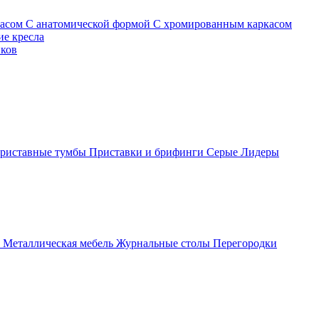
касом
С анатомической формой
С хромированным каркасом
е кресла
иков
риставные тумбы
Приставки и брифинги
Серые
Лидеры
ы
Металлическая мебель
Журнальные столы
Перегородки