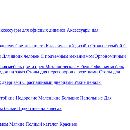
ксессуары для офисных диванов
Аксессуары для
одителя
Светлые цвета
Классический дизайн
Столы с тумбой
С
и
Для двоих человек
С подъемным механизмом
Эргономичный
ная мебель цвета орех
Металлическая мебель
Офисная мебель
док на заказ
Столы для переговоров с розетками
Столы для
С дверцами
С распашными дверцами
Узкие пеналы
стойкие
Недорогие
Маленькие
Большие
Напольные
Для
ы белые
Подкатные на колесах
змом
Мягкие
Полный каталог
Красные