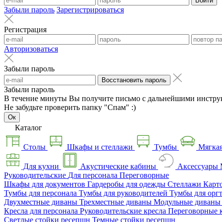
Войти
Забыли пароль
Зарегистрироваться
Регистрация
Авторизоваться
Забыли пароль
Восстановить пароль
Забыли пароль
В течение минуты Вы получите письмо с дальнейшими инстру
Не забудьте проверить папку "Спам" :)
Ок
Каталог
Столы
Шкафы и стеллажи
Тумбы
Мягкая
Для кухни
Акустические кабины
Аксессуары
Руководительские
Для персонала
Переговорные
Шкафы для документов
Гардеробы для одежды
Стеллажи
Карт
Тумбы для персонала
Тумбы для руководителей
Тумбы для орг
Двухместные диваны
Трехместные диваны
Модульные диван
Кресла для персонала
Руководительские кресла
Переговорные 
Светлые стойки ресепшн
Темные стойки ресепшн