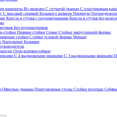
гие варианты
Из экокожи
С сетчатой тканью
С пластиковым кар
кг
С высокой спинкой
Большого размера
Премиум
Ортопедически
ожи
Кресла и стулья с подлокотниками
Кресла и стулья без колес
ма
олесиков
Без подлокотников
и-стойки
Прямые стойки
Серые
Стойки закругленной формы
евянные стойки
Стойки угловой формы
Черные
ие
Напольные
Большие
руководителя
орогие
Огне-взломостойкие
верцами
С 4 выдвижными ящиками
С 3 выдвижными ящиками
П
я
Офисные диваны
Переговорные столы
Стойки ресепшн
Сейф