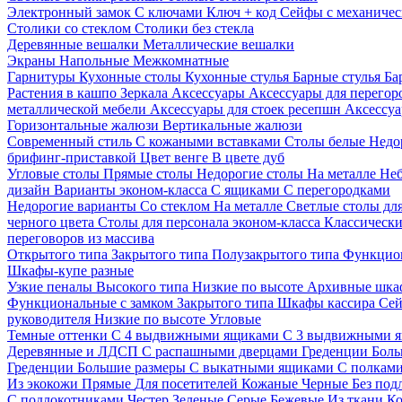
Электронный замок
С ключами
Ключ + код
Сейфы с механичес
Столики со стеклом
Столики без стекла
Деревянные вешалки
Металлические вешалки
Экраны
Напольные
Межкомнатные
Гарнитуры
Кухонные столы
Кухонные стулья
Барные стулья
Ба
Растения в кашпо
Зеркала
Аксессуары
Аксессуары для перего
металлической мебели
Аксессуары для стоек ресепшн
Аксессуа
Горизонтальные жалюзи
Вертикальные жалюзи
Современный стиль
С кожаными вставками
Столы белые
Недо
брифинг-приставкой
Цвет венге
В цвете дуб
Угловые столы
Прямые столы
Недорогие столы
На металле
Неб
дизайн
Варианты эконом-класса
С ящиками
С перегородками
Недорогие варианты
Со стеклом
На металле
Светлые столы дл
черного цвета
Столы для персонала эконом-класса
Классически
переговоров из массива
Открытого типа
Закрытого типа
Полузакрытого типа
Функцион
Шкафы-купе разные
Узкие пеналы
Высокого типа
Низкие по высоте
Архивные шка
Функциональные с замком
Закрытого типа
Шкафы кассира
Се
руководителя
Низкие по высоте
Угловые
Темные оттенки
С 4 выдвижными ящиками
С 3 выдвижными 
Деревянные и ЛДСП
С распашными дверцами
Греденции
Боль
Греденции
Большие размеры
С выкатными ящиками
С полкам
Из экокожи
Прямые
Для посетителей
Кожаные
Черные
Без под
С подлокотниками
Честер
Зеленые
Серые
Бежевые
Из ткани
Ко