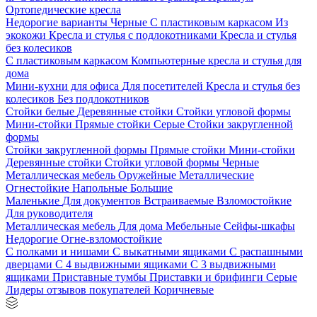
Ортопедические кресла
Недорогие варианты
Черные
С пластиковым каркасом
Из
экокожи
Кресла и стулья с подлокотниками
Кресла и стулья
без колесиков
С пластиковым каркасом
Компьютерные кресла и стулья для
дома
Мини-кухни для офиса
Для посетителей
Кресла и стулья без
колесиков
Без подлокотников
Стойки белые
Деревянные стойки
Стойки угловой формы
Мини-стойки
Прямые стойки
Серые
Стойки закругленной
формы
Стойки закругленной формы
Прямые стойки
Мини-стойки
Деревянные стойки
Стойки угловой формы
Черные
Металлическая мебель
Оружейные
Металлические
Огнестойкие
Напольные
Большие
Маленькие
Для документов
Встраиваемые
Взломостойкие
Для руководителя
Металлическая мебель
Для дома
Мебельные
Сейфы-шкафы
Недорогие
Огне-взломостойкие
С полками и нишами
С выкатными ящиками
С распашными
дверцами
С 4 выдвижными ящиками
С 3 выдвижными
ящиками
Приставные тумбы
Приставки и брифинги
Серые
Лидеры отзывов покупателей
Коричневые