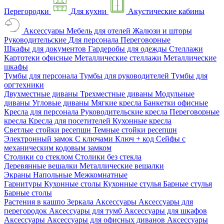
Перегородки
Для кухни
Акустические кабины
Аксессуары
Мебель для отелей
Жалюзи и шторы
Руководительские
Для персонала
Переговорные
Шкафы для документов
Гардеробы для одежды
Стеллажи
Картотеки офисные
Металлические стеллажи
Металлические
шкафы
Тумбы для персонала
Тумбы для руководителей
Тумбы для
оргтехники
Двухместные диваны
Трехместные диваны
Модульные
диваны
Угловые диваны
Мягкие кресла
Банкетки офисные
Кресла для персонала
Руководительские кресла
Переговорные
кресла
Кресла для посетителей
Кухонные кресла
Светлые стойки ресепшн
Темные стойки ресепшн
Электронный замок
С ключами
Ключ + код
Сейфы с
механическим кодовым замком
Столики со стеклом
Столики без стекла
Деревянные вешалки
Металлические вешалки
Экраны
Напольные
Межкомнатные
Гарнитуры
Кухонные столы
Кухонные стулья
Барные стулья
Барные столы
Растения в кашпо
Зеркала
Аксессуары
Аксессуары для
перегородок
Аксессуары для тумб
Аксессуары для шкафов
Аксессуары
Аксессуары для офисных диванов
Аксессуары