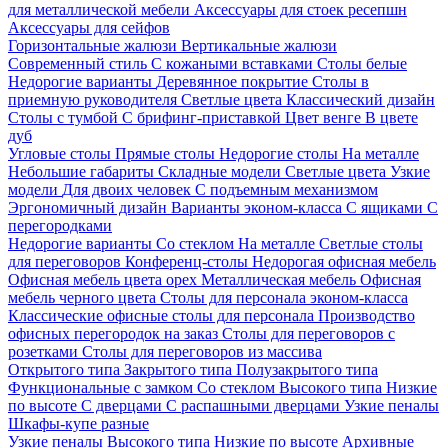
для металлической мебели
Аксессуары для стоек ресепшн
Аксессуары для сейфов
Горизонтальные жалюзи
Вертикальные жалюзи
Современный стиль
С кожаными вставками
Столы белые
Недорогие варианты
Деревянное покрытие
Столы в
приемную руководителя
Светлые цвета
Классический дизайн
Столы с тумбой
С брифинг-приставкой
Цвет венге
В цвете
дуб
Угловые столы
Прямые столы
Недорогие столы
На металле
Небольшие габариты
Складные модели
Светлые цвета
Узкие
модели
Для двоих человек
С подъемным механизмом
Эргономичный дизайн
Варианты эконом-класса
С ящиками
С
перегородками
Недорогие варианты
Со стеклом
На металле
Светлые столы
для переговоров
Конференц-столы
Недорогая офисная мебель
Офисная мебель цвета орех
Металлическая мебель
Офисная
мебель черного цвета
Столы для персонала эконом-класса
Классические офисные столы для персонала
Производство
офисных перегородок на заказ
Столы для переговоров с
розетками
Столы для переговоров из массива
Открытого типа
Закрытого типа
Полузакрытого типа
Функциональные с замком
Со стеклом
Высокого типа
Низкие
по высоте
С дверцами
С распашными дверцами
Узкие пеналы
Шкафы-купе разные
Узкие пеналы
Высокого типа
Низкие по высоте
Архивные