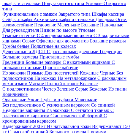
шкафы и стеллажи
Полузакрытого типа
Угловые
Открытого
типа
Функциональные с замком
Закрытого типа
Шкафы кассира
Сейфы-шкафы
Архивные шкафы и стеллажи
Для дома
Огне-
взломостойкие
Недорогие
Маленькие
Большие
Напольные
Для руководителя
Низкие по высоте
Угловые
Темные оттенки
С 4 выдвижными ящиками
С 3 выдвижными
ящиками
Серые
Офисные для документов
Большие размеры
Тумбы белые
Подкатные на колесах
Деревянные и ЛДСП
С распашными дверцами
Греденции
Большие размеры
Приставные тумбы
Греденции
Большие размеры
С выкатными ящиками
С
полками и нишами
Простые рабочие
Из экокожи
Прямые
Для посетителей
Кожаные
Черные
Без
подлокотников
На ножках
На металлокаркасе
С раскладным
механизмом
Мягкие
Полный каталог
Красные
С подлокотниками
Честер
Зеленые
Серые
Бежевые
Из ткани
Коричневые
Оранжевые
Узкие
Пуфы и пуфики
Маленькие
Без подлокотников
С усиленным каркасом
Со спинкой
Недорогие варианты
Из экокожи
С сетчатой тканью
С
пластиковым каркасом
С анатомической формой
С
хромированным каркасом
Выдерживают 200 кг
Из натуральной кожи
Выдерживают 150
кг
С высокой спинкой
Большого размера
Премиум