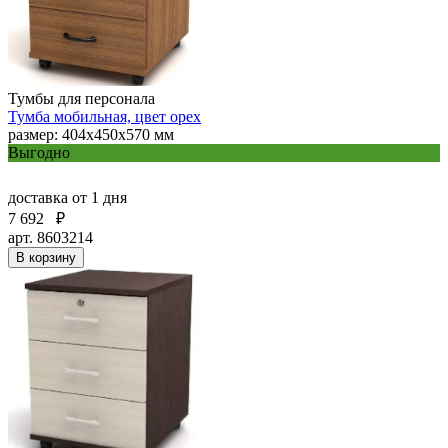
Тумбы для персонала
Тумба мобильная, цвет орех
размер: 404х450х570 мм
Выгодно
доставка
от 1 дня
7 692
₽
арт. 8603214
В корзину