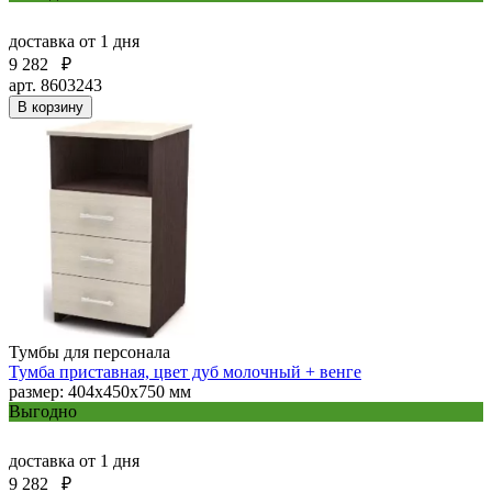
доставка
от 1 дня
9 282
₽
арт. 8603243
В корзину
Тумбы для персонала
Тумба приставная, цвет дуб молочный + венге
размер: 404х450х750 мм
Выгодно
доставка
от 1 дня
9 282
₽