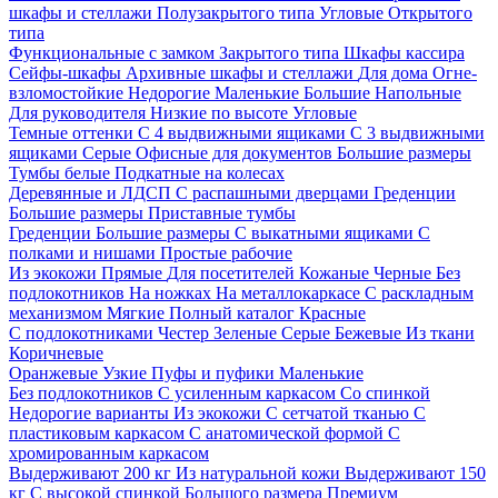
шкафы и стеллажи
Полузакрытого типа
Угловые
Открытого
типа
Функциональные с замком
Закрытого типа
Шкафы кассира
Сейфы-шкафы
Архивные шкафы и стеллажи
Для дома
Огне-
взломостойкие
Недорогие
Маленькие
Большие
Напольные
Для руководителя
Низкие по высоте
Угловые
Темные оттенки
С 4 выдвижными ящиками
С 3 выдвижными
ящиками
Серые
Офисные для документов
Большие размеры
Тумбы белые
Подкатные на колесах
Деревянные и ЛДСП
С распашными дверцами
Греденции
Большие размеры
Приставные тумбы
Греденции
Большие размеры
С выкатными ящиками
С
полками и нишами
Простые рабочие
Из экокожи
Прямые
Для посетителей
Кожаные
Черные
Без
подлокотников
На ножках
На металлокаркасе
С раскладным
механизмом
Мягкие
Полный каталог
Красные
С подлокотниками
Честер
Зеленые
Серые
Бежевые
Из ткани
Коричневые
Оранжевые
Узкие
Пуфы и пуфики
Маленькие
Без подлокотников
С усиленным каркасом
Со спинкой
Недорогие варианты
Из экокожи
С сетчатой тканью
С
пластиковым каркасом
С анатомической формой
С
хромированным каркасом
Выдерживают 200 кг
Из натуральной кожи
Выдерживают 150
кг
С высокой спинкой
Большого размера
Премиум