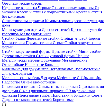
Ортопедические кресла
Недорогие варианты
Черные
С пластиковым каркасом
Из
экокожи
Кресла и стулья с подлокотниками
Кресла и стулья
без колесиков
С пластиковым каркасом
Компьютерные кресла и стулья для
дома
Мини-кухни для офиса
Для посетителей
Кресла и стулья без
колесиков
Без подлокотников
Стойки белые
Деревянные стойки
Стойки угловой формы
Мини-стойки
Прямые стойки
Серые
Стойки закругленной
формы
Стойки закругленной формы
Прямые стойки
Мини-стойки
Деревянные стойки
Стойки угловой формы
Черные
Металлическая мебель
Оружейные
Металлические
Огнестойкие
Напольные
Большие
Маленькие
Для документов
Встраиваемые
Взломостойкие
Для руководителя
Металлическая мебель
Для дома
Мебельные
Сейфы-шкафы
Недорогие
Огне-взломостойкие
С полками и нишами
С выкатными ящиками
С распашными
дверцами
С 4 выдвижными ящиками
С 3 выдвижными
ящиками
Приставные тумбы
Приставки и брифинги
Серые
Лидеры отзывов покупателей
Коричневые