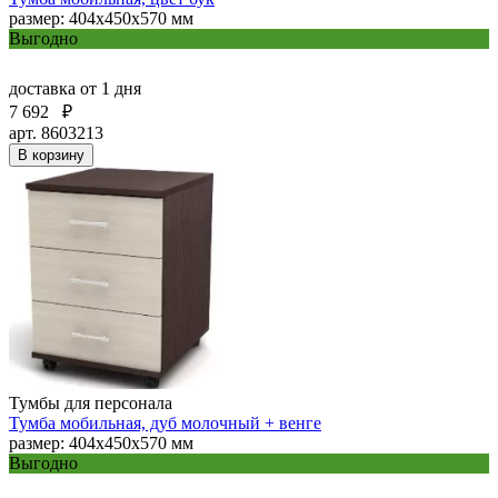
размер: 404х450х570 мм
Выгодно
доставка
от 1 дня
7 692
₽
арт. 8603213
В корзину
Тумбы для персонала
Тумба мобильная, дуб молочный + венге
размер: 404х450х570 мм
Выгодно