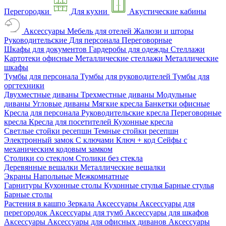
Перегородки
Для кухни
Акустические кабины
Аксессуары
Мебель для отелей
Жалюзи и шторы
Руководительские
Для персонала
Переговорные
Шкафы для документов
Гардеробы для одежды
Стеллажи
Картотеки офисные
Металлические стеллажи
Металлические
шкафы
Тумбы для персонала
Тумбы для руководителей
Тумбы для
оргтехники
Двухместные диваны
Трехместные диваны
Модульные
диваны
Угловые диваны
Мягкие кресла
Банкетки офисные
Кресла для персонала
Руководительские кресла
Переговорные
кресла
Кресла для посетителей
Кухонные кресла
Светлые стойки ресепшн
Темные стойки ресепшн
Электронный замок
С ключами
Ключ + код
Сейфы с
механическим кодовым замком
Столики со стеклом
Столики без стекла
Деревянные вешалки
Металлические вешалки
Экраны
Напольные
Межкомнатные
Гарнитуры
Кухонные столы
Кухонные стулья
Барные стулья
Барные столы
Растения в кашпо
Зеркала
Аксессуары
Аксессуары для
перегородок
Аксессуары для тумб
Аксессуары для шкафов
Аксессуары
Аксессуары для офисных диванов
Аксессуары