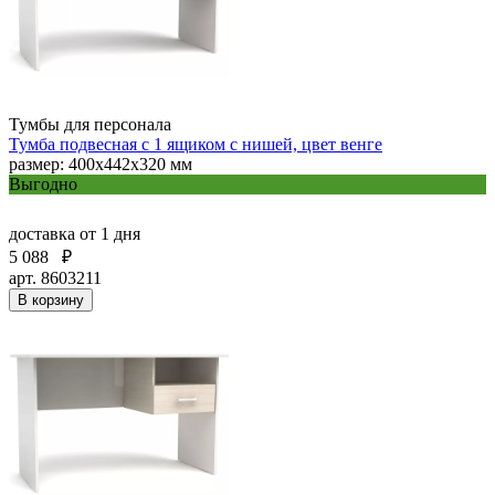
Тумбы для персонала
Тумба подвесная с 1 ящиком с нишей, цвет венге
размер: 400x442x320 мм
Выгодно
доставка
от 1 дня
5 088
₽
арт. 8603211
В корзину