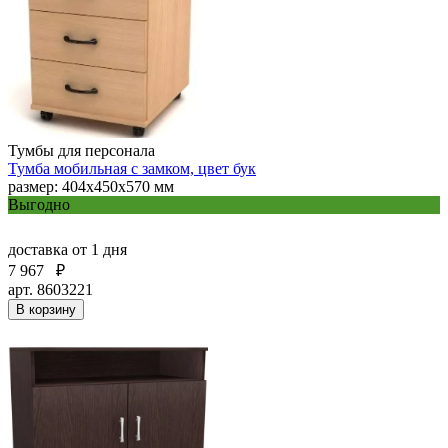
Тумбы для персонала
Тумба мобильная с замком, цвет бук
размер: 404х450х570 мм
Выгодно
доставка
от 1 дня
7 967
₽
арт. 8603221
В корзину