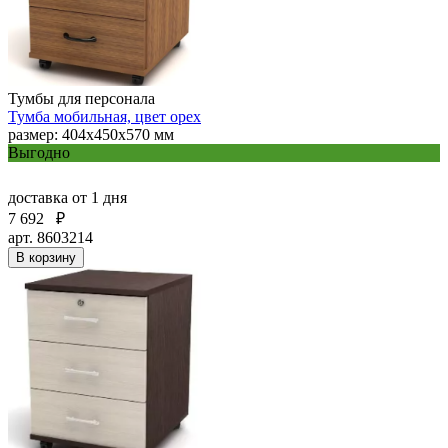
Тумбы для персонала
Тумба мобильная, цвет орех
размер: 404х450х570 мм
Выгодно
доставка
от 1 дня
7 692
₽
арт. 8603214
В корзину