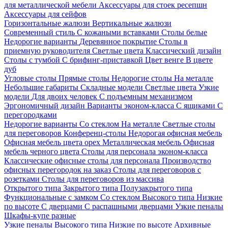
для металлической мебели
Аксессуары для стоек ресепшн
Аксессуары для сейфов
Горизонтальные жалюзи
Вертикальные жалюзи
Современный стиль
С кожаными вставками
Столы белые
Недорогие варианты
Деревянное покрытие
Столы в
приемную руководителя
Светлые цвета
Классический дизайн
Столы с тумбой
С брифинг-приставкой
Цвет венге
В цвете
дуб
Угловые столы
Прямые столы
Недорогие столы
На металле
Небольшие габариты
Складные модели
Светлые цвета
Узкие
модели
Для двоих человек
С подъемным механизмом
Эргономичный дизайн
Варианты эконом-класса
С ящиками
С
перегородками
Недорогие варианты
Со стеклом
На металле
Светлые столы
для переговоров
Конференц-столы
Недорогая офисная мебель
Офисная мебель цвета орех
Металлическая мебель
Офисная
мебель черного цвета
Столы для персонала эконом-класса
Классические офисные столы для персонала
Производство
офисных перегородок на заказ
Столы для переговоров с
розетками
Столы для переговоров из массива
Открытого типа
Закрытого типа
Полузакрытого типа
Функциональные с замком
Со стеклом
Высокого типа
Низкие
по высоте
С дверцами
С распашными дверцами
Узкие пеналы
Шкафы-купе разные
Узкие пеналы
Высокого типа
Низкие по высоте
Архивные