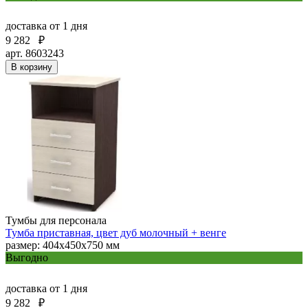
доставка
от 1 дня
9 282
₽
арт. 8603243
В корзину
Тумбы для персонала
Тумба приставная, цвет дуб молочный + венге
размер: 404х450х750 мм
Выгодно
доставка
от 1 дня
9 282
₽