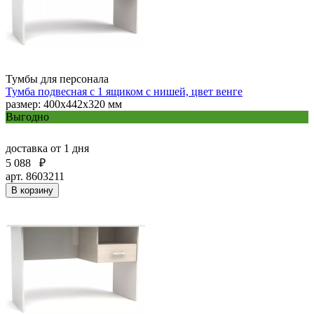
Тумбы для персонала
Тумба подвесная с 1 ящиком с нишей, цвет венге
размер: 400x442x320 мм
Выгодно
доставка
от 1 дня
5 088
₽
арт. 8603211
В корзину