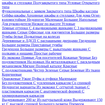
шкафы и стеллажи
Полузакрытого типа
Угловые
Открытого
типа
Функциональные с замком
Закрытого типа
Шкафы кассира
Сейфы-шкафы
Архивные шкафы и стеллажи
Для дома
Огне-
взломостойкие
Недорогие
Маленькие
Большие
Напольные
Для руководителя
Низкие по высоте
Угловые
Темные оттенки
С 4 выдвижными ящиками
С 3 выдвижными
ящиками
Серые
Офисные для документов
Большие размеры
Тумбы белые
Подкатные на колесах
Деревянные и ЛДСП
С распашными дверцами
Греденции
Большие размеры
Приставные тумбы
Греденции
Большие размеры
С выкатными ящиками
С
полками и нишами
Простые рабочие
Из экокожи
Прямые
Для посетителей
Кожаные
Черные
Без
подлокотников
На ножках
На металлокаркасе
С раскладным
механизмом
Мягкие
Полный каталог
Красные
С подлокотниками
Честер
Зеленые
Серые
Бежевые
Из ткани
Коричневые
Оранжевые
Узкие
Пуфы и пуфики
Маленькие
Без подлокотников
С усиленным каркасом
Со спинкой
Недорогие варианты
Из экокожи
С сетчатой тканью
С
пластиковым каркасом
С анатомической формой
С
хромированным каркасом
Выдерживают 200 кг
Из натуральной кожи
Выдерживают 150
кг
С высокой спинкой
Большого размера
Премиум