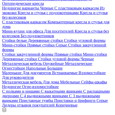
Ортопедические кресла
Недорогие варианты
Черные
С пластиковым каркасом
Из
экокожи
Кресла и стулья с подлокотниками
Кресла и стулья
без колесиков
С пластиковым каркасом
Компьютерные кресла и стулья для
дома
Мини-кухни для офиса
Для посетителей
Кресла и стулья без
колесиков
Без подлокотников
Стойки белые
Деревянные стойки
Стойки угловой формы
Мини-стойки
Прямые стойки
Серые
Стойки закругленной
формы
Стойки закругленной формы
Прямые стойки
Мини-стойки
Деревянные стойки
Стойки угловой формы
Черные
Металлическая мебель
Оружейные
Металлические
Огнестойкие
Напольные
Большие
Маленькие
Для документов
Встраиваемые
Взломостойкие
Для руководителя
Металлическая мебель
Для дома
Мебельные
Сейфы-шкафы
Недорогие
Огне-взломостойкие
С полками и нишами
С выкатными ящиками
С распашными
дверцами
С 4 выдвижными ящиками
С 3 выдвижными
ящиками
Приставные тумбы
Приставки и брифинги
Серые
Лидеры отзывов покупателей
Коричневые