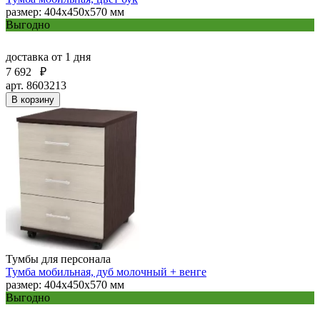
размер: 404х450х570 мм
Выгодно
доставка
от 1 дня
7 692
₽
арт. 8603213
В корзину
Тумбы для персонала
Тумба мобильная, дуб молочный + венге
размер: 404х450х570 мм
Выгодно