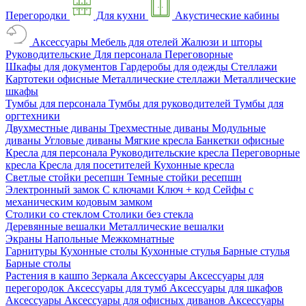
Перегородки
Для кухни
Акустические кабины
Аксессуары
Мебель для отелей
Жалюзи и шторы
Руководительские
Для персонала
Переговорные
Шкафы для документов
Гардеробы для одежды
Стеллажи
Картотеки офисные
Металлические стеллажи
Металлические
шкафы
Тумбы для персонала
Тумбы для руководителей
Тумбы для
оргтехники
Двухместные диваны
Трехместные диваны
Модульные
диваны
Угловые диваны
Мягкие кресла
Банкетки офисные
Кресла для персонала
Руководительские кресла
Переговорные
кресла
Кресла для посетителей
Кухонные кресла
Светлые стойки ресепшн
Темные стойки ресепшн
Электронный замок
С ключами
Ключ + код
Сейфы с
механическим кодовым замком
Столики со стеклом
Столики без стекла
Деревянные вешалки
Металлические вешалки
Экраны
Напольные
Межкомнатные
Гарнитуры
Кухонные столы
Кухонные стулья
Барные стулья
Барные столы
Растения в кашпо
Зеркала
Аксессуары
Аксессуары для
перегородок
Аксессуары для тумб
Аксессуары для шкафов
Аксессуары
Аксессуары для офисных диванов
Аксессуары