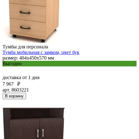
Тумбы для персонала
Тумба мобильная с замком, цвет бук
размер: 404х450х570 мм
Выгодно
доставка
от 1 дня
7 967
₽
арт. 8603221
В корзину