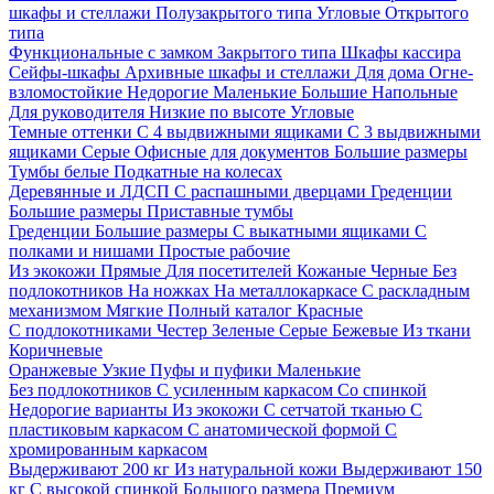
шкафы и стеллажи
Полузакрытого типа
Угловые
Открытого
типа
Функциональные с замком
Закрытого типа
Шкафы кассира
Сейфы-шкафы
Архивные шкафы и стеллажи
Для дома
Огне-
взломостойкие
Недорогие
Маленькие
Большие
Напольные
Для руководителя
Низкие по высоте
Угловые
Темные оттенки
С 4 выдвижными ящиками
С 3 выдвижными
ящиками
Серые
Офисные для документов
Большие размеры
Тумбы белые
Подкатные на колесах
Деревянные и ЛДСП
С распашными дверцами
Греденции
Большие размеры
Приставные тумбы
Греденции
Большие размеры
С выкатными ящиками
С
полками и нишами
Простые рабочие
Из экокожи
Прямые
Для посетителей
Кожаные
Черные
Без
подлокотников
На ножках
На металлокаркасе
С раскладным
механизмом
Мягкие
Полный каталог
Красные
С подлокотниками
Честер
Зеленые
Серые
Бежевые
Из ткани
Коричневые
Оранжевые
Узкие
Пуфы и пуфики
Маленькие
Без подлокотников
С усиленным каркасом
Со спинкой
Недорогие варианты
Из экокожи
С сетчатой тканью
С
пластиковым каркасом
С анатомической формой
С
хромированным каркасом
Выдерживают 200 кг
Из натуральной кожи
Выдерживают 150
кг
С высокой спинкой
Большого размера
Премиум