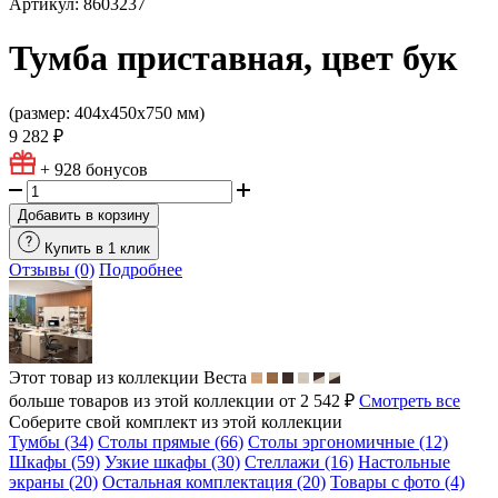
Артикул: 8603237
Тумба приставная, цвет бук
(размер: 404х450х750 мм)
9 282 ₽
+ 928
бонусов
Добавить в корзину
Купить в 1 клик
Отзывы (0)
Подробнее
Этот товар из коллекции
Веста
больше товаров из этой коллекции от 2 542 ₽
Смотреть все
Соберите свой комплект из этой коллекции
Тумбы (34)
Столы прямые (66)
Столы эргономичные (12)
Шкафы (59)
Узкие шкафы (30)
Стеллажи (16)
Настольные
экраны (20)
Остальная комплектация (20)
Товары с фото (4)