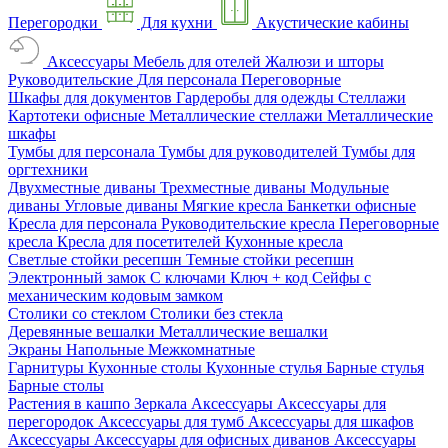
Перегородки
Для кухни
Акустические кабины
Аксессуары
Мебель для отелей
Жалюзи и шторы
Руководительские
Для персонала
Переговорные
Шкафы для документов
Гардеробы для одежды
Стеллажи
Картотеки офисные
Металлические стеллажи
Металлические
шкафы
Тумбы для персонала
Тумбы для руководителей
Тумбы для
оргтехники
Двухместные диваны
Трехместные диваны
Модульные
диваны
Угловые диваны
Мягкие кресла
Банкетки офисные
Кресла для персонала
Руководительские кресла
Переговорные
кресла
Кресла для посетителей
Кухонные кресла
Светлые стойки ресепшн
Темные стойки ресепшн
Электронный замок
С ключами
Ключ + код
Сейфы с
механическим кодовым замком
Столики со стеклом
Столики без стекла
Деревянные вешалки
Металлические вешалки
Экраны
Напольные
Межкомнатные
Гарнитуры
Кухонные столы
Кухонные стулья
Барные стулья
Барные столы
Растения в кашпо
Зеркала
Аксессуары
Аксессуары для
перегородок
Аксессуары для тумб
Аксессуары для шкафов
Аксессуары
Аксессуары для офисных диванов
Аксессуары