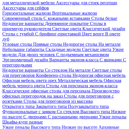
для металлической мебели
Аксессуары для стоек ресепшн
Аксессуары для сейфов
Горизонтальные жалюзи
Вертикальные жалюзи
Современный стиль
С кожаными вставками
Столы белые
Недорогие варианты
Деревянное покрытие
Столы в
приемную руководителя
Светлые цвета
Классический дизайн
Столы с тумбой
С брифинг-приставкой
Цвет венге
В цвете
дуб
Угловые столы
Прямые столы
Недорогие столы
На металле
Небольшие габариты
Складные модели
Светлые цвета
Узкие
модели
Для двоих человек
С подъемным механизмом
Эргономичный дизайн
Варианты эконом-класса
С ящиками
С
перегородками
Недорогие варианты
Со стеклом
На металле
Светлые столы
для переговоров
Конференц-столы
Недорогая офисная мебель
Офисная мебель цвета орех
Металлическая мебель
Офисная
мебель черного цвета
Столы для персонала эконом-класса
Классические офисные столы для персонала
Производство
офисных перегородок на заказ
Столы для переговоров с
розетками
Столы для переговоров из массива
Открытого типа
Закрытого типа
Полузакрытого типа
Функциональные с замком
Со стеклом
Высокого типа
Низкие
по высоте
С дверцами
С распашными дверцами
Узкие пеналы
Шкафы-купе разные
Узкие пеналы
Высокого типа
Низкие по высоте
Архивные