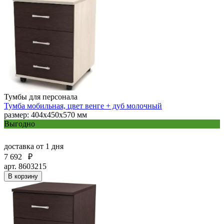
Тумбы для персонала
Тумба мобильная, цвет венге + дуб молочный
размер: 404х450х570 мм
Выгодно
доставка
от 1 дня
7 692
₽
арт. 8603215
В корзину