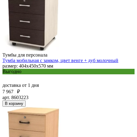
Тумбы для персонала
Тумба мобильная с замком, цвет венге + дуб молочный
размер: 404х450х570 мм
Выгодно
доставка
от 1 дня
7 967
₽
арт. 8603223
В корзину