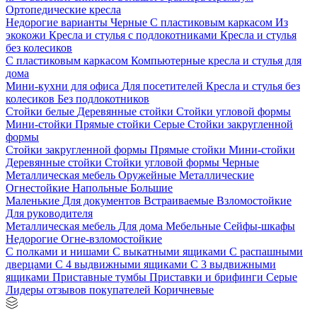
Ортопедические кресла
Недорогие варианты
Черные
С пластиковым каркасом
Из
экокожи
Кресла и стулья с подлокотниками
Кресла и стулья
без колесиков
С пластиковым каркасом
Компьютерные кресла и стулья для
дома
Мини-кухни для офиса
Для посетителей
Кресла и стулья без
колесиков
Без подлокотников
Стойки белые
Деревянные стойки
Стойки угловой формы
Мини-стойки
Прямые стойки
Серые
Стойки закругленной
формы
Стойки закругленной формы
Прямые стойки
Мини-стойки
Деревянные стойки
Стойки угловой формы
Черные
Металлическая мебель
Оружейные
Металлические
Огнестойкие
Напольные
Большие
Маленькие
Для документов
Встраиваемые
Взломостойкие
Для руководителя
Металлическая мебель
Для дома
Мебельные
Сейфы-шкафы
Недорогие
Огне-взломостойкие
С полками и нишами
С выкатными ящиками
С распашными
дверцами
С 4 выдвижными ящиками
С 3 выдвижными
ящиками
Приставные тумбы
Приставки и брифинги
Серые
Лидеры отзывов покупателей
Коричневые