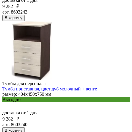
доставка
от 1 дня
9 282
₽
арт. 8603243
В корзину
Тумбы для персонала
Тумба приставная, цвет дуб молочный + венге
размер: 404х450х750 мм
Выгодно
доставка
от 1 дня
9 282
₽
арт. 8603240
В корзину