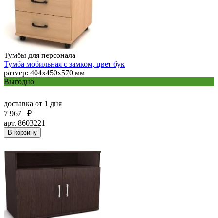
Тумбы для персонала
Тумба мобильная с замком, цвет бук
размер: 404х450х570 мм
Выгодно
доставка
от 1 дня
7 967
₽
арт. 8603221
В корзину