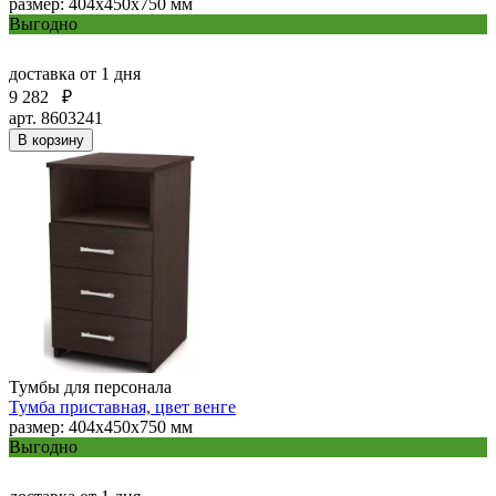
размер: 404х450х750 мм
Выгодно
доставка
от 1 дня
9 282
₽
арт. 8603241
В корзину
Тумбы для персонала
Тумба приставная, цвет венге
размер: 404х450х750 мм
Выгодно