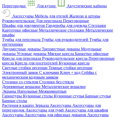
Перегородки
Для кухни
Акустические кабины
Аксессуары
Мебель для отелей
Жалюзи и шторы
Руководительские
Для персонала
Переговорные
Шкафы для документов
Гардеробы для одежды
Стеллажи
Картотеки офисные
Металлические стеллажи
Металлические
шкафы
Тумбы для персонала
Тумбы для руководителей
Тумбы для
оргтехники
Двухместные диваны
Трехместные диваны
Модульные
диваны
Угловые диваны
Мягкие кресла
Банкетки офисные
Кресла для персонала
Руководительские кресла
Переговорные
кресла
Кресла для посетителей
Кухонные кресла
Светлые стойки ресепшн
Темные стойки ресепшн
Электронный замок
С ключами
Ключ + код
Сейфы с
механическим кодовым замком
Столики со стеклом
Столики без стекла
Деревянные вешалки
Металлические вешалки
Экраны
Напольные
Межкомнатные
Гарнитуры
Кухонные столы
Кухонные стулья
Барные стулья
Барные столы
Растения в кашпо
Зеркала
Аксессуары
Аксессуары для
перегородок
Аксессуары для тумб
Аксессуары для шкафов
Аксессуары
Аксессуары для офисных диванов
Аксессуары