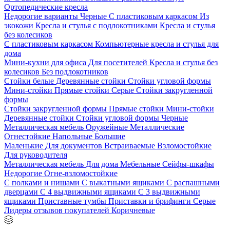
Ортопедические кресла
Недорогие варианты
Черные
С пластиковым каркасом
Из
экокожи
Кресла и стулья с подлокотниками
Кресла и стулья
без колесиков
С пластиковым каркасом
Компьютерные кресла и стулья для
дома
Мини-кухни для офиса
Для посетителей
Кресла и стулья без
колесиков
Без подлокотников
Стойки белые
Деревянные стойки
Стойки угловой формы
Мини-стойки
Прямые стойки
Серые
Стойки закругленной
формы
Стойки закругленной формы
Прямые стойки
Мини-стойки
Деревянные стойки
Стойки угловой формы
Черные
Металлическая мебель
Оружейные
Металлические
Огнестойкие
Напольные
Большие
Маленькие
Для документов
Встраиваемые
Взломостойкие
Для руководителя
Металлическая мебель
Для дома
Мебельные
Сейфы-шкафы
Недорогие
Огне-взломостойкие
С полками и нишами
С выкатными ящиками
С распашными
дверцами
С 4 выдвижными ящиками
С 3 выдвижными
ящиками
Приставные тумбы
Приставки и брифинги
Серые
Лидеры отзывов покупателей
Коричневые