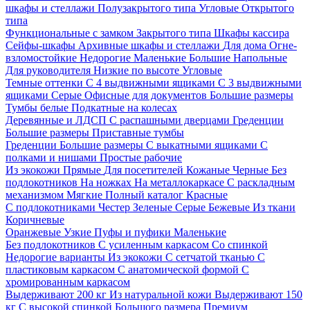
шкафы и стеллажи
Полузакрытого типа
Угловые
Открытого
типа
Функциональные с замком
Закрытого типа
Шкафы кассира
Сейфы-шкафы
Архивные шкафы и стеллажи
Для дома
Огне-
взломостойкие
Недорогие
Маленькие
Большие
Напольные
Для руководителя
Низкие по высоте
Угловые
Темные оттенки
С 4 выдвижными ящиками
С 3 выдвижными
ящиками
Серые
Офисные для документов
Большие размеры
Тумбы белые
Подкатные на колесах
Деревянные и ЛДСП
С распашными дверцами
Греденции
Большие размеры
Приставные тумбы
Греденции
Большие размеры
С выкатными ящиками
С
полками и нишами
Простые рабочие
Из экокожи
Прямые
Для посетителей
Кожаные
Черные
Без
подлокотников
На ножках
На металлокаркасе
С раскладным
механизмом
Мягкие
Полный каталог
Красные
С подлокотниками
Честер
Зеленые
Серые
Бежевые
Из ткани
Коричневые
Оранжевые
Узкие
Пуфы и пуфики
Маленькие
Без подлокотников
С усиленным каркасом
Со спинкой
Недорогие варианты
Из экокожи
С сетчатой тканью
С
пластиковым каркасом
С анатомической формой
С
хромированным каркасом
Выдерживают 200 кг
Из натуральной кожи
Выдерживают 150
кг
С высокой спинкой
Большого размера
Премиум