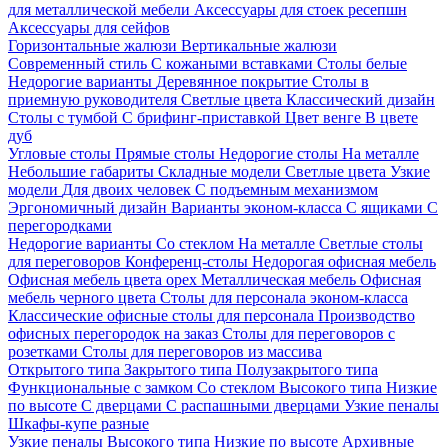
для металлической мебели
Аксессуары для стоек ресепшн
Аксессуары для сейфов
Горизонтальные жалюзи
Вертикальные жалюзи
Современный стиль
С кожаными вставками
Столы белые
Недорогие варианты
Деревянное покрытие
Столы в
приемную руководителя
Светлые цвета
Классический дизайн
Столы с тумбой
С брифинг-приставкой
Цвет венге
В цвете
дуб
Угловые столы
Прямые столы
Недорогие столы
На металле
Небольшие габариты
Складные модели
Светлые цвета
Узкие
модели
Для двоих человек
С подъемным механизмом
Эргономичный дизайн
Варианты эконом-класса
С ящиками
С
перегородками
Недорогие варианты
Со стеклом
На металле
Светлые столы
для переговоров
Конференц-столы
Недорогая офисная мебель
Офисная мебель цвета орех
Металлическая мебель
Офисная
мебель черного цвета
Столы для персонала эконом-класса
Классические офисные столы для персонала
Производство
офисных перегородок на заказ
Столы для переговоров с
розетками
Столы для переговоров из массива
Открытого типа
Закрытого типа
Полузакрытого типа
Функциональные с замком
Со стеклом
Высокого типа
Низкие
по высоте
С дверцами
С распашными дверцами
Узкие пеналы
Шкафы-купе разные
Узкие пеналы
Высокого типа
Низкие по высоте
Архивные