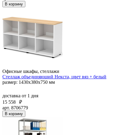
В корзину
Офисные шкафы, стеллажи
Стеллаж объединяющий Некста, цвет вяз + белый
размер: 1430x380x750 мм
доставка
от 1 дня
15 558
₽
арт. 8706779
В корзину