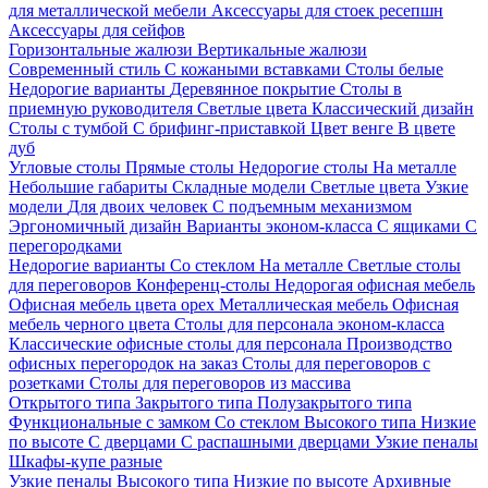
для металлической мебели
Аксессуары для стоек ресепшн
Аксессуары для сейфов
Горизонтальные жалюзи
Вертикальные жалюзи
Современный стиль
С кожаными вставками
Столы белые
Недорогие варианты
Деревянное покрытие
Столы в
приемную руководителя
Светлые цвета
Классический дизайн
Столы с тумбой
С брифинг-приставкой
Цвет венге
В цвете
дуб
Угловые столы
Прямые столы
Недорогие столы
На металле
Небольшие габариты
Складные модели
Светлые цвета
Узкие
модели
Для двоих человек
С подъемным механизмом
Эргономичный дизайн
Варианты эконом-класса
С ящиками
С
перегородками
Недорогие варианты
Со стеклом
На металле
Светлые столы
для переговоров
Конференц-столы
Недорогая офисная мебель
Офисная мебель цвета орех
Металлическая мебель
Офисная
мебель черного цвета
Столы для персонала эконом-класса
Классические офисные столы для персонала
Производство
офисных перегородок на заказ
Столы для переговоров с
розетками
Столы для переговоров из массива
Открытого типа
Закрытого типа
Полузакрытого типа
Функциональные с замком
Со стеклом
Высокого типа
Низкие
по высоте
С дверцами
С распашными дверцами
Узкие пеналы
Шкафы-купе разные
Узкие пеналы
Высокого типа
Низкие по высоте
Архивные