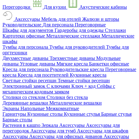
Перегородки
Для кухни
Акустические кабины
Аксессуары
Мебель для отелей
Жалюзи и шторы
Руководительские
Для персонала
Переговорные
Шкафы для документов
Гардеробы для одежды
Стеллажи
Картотеки офисные
Металлические стеллажи
Металлические
шкафы
Тумбы для персонала
Тумбы для руководителей
Тумбы для
оргтехники
Двухместные диваны
Трехместные диваны
Модульные
диваны
Угловые диваны
Мягкие кресла
Банкетки офисные
Кресла для персонала
Руководительские кресла
Переговорные
кресла
Кресла для посетителей
Кухонные кресла
Светлые стойки ресепшн
Темные стойки ресепшн
Электронный замок
С ключами
Ключ + код
Сейфы с
механическим кодовым замком
Столики со стеклом
Столики без стекла
Деревянные вешалки
Металлические вешалки
Экраны
Напольные
Межкомнатные
Гарнитуры
Кухонные столы
Кухонные стулья
Барные стулья
Барные столы
Растения в кашпо
Зеркала
Аксессуары
Аксессуары для
перегородок
Аксессуары для тумб
Аксессуары для шкафов
Аксессуары
Аксессуары для офисных диванов
Аксессуары