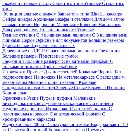
шкафы и стеллажи
Полузакрытого типа
Угловые
Открытого
типа
Функциональные с замком
Закрытого типа
Шкафы кассира
Сейфы-шкафы
Архивные шкафы и стеллажи
Для дома
Огне-
взломостойкие
Недорогие
Маленькие
Большие
Напольные
Для руководителя
Низкие по высоте
Угловые
Темные оттенки
С 4 выдвижными ящиками
С 3 выдвижными
ящиками
Серые
Офисные для документов
Большие размеры
Тумбы белые
Подкатные на колесах
Деревянные и ЛДСП
С распашными дверцами
Греденции
Большие размеры
Приставные тумбы
Греденции
Большие размеры
С выкатными ящиками
С
полками и нишами
Простые рабочие
Из экокожи
Прямые
Для посетителей
Кожаные
Черные
Без
подлокотников
На ножках
На металлокаркасе
С раскладным
механизмом
Мягкие
Полный каталог
Красные
С подлокотниками
Честер
Зеленые
Серые
Бежевые
Из ткани
Коричневые
Оранжевые
Узкие
Пуфы и пуфики
Маленькие
Без подлокотников
С усиленным каркасом
Со спинкой
Недорогие варианты
Из экокожи
С сетчатой тканью
С
пластиковым каркасом
С анатомической формой
С
хромированным каркасом
Выдерживают 200 кг
Из натуральной кожи
Выдерживают 150
кг
С высокой спинкой
Большого размера
Премиум