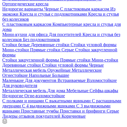
Ортопедические кресла
Недорогие варианты
Черные
С пластиковым каркасом
Из
экокожи
Кресла и стулья с подлокотниками
Кресла и стулья
без колесиков
С пластиковым каркасом
Компьютерные кресла и стулья для
дома
Мини-кухни для офиса
Для посетителей
Кресла и стулья без
колесиков
Без подлокотников
Стойки белые
Деревянные стойки
Стойки угловой формы
Мини-стойки
Прямые стойки
Серые
Стойки закругленной
формы
Стойки закругленной формы
Прямые стойки
Мини-стойки
Деревянные стойки
Стойки угловой формы
Черные
Металлическая мебель
Оружейные
Металлические
Огнестойкие
Напольные
Большие
Маленькие
Для документов
Встраиваемые
Взломостойкие
Для руководителя
Металлическая мебель
Для дома
Мебельные
Сейфы-шкафы
Недорогие
Огне-взломостойкие
С полками и нишами
С выкатными ящиками
С распашными
дверцами
С 4 выдвижными ящиками
С 3 выдвижными
ящиками
Приставные тумбы
Приставки и брифинги
Серые
Лидеры отзывов покупателей
Коричневые