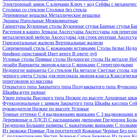
Электронный замок
С ключами
Ключ + код
Сейфы с механичес
Столики со стеклом
Столики без стекла
Деревянные вешалки
Металлические вешалки
Экраны
Напольные
Межкомнатные
Гарнитуры
Кухонные столы
Кухонные стулья
Барные стулья
Ба
Растения в кашпо
Зеркала
Аксессуары
Аксессуары для перего
металлической мебели
Аксессуары для стоек ресепшн
Аксессуа
Горизонтальные жалюзи
Вертикальные жалюзи
Современный стиль
С кожаными вставками
Столы белые
Недо
брифинг-приставкой
Цвет венге
В цвете дуб
Угловые столы
Прямые столы
Недорогие столы
На металле
Неб
дизайн
Варианты эконом-класса
С ящиками
С перегородками
Недорогие варианты
Со стеклом
На металле
Светлые столы дл
черного цвета
Столы для персонала эконом-класса
Классически
переговоров из массива
Открытого типа
Закрытого типа
Полузакрытого типа
Функцион
Шкафы-купе разные
Узкие пеналы
Высокого типа
Низкие по высоте
Архивные шка
Функциональные с замком
Закрытого типа
Шкафы кассира
Се
руководителя
Низкие по высоте
Угловые
Темные оттенки
С 4 выдвижными ящиками
С 3 выдвижными 
Деревянные и ЛДСП
С распашными дверцами
Греденции
Боль
Греденции
Большие размеры
С выкатными ящиками
С полкам
Из экокожи
Прямые
Для посетителей
Кожаные
Черные
Без под
С подлокотниками
Честер
Зеленые
Серые
Бежевые
Из ткани
Ко