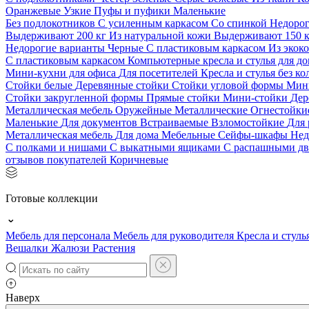
Оранжевые
Узкие
Пуфы и пуфики
Маленькие
Без подлокотников
С усиленным каркасом
Со спинкой
Недоро
Выдерживают 200 кг
Из натуральной кожи
Выдерживают 150 
Недорогие варианты
Черные
С пластиковым каркасом
Из экок
С пластиковым каркасом
Компьютерные кресла и стулья для до
Мини-кухни для офиса
Для посетителей
Кресла и стулья без к
Стойки белые
Деревянные стойки
Стойки угловой формы
Мин
Стойки закругленной формы
Прямые стойки
Мини-стойки
Дер
Металлическая мебель
Оружейные
Металлические
Огнестойк
Маленькие
Для документов
Встраиваемые
Взломостойкие
Для 
Металлическая мебель
Для дома
Мебельные
Сейфы-шкафы
Нед
С полками и нишами
С выкатными ящиками
С распашными д
отзывов покупателей
Коричневые
Готовые коллекции
Мебель для персонала
Мебель для руководителя
Кресла и стуль
Вешалки
Жалюзи
Растения
Наверх