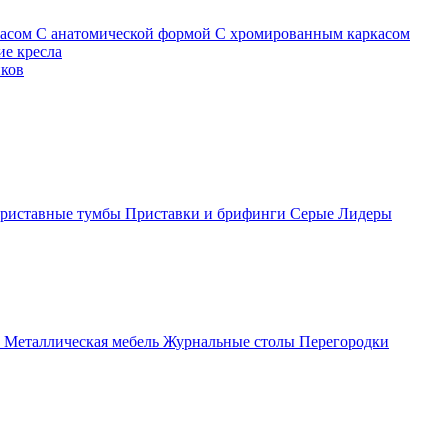
касом
С анатомической формой
С хромированным каркасом
е кресла
иков
риставные тумбы
Приставки и брифинги
Серые
Лидеры
ы
Металлическая мебель
Журнальные столы
Перегородки