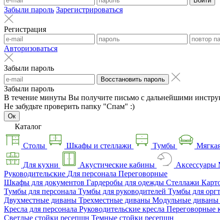
Войти
Забыли пароль
Зарегистрироваться
Регистрация
Авторизоваться
Забыли пароль
Восстановить пароль
Забыли пароль
В течение минуты Вы получите письмо с дальнейшими инстру
Не забудьте проверить папку "Спам" :)
Ок
Каталог
Столы
Шкафы и стеллажи
Тумбы
Мягкая
Для кухни
Акустические кабины
Аксессуары
Руководительские
Для персонала
Переговорные
Шкафы для документов
Гардеробы для одежды
Стеллажи
Карт
Тумбы для персонала
Тумбы для руководителей
Тумбы для орг
Двухместные диваны
Трехместные диваны
Модульные диван
Кресла для персонала
Руководительские кресла
Переговорные 
Светлые стойки ресепшн
Темные стойки ресепшн