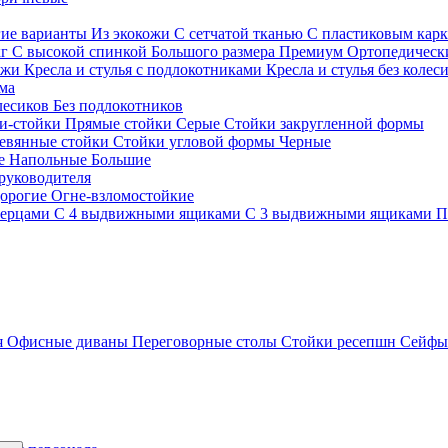
гие варианты
Из экокожи
С сетчатой тканью
С пластиковым кар
кг
С высокой спинкой
Большого размера
Премиум
Ортопедически
ожи
Кресла и стулья с подлокотниками
Кресла и стулья без колес
ма
олесиков
Без подлокотников
и-стойки
Прямые стойки
Серые
Стойки закругленной формы
евянные стойки
Стойки угловой формы
Черные
ие
Напольные
Большие
руководителя
орогие
Огне-взломостойкие
верцами
С 4 выдвижными ящиками
С 3 выдвижными ящиками
П
я
Офисные диваны
Переговорные столы
Стойки ресепшн
Сейф