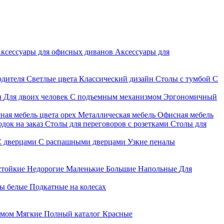
ксессуары для офисных диванов
Аксессуары для
одителя
Светлые цвета
Классический дизайн
Столы с тумбой
С
и
Для двоих человек
С подъемным механизмом
Эргономичный
ная мебель цвета орех
Металлическая мебель
Офисная мебель
док на заказ
Столы для переговоров с розетками
Столы для
С дверцами
С распашными дверцами
Узкие пеналы
стойкие
Недорогие
Маленькие
Большие
Напольные
Для
ы белые
Подкатные на колесах
змом
Мягкие
Полный каталог
Красные