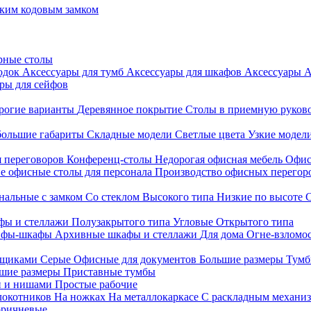
ким кодовым замком
рные столы
родок
Аксессуары для тумб
Аксессуары для шкафов
Аксессуары
А
ры для сейфов
рогие варианты
Деревянное покрытие
Столы в приемную руков
ольшие габариты
Складные модели
Светлые цвета
Узкие модел
я переговоров
Конференц-столы
Недорогая офисная мебель
Офис
е офисные столы для персонала
Производство офисных перегоро
альные с замком
Со стеклом
Высокого типа
Низкие по высоте
фы и стеллажи
Полузакрытого типа
Угловые
Открытого типа
йфы-шкафы
Архивные шкафы и стеллажи
Для дома
Огне-взломо
ящиками
Серые
Офисные для документов
Большие размеры
Тумб
шие размеры
Приставные тумбы
и и нишами
Простые рабочие
локотников
На ножках
На металлокаркасе
С раскладным механи
ричневые