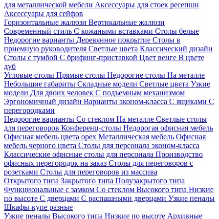
для металлической мебели
Аксессуары для стоек ресепшн
Аксессуары для сейфов
Горизонтальные жалюзи
Вертикальные жалюзи
Современный стиль
С кожаными вставками
Столы белые
Недорогие варианты
Деревянное покрытие
Столы в
приемную руководителя
Светлые цвета
Классический дизайн
Столы с тумбой
С брифинг-приставкой
Цвет венге
В цвете
дуб
Угловые столы
Прямые столы
Недорогие столы
На металле
Небольшие габариты
Складные модели
Светлые цвета
Узкие
модели
Для двоих человек
С подъемным механизмом
Эргономичный дизайн
Варианты эконом-класса
С ящиками
С
перегородками
Недорогие варианты
Со стеклом
На металле
Светлые столы
для переговоров
Конференц-столы
Недорогая офисная мебель
Офисная мебель цвета орех
Металлическая мебель
Офисная
мебель черного цвета
Столы для персонала эконом-класса
Классические офисные столы для персонала
Производство
офисных перегородок на заказ
Столы для переговоров с
розетками
Столы для переговоров из массива
Открытого типа
Закрытого типа
Полузакрытого типа
Функциональные с замком
Со стеклом
Высокого типа
Низкие
по высоте
С дверцами
С распашными дверцами
Узкие пеналы
Шкафы-купе разные
Узкие пеналы
Высокого типа
Низкие по высоте
Архивные