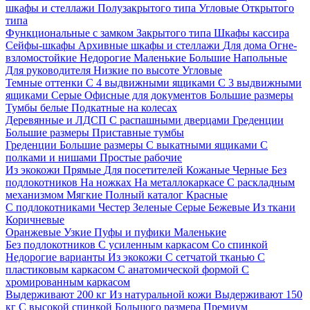
шкафы и стеллажи
Полузакрытого типа
Угловые
Открытого
типа
Функциональные с замком
Закрытого типа
Шкафы кассира
Сейфы-шкафы
Архивные шкафы и стеллажи
Для дома
Огне-
взломостойкие
Недорогие
Маленькие
Большие
Напольные
Для руководителя
Низкие по высоте
Угловые
Темные оттенки
С 4 выдвижными ящиками
С 3 выдвижными
ящиками
Серые
Офисные для документов
Большие размеры
Тумбы белые
Подкатные на колесах
Деревянные и ЛДСП
С распашными дверцами
Греденции
Большие размеры
Приставные тумбы
Греденции
Большие размеры
С выкатными ящиками
С
полками и нишами
Простые рабочие
Из экокожи
Прямые
Для посетителей
Кожаные
Черные
Без
подлокотников
На ножках
На металлокаркасе
С раскладным
механизмом
Мягкие
Полный каталог
Красные
С подлокотниками
Честер
Зеленые
Серые
Бежевые
Из ткани
Коричневые
Оранжевые
Узкие
Пуфы и пуфики
Маленькие
Без подлокотников
С усиленным каркасом
Со спинкой
Недорогие варианты
Из экокожи
С сетчатой тканью
С
пластиковым каркасом
С анатомической формой
С
хромированным каркасом
Выдерживают 200 кг
Из натуральной кожи
Выдерживают 150
кг
С высокой спинкой
Большого размера
Премиум