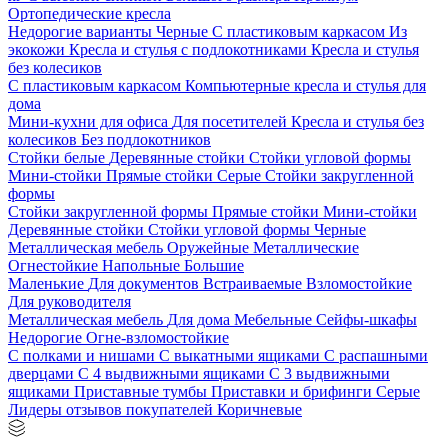
Ортопедические кресла
Недорогие варианты
Черные
С пластиковым каркасом
Из
экокожи
Кресла и стулья с подлокотниками
Кресла и стулья
без колесиков
С пластиковым каркасом
Компьютерные кресла и стулья для
дома
Мини-кухни для офиса
Для посетителей
Кресла и стулья без
колесиков
Без подлокотников
Стойки белые
Деревянные стойки
Стойки угловой формы
Мини-стойки
Прямые стойки
Серые
Стойки закругленной
формы
Стойки закругленной формы
Прямые стойки
Мини-стойки
Деревянные стойки
Стойки угловой формы
Черные
Металлическая мебель
Оружейные
Металлические
Огнестойкие
Напольные
Большие
Маленькие
Для документов
Встраиваемые
Взломостойкие
Для руководителя
Металлическая мебель
Для дома
Мебельные
Сейфы-шкафы
Недорогие
Огне-взломостойкие
С полками и нишами
С выкатными ящиками
С распашными
дверцами
С 4 выдвижными ящиками
С 3 выдвижными
ящиками
Приставные тумбы
Приставки и брифинги
Серые
Лидеры отзывов покупателей
Коричневые