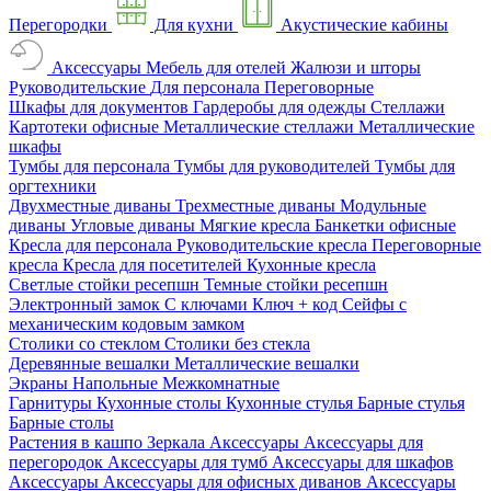
Перегородки
Для кухни
Акустические кабины
Аксессуары
Мебель для отелей
Жалюзи и шторы
Руководительские
Для персонала
Переговорные
Шкафы для документов
Гардеробы для одежды
Стеллажи
Картотеки офисные
Металлические стеллажи
Металлические
шкафы
Тумбы для персонала
Тумбы для руководителей
Тумбы для
оргтехники
Двухместные диваны
Трехместные диваны
Модульные
диваны
Угловые диваны
Мягкие кресла
Банкетки офисные
Кресла для персонала
Руководительские кресла
Переговорные
кресла
Кресла для посетителей
Кухонные кресла
Светлые стойки ресепшн
Темные стойки ресепшн
Электронный замок
С ключами
Ключ + код
Сейфы с
механическим кодовым замком
Столики со стеклом
Столики без стекла
Деревянные вешалки
Металлические вешалки
Экраны
Напольные
Межкомнатные
Гарнитуры
Кухонные столы
Кухонные стулья
Барные стулья
Барные столы
Растения в кашпо
Зеркала
Аксессуары
Аксессуары для
перегородок
Аксессуары для тумб
Аксессуары для шкафов
Аксессуары
Аксессуары для офисных диванов
Аксессуары