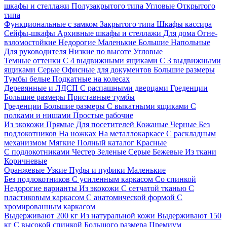
шкафы и стеллажи
Полузакрытого типа
Угловые
Открытого
типа
Функциональные с замком
Закрытого типа
Шкафы кассира
Сейфы-шкафы
Архивные шкафы и стеллажи
Для дома
Огне-
взломостойкие
Недорогие
Маленькие
Большие
Напольные
Для руководителя
Низкие по высоте
Угловые
Темные оттенки
С 4 выдвижными ящиками
С 3 выдвижными
ящиками
Серые
Офисные для документов
Большие размеры
Тумбы белые
Подкатные на колесах
Деревянные и ЛДСП
С распашными дверцами
Греденции
Большие размеры
Приставные тумбы
Греденции
Большие размеры
С выкатными ящиками
С
полками и нишами
Простые рабочие
Из экокожи
Прямые
Для посетителей
Кожаные
Черные
Без
подлокотников
На ножках
На металлокаркасе
С раскладным
механизмом
Мягкие
Полный каталог
Красные
С подлокотниками
Честер
Зеленые
Серые
Бежевые
Из ткани
Коричневые
Оранжевые
Узкие
Пуфы и пуфики
Маленькие
Без подлокотников
С усиленным каркасом
Со спинкой
Недорогие варианты
Из экокожи
С сетчатой тканью
С
пластиковым каркасом
С анатомической формой
С
хромированным каркасом
Выдерживают 200 кг
Из натуральной кожи
Выдерживают 150
кг
С высокой спинкой
Большого размера
Премиум