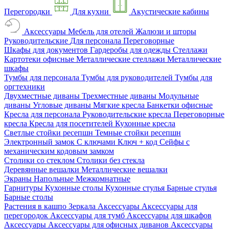
Перегородки
Для кухни
Акустические кабины
Аксессуары
Мебель для отелей
Жалюзи и шторы
Руководительские
Для персонала
Переговорные
Шкафы для документов
Гардеробы для одежды
Стеллажи
Картотеки офисные
Металлические стеллажи
Металлические
шкафы
Тумбы для персонала
Тумбы для руководителей
Тумбы для
оргтехники
Двухместные диваны
Трехместные диваны
Модульные
диваны
Угловые диваны
Мягкие кресла
Банкетки офисные
Кресла для персонала
Руководительские кресла
Переговорные
кресла
Кресла для посетителей
Кухонные кресла
Светлые стойки ресепшн
Темные стойки ресепшн
Электронный замок
С ключами
Ключ + код
Сейфы с
механическим кодовым замком
Столики со стеклом
Столики без стекла
Деревянные вешалки
Металлические вешалки
Экраны
Напольные
Межкомнатные
Гарнитуры
Кухонные столы
Кухонные стулья
Барные стулья
Барные столы
Растения в кашпо
Зеркала
Аксессуары
Аксессуары для
перегородок
Аксессуары для тумб
Аксессуары для шкафов
Аксессуары
Аксессуары для офисных диванов
Аксессуары