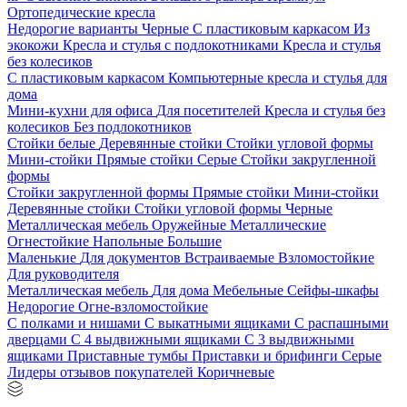
Ортопедические кресла
Недорогие варианты
Черные
С пластиковым каркасом
Из
экокожи
Кресла и стулья с подлокотниками
Кресла и стулья
без колесиков
С пластиковым каркасом
Компьютерные кресла и стулья для
дома
Мини-кухни для офиса
Для посетителей
Кресла и стулья без
колесиков
Без подлокотников
Стойки белые
Деревянные стойки
Стойки угловой формы
Мини-стойки
Прямые стойки
Серые
Стойки закругленной
формы
Стойки закругленной формы
Прямые стойки
Мини-стойки
Деревянные стойки
Стойки угловой формы
Черные
Металлическая мебель
Оружейные
Металлические
Огнестойкие
Напольные
Большие
Маленькие
Для документов
Встраиваемые
Взломостойкие
Для руководителя
Металлическая мебель
Для дома
Мебельные
Сейфы-шкафы
Недорогие
Огне-взломостойкие
С полками и нишами
С выкатными ящиками
С распашными
дверцами
С 4 выдвижными ящиками
С 3 выдвижными
ящиками
Приставные тумбы
Приставки и брифинги
Серые
Лидеры отзывов покупателей
Коричневые