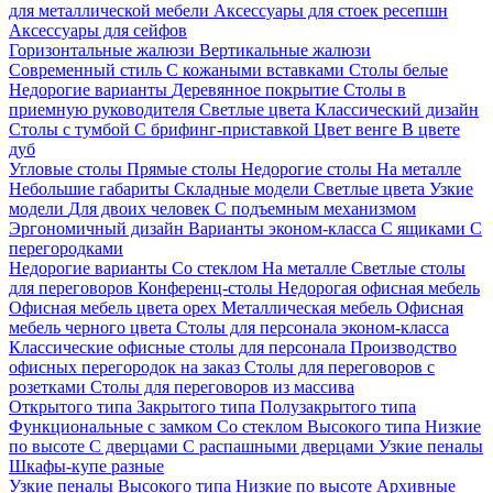
для металлической мебели
Аксессуары для стоек ресепшн
Аксессуары для сейфов
Горизонтальные жалюзи
Вертикальные жалюзи
Современный стиль
С кожаными вставками
Столы белые
Недорогие варианты
Деревянное покрытие
Столы в
приемную руководителя
Светлые цвета
Классический дизайн
Столы с тумбой
С брифинг-приставкой
Цвет венге
В цвете
дуб
Угловые столы
Прямые столы
Недорогие столы
На металле
Небольшие габариты
Складные модели
Светлые цвета
Узкие
модели
Для двоих человек
С подъемным механизмом
Эргономичный дизайн
Варианты эконом-класса
С ящиками
С
перегородками
Недорогие варианты
Со стеклом
На металле
Светлые столы
для переговоров
Конференц-столы
Недорогая офисная мебель
Офисная мебель цвета орех
Металлическая мебель
Офисная
мебель черного цвета
Столы для персонала эконом-класса
Классические офисные столы для персонала
Производство
офисных перегородок на заказ
Столы для переговоров с
розетками
Столы для переговоров из массива
Открытого типа
Закрытого типа
Полузакрытого типа
Функциональные с замком
Со стеклом
Высокого типа
Низкие
по высоте
С дверцами
С распашными дверцами
Узкие пеналы
Шкафы-купе разные
Узкие пеналы
Высокого типа
Низкие по высоте
Архивные