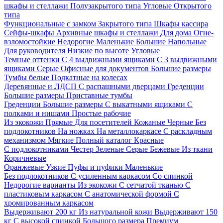
шкафы и стеллажи
Полузакрытого типа
Угловые
Открытого
типа
Функциональные с замком
Закрытого типа
Шкафы кассира
Сейфы-шкафы
Архивные шкафы и стеллажи
Для дома
Огне-
взломостойкие
Недорогие
Маленькие
Большие
Напольные
Для руководителя
Низкие по высоте
Угловые
Темные оттенки
С 4 выдвижными ящиками
С 3 выдвижными
ящиками
Серые
Офисные для документов
Большие размеры
Тумбы белые
Подкатные на колесах
Деревянные и ЛДСП
С распашными дверцами
Греденции
Большие размеры
Приставные тумбы
Греденции
Большие размеры
С выкатными ящиками
С
полками и нишами
Простые рабочие
Из экокожи
Прямые
Для посетителей
Кожаные
Черные
Без
подлокотников
На ножках
На металлокаркасе
С раскладным
механизмом
Мягкие
Полный каталог
Красные
С подлокотниками
Честер
Зеленые
Серые
Бежевые
Из ткани
Коричневые
Оранжевые
Узкие
Пуфы и пуфики
Маленькие
Без подлокотников
С усиленным каркасом
Со спинкой
Недорогие варианты
Из экокожи
С сетчатой тканью
С
пластиковым каркасом
С анатомической формой
С
хромированным каркасом
Выдерживают 200 кг
Из натуральной кожи
Выдерживают 150
кг
С высокой спинкой
Большого размера
Премиум