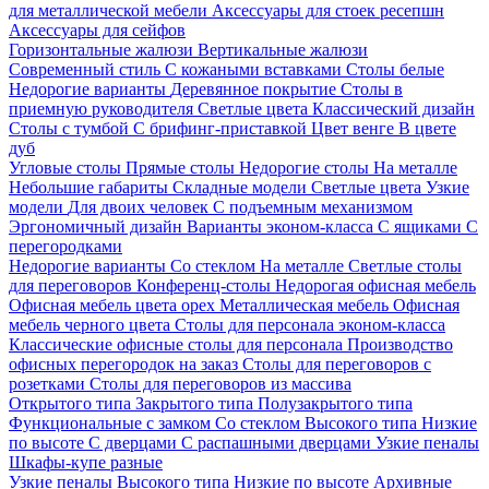
для металлической мебели
Аксессуары для стоек ресепшн
Аксессуары для сейфов
Горизонтальные жалюзи
Вертикальные жалюзи
Современный стиль
С кожаными вставками
Столы белые
Недорогие варианты
Деревянное покрытие
Столы в
приемную руководителя
Светлые цвета
Классический дизайн
Столы с тумбой
С брифинг-приставкой
Цвет венге
В цвете
дуб
Угловые столы
Прямые столы
Недорогие столы
На металле
Небольшие габариты
Складные модели
Светлые цвета
Узкие
модели
Для двоих человек
С подъемным механизмом
Эргономичный дизайн
Варианты эконом-класса
С ящиками
С
перегородками
Недорогие варианты
Со стеклом
На металле
Светлые столы
для переговоров
Конференц-столы
Недорогая офисная мебель
Офисная мебель цвета орех
Металлическая мебель
Офисная
мебель черного цвета
Столы для персонала эконом-класса
Классические офисные столы для персонала
Производство
офисных перегородок на заказ
Столы для переговоров с
розетками
Столы для переговоров из массива
Открытого типа
Закрытого типа
Полузакрытого типа
Функциональные с замком
Со стеклом
Высокого типа
Низкие
по высоте
С дверцами
С распашными дверцами
Узкие пеналы
Шкафы-купе разные
Узкие пеналы
Высокого типа
Низкие по высоте
Архивные