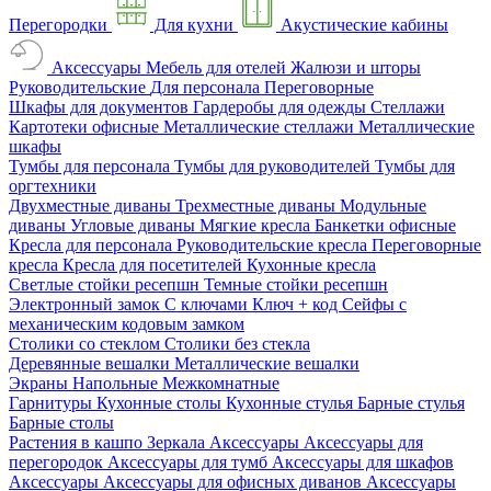
Перегородки
Для кухни
Акустические кабины
Аксессуары
Мебель для отелей
Жалюзи и шторы
Руководительские
Для персонала
Переговорные
Шкафы для документов
Гардеробы для одежды
Стеллажи
Картотеки офисные
Металлические стеллажи
Металлические
шкафы
Тумбы для персонала
Тумбы для руководителей
Тумбы для
оргтехники
Двухместные диваны
Трехместные диваны
Модульные
диваны
Угловые диваны
Мягкие кресла
Банкетки офисные
Кресла для персонала
Руководительские кресла
Переговорные
кресла
Кресла для посетителей
Кухонные кресла
Светлые стойки ресепшн
Темные стойки ресепшн
Электронный замок
С ключами
Ключ + код
Сейфы с
механическим кодовым замком
Столики со стеклом
Столики без стекла
Деревянные вешалки
Металлические вешалки
Экраны
Напольные
Межкомнатные
Гарнитуры
Кухонные столы
Кухонные стулья
Барные стулья
Барные столы
Растения в кашпо
Зеркала
Аксессуары
Аксессуары для
перегородок
Аксессуары для тумб
Аксессуары для шкафов
Аксессуары
Аксессуары для офисных диванов
Аксессуары