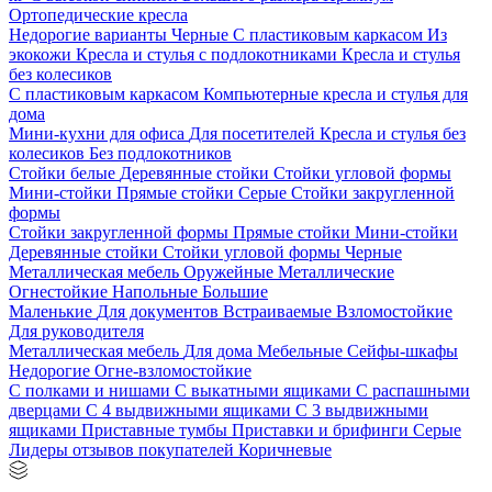
Ортопедические кресла
Недорогие варианты
Черные
С пластиковым каркасом
Из
экокожи
Кресла и стулья с подлокотниками
Кресла и стулья
без колесиков
С пластиковым каркасом
Компьютерные кресла и стулья для
дома
Мини-кухни для офиса
Для посетителей
Кресла и стулья без
колесиков
Без подлокотников
Стойки белые
Деревянные стойки
Стойки угловой формы
Мини-стойки
Прямые стойки
Серые
Стойки закругленной
формы
Стойки закругленной формы
Прямые стойки
Мини-стойки
Деревянные стойки
Стойки угловой формы
Черные
Металлическая мебель
Оружейные
Металлические
Огнестойкие
Напольные
Большие
Маленькие
Для документов
Встраиваемые
Взломостойкие
Для руководителя
Металлическая мебель
Для дома
Мебельные
Сейфы-шкафы
Недорогие
Огне-взломостойкие
С полками и нишами
С выкатными ящиками
С распашными
дверцами
С 4 выдвижными ящиками
С 3 выдвижными
ящиками
Приставные тумбы
Приставки и брифинги
Серые
Лидеры отзывов покупателей
Коричневые