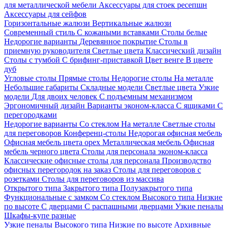
для металлической мебели
Аксессуары для стоек ресепшн
Аксессуары для сейфов
Горизонтальные жалюзи
Вертикальные жалюзи
Современный стиль
С кожаными вставками
Столы белые
Недорогие варианты
Деревянное покрытие
Столы в
приемную руководителя
Светлые цвета
Классический дизайн
Столы с тумбой
С брифинг-приставкой
Цвет венге
В цвете
дуб
Угловые столы
Прямые столы
Недорогие столы
На металле
Небольшие габариты
Складные модели
Светлые цвета
Узкие
модели
Для двоих человек
С подъемным механизмом
Эргономичный дизайн
Варианты эконом-класса
С ящиками
С
перегородками
Недорогие варианты
Со стеклом
На металле
Светлые столы
для переговоров
Конференц-столы
Недорогая офисная мебель
Офисная мебель цвета орех
Металлическая мебель
Офисная
мебель черного цвета
Столы для персонала эконом-класса
Классические офисные столы для персонала
Производство
офисных перегородок на заказ
Столы для переговоров с
розетками
Столы для переговоров из массива
Открытого типа
Закрытого типа
Полузакрытого типа
Функциональные с замком
Со стеклом
Высокого типа
Низкие
по высоте
С дверцами
С распашными дверцами
Узкие пеналы
Шкафы-купе разные
Узкие пеналы
Высокого типа
Низкие по высоте
Архивные