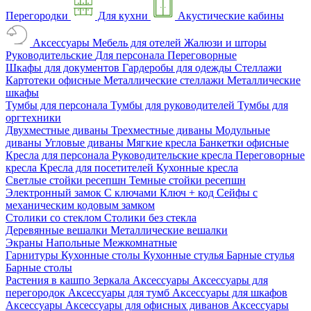
Перегородки
Для кухни
Акустические кабины
Аксессуары
Мебель для отелей
Жалюзи и шторы
Руководительские
Для персонала
Переговорные
Шкафы для документов
Гардеробы для одежды
Стеллажи
Картотеки офисные
Металлические стеллажи
Металлические
шкафы
Тумбы для персонала
Тумбы для руководителей
Тумбы для
оргтехники
Двухместные диваны
Трехместные диваны
Модульные
диваны
Угловые диваны
Мягкие кресла
Банкетки офисные
Кресла для персонала
Руководительские кресла
Переговорные
кресла
Кресла для посетителей
Кухонные кресла
Светлые стойки ресепшн
Темные стойки ресепшн
Электронный замок
С ключами
Ключ + код
Сейфы с
механическим кодовым замком
Столики со стеклом
Столики без стекла
Деревянные вешалки
Металлические вешалки
Экраны
Напольные
Межкомнатные
Гарнитуры
Кухонные столы
Кухонные стулья
Барные стулья
Барные столы
Растения в кашпо
Зеркала
Аксессуары
Аксессуары для
перегородок
Аксессуары для тумб
Аксессуары для шкафов
Аксессуары
Аксессуары для офисных диванов
Аксессуары