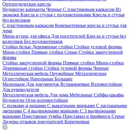
Ортопедические кресла
Недорогие варианты
Черные
С пластиковым каркасом
Из
экокожи
Кресла и стулья с подлокотниками
Кресла и стулья
без колесиков
С пластиковым каркасом
Компьютерные кресла и стулья для
дома
Мини-кухни для офиса
Для посетителей
Кресла и стулья без
колесиков
Без подлокотников
Стойки белые
Деревянные стойки
Стойки угловой формы
Мини-стойки
Прямые стойки
Серые
Стойки закругленной
формы
Стойки закругленной формы
Прямые стойки
Мини-стойки
Деревянные стойки
Стойки угловой формы
Черные
Металлическая мебель
Оружейные
Металлические
Огнестойкие
Напольные
Большие
Маленькие
Для документов
Встраиваемые
Взломостойкие
Для руководителя
Металлическая мебель
Для дома
Мебельные
Сейфы-шкафы
Недорогие
Огне-взломостойкие
С полками и нишами
С выкатными ящиками
С распашными
дверцами
С 4 выдвижными ящиками
С 3 выдвижными
ящиками
Приставные тумбы
Приставки и брифинги
Серые
Лидеры отзывов покупателей
Коричневые