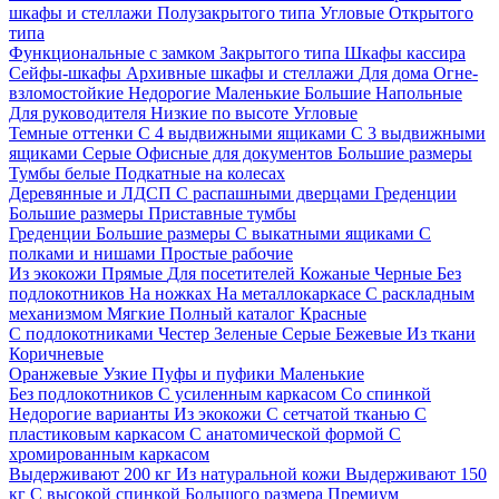
шкафы и стеллажи
Полузакрытого типа
Угловые
Открытого
типа
Функциональные с замком
Закрытого типа
Шкафы кассира
Сейфы-шкафы
Архивные шкафы и стеллажи
Для дома
Огне-
взломостойкие
Недорогие
Маленькие
Большие
Напольные
Для руководителя
Низкие по высоте
Угловые
Темные оттенки
С 4 выдвижными ящиками
С 3 выдвижными
ящиками
Серые
Офисные для документов
Большие размеры
Тумбы белые
Подкатные на колесах
Деревянные и ЛДСП
С распашными дверцами
Греденции
Большие размеры
Приставные тумбы
Греденции
Большие размеры
С выкатными ящиками
С
полками и нишами
Простые рабочие
Из экокожи
Прямые
Для посетителей
Кожаные
Черные
Без
подлокотников
На ножках
На металлокаркасе
С раскладным
механизмом
Мягкие
Полный каталог
Красные
С подлокотниками
Честер
Зеленые
Серые
Бежевые
Из ткани
Коричневые
Оранжевые
Узкие
Пуфы и пуфики
Маленькие
Без подлокотников
С усиленным каркасом
Со спинкой
Недорогие варианты
Из экокожи
С сетчатой тканью
С
пластиковым каркасом
С анатомической формой
С
хромированным каркасом
Выдерживают 200 кг
Из натуральной кожи
Выдерживают 150
кг
С высокой спинкой
Большого размера
Премиум