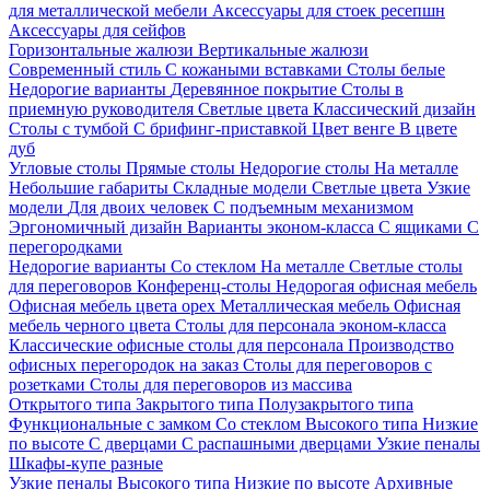
для металлической мебели
Аксессуары для стоек ресепшн
Аксессуары для сейфов
Горизонтальные жалюзи
Вертикальные жалюзи
Современный стиль
С кожаными вставками
Столы белые
Недорогие варианты
Деревянное покрытие
Столы в
приемную руководителя
Светлые цвета
Классический дизайн
Столы с тумбой
С брифинг-приставкой
Цвет венге
В цвете
дуб
Угловые столы
Прямые столы
Недорогие столы
На металле
Небольшие габариты
Складные модели
Светлые цвета
Узкие
модели
Для двоих человек
С подъемным механизмом
Эргономичный дизайн
Варианты эконом-класса
С ящиками
С
перегородками
Недорогие варианты
Со стеклом
На металле
Светлые столы
для переговоров
Конференц-столы
Недорогая офисная мебель
Офисная мебель цвета орех
Металлическая мебель
Офисная
мебель черного цвета
Столы для персонала эконом-класса
Классические офисные столы для персонала
Производство
офисных перегородок на заказ
Столы для переговоров с
розетками
Столы для переговоров из массива
Открытого типа
Закрытого типа
Полузакрытого типа
Функциональные с замком
Со стеклом
Высокого типа
Низкие
по высоте
С дверцами
С распашными дверцами
Узкие пеналы
Шкафы-купе разные
Узкие пеналы
Высокого типа
Низкие по высоте
Архивные