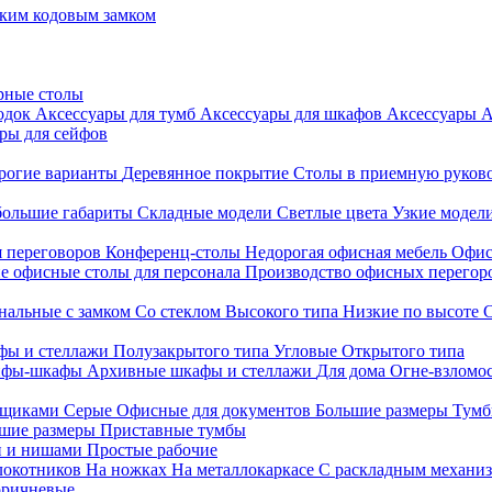
ким кодовым замком
рные столы
родок
Аксессуары для тумб
Аксессуары для шкафов
Аксессуары
А
ры для сейфов
рогие варианты
Деревянное покрытие
Столы в приемную руков
ольшие габариты
Складные модели
Светлые цвета
Узкие модел
я переговоров
Конференц-столы
Недорогая офисная мебель
Офис
е офисные столы для персонала
Производство офисных перегоро
альные с замком
Со стеклом
Высокого типа
Низкие по высоте
фы и стеллажи
Полузакрытого типа
Угловые
Открытого типа
йфы-шкафы
Архивные шкафы и стеллажи
Для дома
Огне-взломо
ящиками
Серые
Офисные для документов
Большие размеры
Тумб
шие размеры
Приставные тумбы
и и нишами
Простые рабочие
локотников
На ножках
На металлокаркасе
С раскладным механи
ричневые