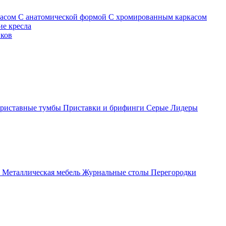
касом
С анатомической формой
С хромированным каркасом
е кресла
иков
риставные тумбы
Приставки и брифинги
Серые
Лидеры
ы
Металлическая мебель
Журнальные столы
Перегородки