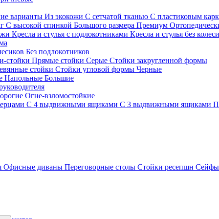
гие варианты
Из экокожи
С сетчатой тканью
С пластиковым кар
кг
С высокой спинкой
Большого размера
Премиум
Ортопедически
ожи
Кресла и стулья с подлокотниками
Кресла и стулья без колес
ма
олесиков
Без подлокотников
и-стойки
Прямые стойки
Серые
Стойки закругленной формы
евянные стойки
Стойки угловой формы
Черные
ие
Напольные
Большие
руководителя
орогие
Огне-взломостойкие
верцами
С 4 выдвижными ящиками
С 3 выдвижными ящиками
П
я
Офисные диваны
Переговорные столы
Стойки ресепшн
Сейф