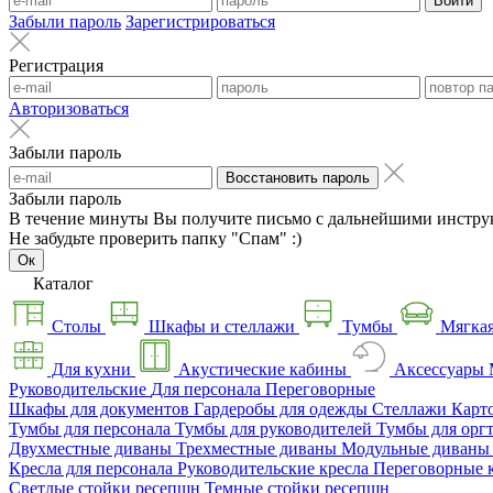
Войти
Забыли пароль
Зарегистрироваться
Регистрация
Авторизоваться
Забыли пароль
Восстановить пароль
Забыли пароль
В течение минуты Вы получите письмо с дальнейшими инстру
Не забудьте проверить папку "Спам" :)
Ок
Каталог
Столы
Шкафы и стеллажи
Тумбы
Мягкая
Для кухни
Акустические кабины
Аксессуары
Руководительские
Для персонала
Переговорные
Шкафы для документов
Гардеробы для одежды
Стеллажи
Карт
Тумбы для персонала
Тумбы для руководителей
Тумбы для орг
Двухместные диваны
Трехместные диваны
Модульные диван
Кресла для персонала
Руководительские кресла
Переговорные 
Светлые стойки ресепшн
Темные стойки ресепшн