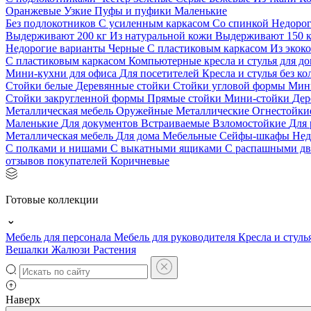
Оранжевые
Узкие
Пуфы и пуфики
Маленькие
Без подлокотников
С усиленным каркасом
Со спинкой
Недоро
Выдерживают 200 кг
Из натуральной кожи
Выдерживают 150 
Недорогие варианты
Черные
С пластиковым каркасом
Из экок
С пластиковым каркасом
Компьютерные кресла и стулья для до
Мини-кухни для офиса
Для посетителей
Кресла и стулья без к
Стойки белые
Деревянные стойки
Стойки угловой формы
Мин
Стойки закругленной формы
Прямые стойки
Мини-стойки
Дер
Металлическая мебель
Оружейные
Металлические
Огнестойк
Маленькие
Для документов
Встраиваемые
Взломостойкие
Для 
Металлическая мебель
Для дома
Мебельные
Сейфы-шкафы
Нед
С полками и нишами
С выкатными ящиками
С распашными д
отзывов покупателей
Коричневые
Готовые коллекции
Мебель для персонала
Мебель для руководителя
Кресла и стуль
Вешалки
Жалюзи
Растения
Наверх