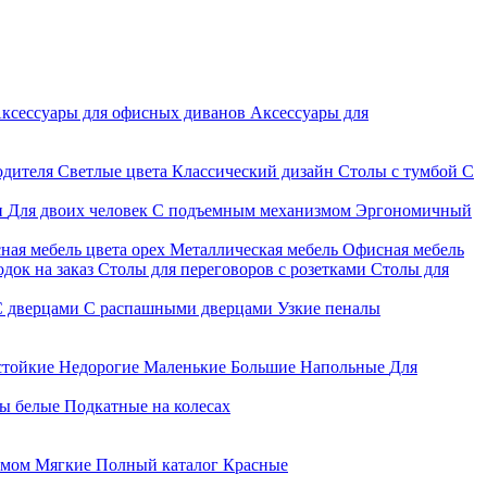
ксессуары для офисных диванов
Аксессуары для
одителя
Светлые цвета
Классический дизайн
Столы с тумбой
С
и
Для двоих человек
С подъемным механизмом
Эргономичный
ная мебель цвета орех
Металлическая мебель
Офисная мебель
док на заказ
Столы для переговоров с розетками
Столы для
С дверцами
С распашными дверцами
Узкие пеналы
стойкие
Недорогие
Маленькие
Большие
Напольные
Для
ы белые
Подкатные на колесах
змом
Мягкие
Полный каталог
Красные