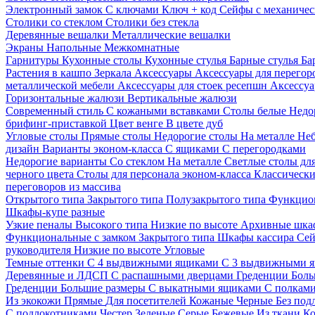
Электронный замок
С ключами
Ключ + код
Сейфы с механичес
Столики со стеклом
Столики без стекла
Деревянные вешалки
Металлические вешалки
Экраны
Напольные
Межкомнатные
Гарнитуры
Кухонные столы
Кухонные стулья
Барные стулья
Ба
Растения в кашпо
Зеркала
Аксессуары
Аксессуары для перего
металлической мебели
Аксессуары для стоек ресепшн
Аксессуа
Горизонтальные жалюзи
Вертикальные жалюзи
Современный стиль
С кожаными вставками
Столы белые
Недо
брифинг-приставкой
Цвет венге
В цвете дуб
Угловые столы
Прямые столы
Недорогие столы
На металле
Неб
дизайн
Варианты эконом-класса
С ящиками
С перегородками
Недорогие варианты
Со стеклом
На металле
Светлые столы дл
черного цвета
Столы для персонала эконом-класса
Классически
переговоров из массива
Открытого типа
Закрытого типа
Полузакрытого типа
Функцион
Шкафы-купе разные
Узкие пеналы
Высокого типа
Низкие по высоте
Архивные шка
Функциональные с замком
Закрытого типа
Шкафы кассира
Се
руководителя
Низкие по высоте
Угловые
Темные оттенки
С 4 выдвижными ящиками
С 3 выдвижными 
Деревянные и ЛДСП
С распашными дверцами
Греденции
Боль
Греденции
Большие размеры
С выкатными ящиками
С полкам
Из экокожи
Прямые
Для посетителей
Кожаные
Черные
Без под
С подлокотниками
Честер
Зеленые
Серые
Бежевые
Из ткани
Ко