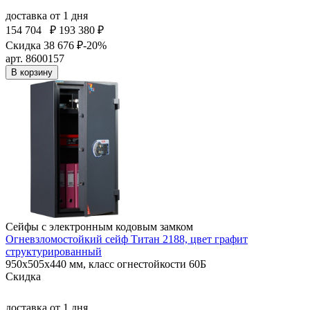
доставка
от 1 дня
154 704
₽
193 380 ₽
Скидка 38 676 ₽
-20%
арт. 8600157
В корзину
Сейфы с электронным кодовым замком
Огневзломостойкий сейф Титан 2188, цвет графит
структурированный
950x505x440 мм, класс огнестойкости 60Б
Скидка
доставка
от 1 дня