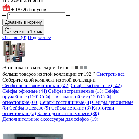
187 269 ₽
234 086 ₽
+ 18726
бонусов
Добавить в корзину
Купить в 1 клик
Отзывы (0)
Подробнее
Этот товар из коллекции
Титан
больше товаров из этой коллекции от 192 ₽
Смотреть все
Соберите свой комплект из этой коллекции
Сейфы огневзломостойкие (42)
Сейфы мебельные (142)
Сейфы офисные (44)
Сейфы встраиваемые (18)
Сейфы
оружейные (126)
Сейфы взломостойкие (129)
Сейфы
огнестойкие (60)
Сейфы гостиничные (4)
Сейфы депозитные
(8)
Сейфы в дереве (9)
Сейфы детские (3)
Картотеки
огнестойкие (2)
Блоки депозитных ячеек (30)
Дополнительные аксессуары для сейфов (19)