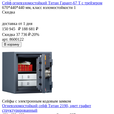
Сейф огневзломостойкий Титан Гарант-67 T с трейзером
670*440*440 мм, класс взломостойкости 1
Скидка
доставка
от 1 дня
150 945
₽
188 681 ₽
Скидка 37 736 ₽
-20%
арт. 8600122
В корзину
Сейфы с электронным кодовым замком
Огневзломостойкий сейф Титан 2190, цвет графит
структурированный