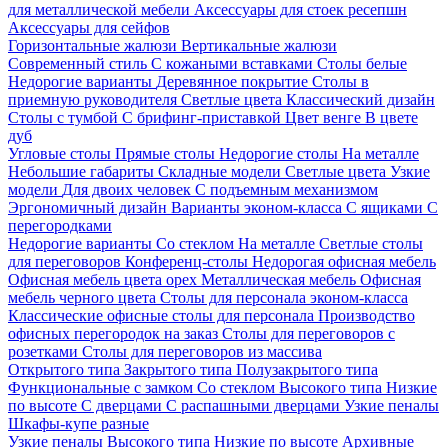
для металлической мебели
Аксессуары для стоек ресепшн
Аксессуары для сейфов
Горизонтальные жалюзи
Вертикальные жалюзи
Современный стиль
С кожаными вставками
Столы белые
Недорогие варианты
Деревянное покрытие
Столы в
приемную руководителя
Светлые цвета
Классический дизайн
Столы с тумбой
С брифинг-приставкой
Цвет венге
В цвете
дуб
Угловые столы
Прямые столы
Недорогие столы
На металле
Небольшие габариты
Складные модели
Светлые цвета
Узкие
модели
Для двоих человек
С подъемным механизмом
Эргономичный дизайн
Варианты эконом-класса
С ящиками
С
перегородками
Недорогие варианты
Со стеклом
На металле
Светлые столы
для переговоров
Конференц-столы
Недорогая офисная мебель
Офисная мебель цвета орех
Металлическая мебель
Офисная
мебель черного цвета
Столы для персонала эконом-класса
Классические офисные столы для персонала
Производство
офисных перегородок на заказ
Столы для переговоров с
розетками
Столы для переговоров из массива
Открытого типа
Закрытого типа
Полузакрытого типа
Функциональные с замком
Со стеклом
Высокого типа
Низкие
по высоте
С дверцами
С распашными дверцами
Узкие пеналы
Шкафы-купе разные
Узкие пеналы
Высокого типа
Низкие по высоте
Архивные