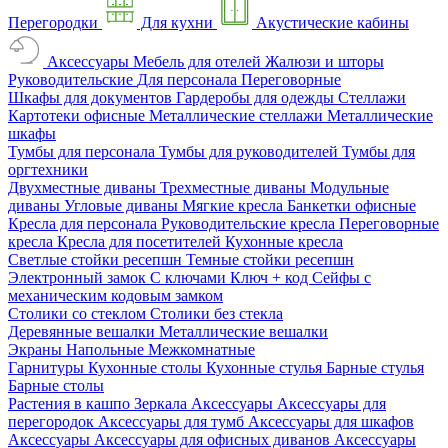
Перегородки
Для кухни
Акустические кабины
Аксессуары
Мебель для отелей
Жалюзи и шторы
Руководительские
Для персонала
Переговорные
Шкафы для документов
Гардеробы для одежды
Стеллажи
Картотеки офисные
Металлические стеллажи
Металлические
шкафы
Тумбы для персонала
Тумбы для руководителей
Тумбы для
оргтехники
Двухместные диваны
Трехместные диваны
Модульные
диваны
Угловые диваны
Мягкие кресла
Банкетки офисные
Кресла для персонала
Руководительские кресла
Переговорные
кресла
Кресла для посетителей
Кухонные кресла
Светлые стойки ресепшн
Темные стойки ресепшн
Электронный замок
С ключами
Ключ + код
Сейфы с
механическим кодовым замком
Столики со стеклом
Столики без стекла
Деревянные вешалки
Металлические вешалки
Экраны
Напольные
Межкомнатные
Гарнитуры
Кухонные столы
Кухонные стулья
Барные стулья
Барные столы
Растения в кашпо
Зеркала
Аксессуары
Аксессуары для
перегородок
Аксессуары для тумб
Аксессуары для шкафов
Аксессуары
Аксессуары для офисных диванов
Аксессуары