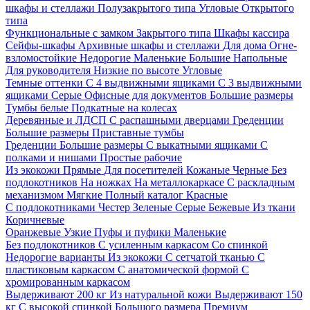
шкафы и стеллажи
Полузакрытого типа
Угловые
Открытого
типа
Функциональные с замком
Закрытого типа
Шкафы кассира
Сейфы-шкафы
Архивные шкафы и стеллажи
Для дома
Огне-
взломостойкие
Недорогие
Маленькие
Большие
Напольные
Для руководителя
Низкие по высоте
Угловые
Темные оттенки
С 4 выдвижными ящиками
С 3 выдвижными
ящиками
Серые
Офисные для документов
Большие размеры
Тумбы белые
Подкатные на колесах
Деревянные и ЛДСП
С распашными дверцами
Греденции
Большие размеры
Приставные тумбы
Греденции
Большие размеры
С выкатными ящиками
С
полками и нишами
Простые рабочие
Из экокожи
Прямые
Для посетителей
Кожаные
Черные
Без
подлокотников
На ножках
На металлокаркасе
С раскладным
механизмом
Мягкие
Полный каталог
Красные
С подлокотниками
Честер
Зеленые
Серые
Бежевые
Из ткани
Коричневые
Оранжевые
Узкие
Пуфы и пуфики
Маленькие
Без подлокотников
С усиленным каркасом
Со спинкой
Недорогие варианты
Из экокожи
С сетчатой тканью
С
пластиковым каркасом
С анатомической формой
С
хромированным каркасом
Выдерживают 200 кг
Из натуральной кожи
Выдерживают 150
кг
С высокой спинкой
Большого размера
Премиум