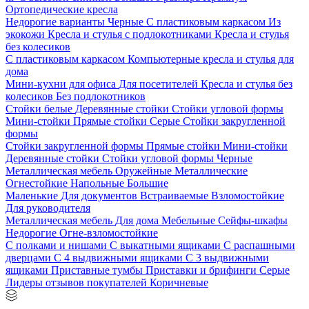
Ортопедические кресла
Недорогие варианты
Черные
С пластиковым каркасом
Из
экокожи
Кресла и стулья с подлокотниками
Кресла и стулья
без колесиков
С пластиковым каркасом
Компьютерные кресла и стулья для
дома
Мини-кухни для офиса
Для посетителей
Кресла и стулья без
колесиков
Без подлокотников
Стойки белые
Деревянные стойки
Стойки угловой формы
Мини-стойки
Прямые стойки
Серые
Стойки закругленной
формы
Стойки закругленной формы
Прямые стойки
Мини-стойки
Деревянные стойки
Стойки угловой формы
Черные
Металлическая мебель
Оружейные
Металлические
Огнестойкие
Напольные
Большие
Маленькие
Для документов
Встраиваемые
Взломостойкие
Для руководителя
Металлическая мебель
Для дома
Мебельные
Сейфы-шкафы
Недорогие
Огне-взломостойкие
С полками и нишами
С выкатными ящиками
С распашными
дверцами
С 4 выдвижными ящиками
С 3 выдвижными
ящиками
Приставные тумбы
Приставки и брифинги
Серые
Лидеры отзывов покупателей
Коричневые