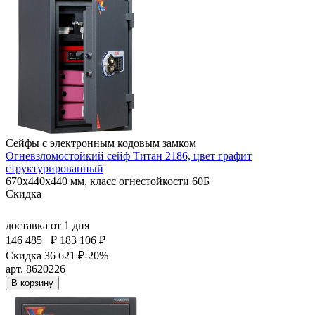
Сейфы с электронным кодовым замком
Огневзломостойкий сейф Титан 2186, цвет графит
структурированный
670x440x440 мм, класс огнестойкости 60Б
Скидка
доставка
от 1 дня
146 485
₽
183 106 ₽
Скидка 36 621 ₽
-20%
арт. 8620226
В корзину