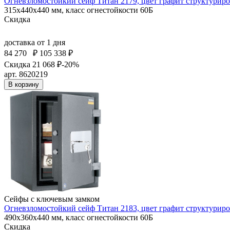
Огневзломостойкий сейф Титан 2179, цвет графит структурир
315x440x440 мм, класс огнестойкости 60Б
Скидка
доставка
от 1 дня
84 270
₽
105 338 ₽
Скидка 21 068 ₽
-20%
арт. 8620219
В корзину
Сейфы с ключевым замком
Огневзломостойкий сейф Титан 2183, цвет графит структурир
490x360x440 мм, класс огнестойкости 60Б
Скидка