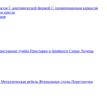
касом
С анатомической формой
С хромированным каркасом
е кресла
иков
риставные тумбы
Приставки и брифинги
Серые
Лидеры
ы
Металлическая мебель
Журнальные столы
Перегородки