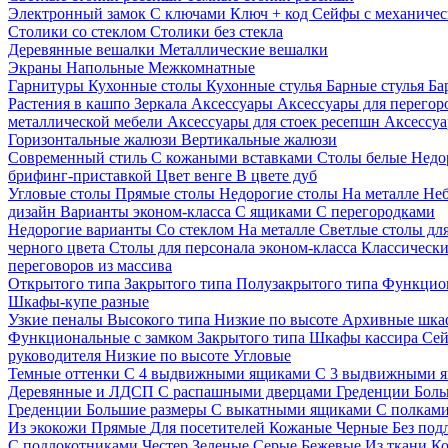
Электронный замок
С ключами
Ключ + код
Сейфы с механичес
Столики со стеклом
Столики без стекла
Деревянные вешалки
Металлические вешалки
Экраны
Напольные
Межкомнатные
Гарнитуры
Кухонные столы
Кухонные стулья
Барные стулья
Ба
Растения в кашпо
Зеркала
Аксессуары
Аксессуары для перего
металлической мебели
Аксессуары для стоек ресепшн
Аксессуа
Горизонтальные жалюзи
Вертикальные жалюзи
Современный стиль
С кожаными вставками
Столы белые
Недо
брифинг-приставкой
Цвет венге
В цвете дуб
Угловые столы
Прямые столы
Недорогие столы
На металле
Неб
дизайн
Варианты эконом-класса
С ящиками
С перегородками
Недорогие варианты
Со стеклом
На металле
Светлые столы дл
черного цвета
Столы для персонала эконом-класса
Классически
переговоров из массива
Открытого типа
Закрытого типа
Полузакрытого типа
Функцион
Шкафы-купе разные
Узкие пеналы
Высокого типа
Низкие по высоте
Архивные шка
Функциональные с замком
Закрытого типа
Шкафы кассира
Се
руководителя
Низкие по высоте
Угловые
Темные оттенки
С 4 выдвижными ящиками
С 3 выдвижными 
Деревянные и ЛДСП
С распашными дверцами
Греденции
Боль
Греденции
Большие размеры
С выкатными ящиками
С полкам
Из экокожи
Прямые
Для посетителей
Кожаные
Черные
Без под
С подлокотниками
Честер
Зеленые
Серые
Бежевые
Из ткани
Ко