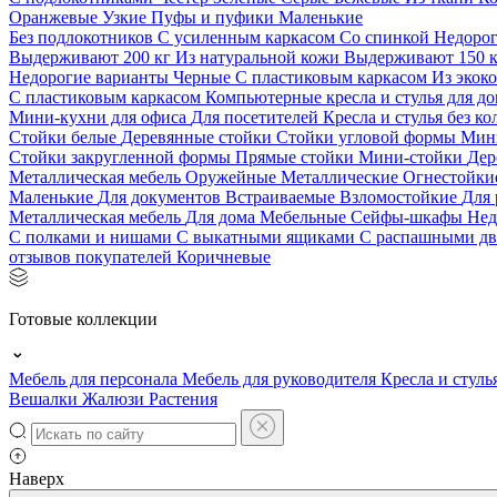
Оранжевые
Узкие
Пуфы и пуфики
Маленькие
Без подлокотников
С усиленным каркасом
Со спинкой
Недоро
Выдерживают 200 кг
Из натуральной кожи
Выдерживают 150 
Недорогие варианты
Черные
С пластиковым каркасом
Из экок
С пластиковым каркасом
Компьютерные кресла и стулья для до
Мини-кухни для офиса
Для посетителей
Кресла и стулья без к
Стойки белые
Деревянные стойки
Стойки угловой формы
Мин
Стойки закругленной формы
Прямые стойки
Мини-стойки
Дер
Металлическая мебель
Оружейные
Металлические
Огнестойк
Маленькие
Для документов
Встраиваемые
Взломостойкие
Для 
Металлическая мебель
Для дома
Мебельные
Сейфы-шкафы
Нед
С полками и нишами
С выкатными ящиками
С распашными д
отзывов покупателей
Коричневые
Готовые коллекции
Мебель для персонала
Мебель для руководителя
Кресла и стуль
Вешалки
Жалюзи
Растения
Наверх