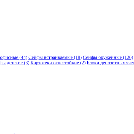
офисные (44)
Сейфы встраиваемые (18)
Сейфы оружейные (126)
фы детские (3)
Картотеки огнестойкие (2)
Блоки депозитных ячее