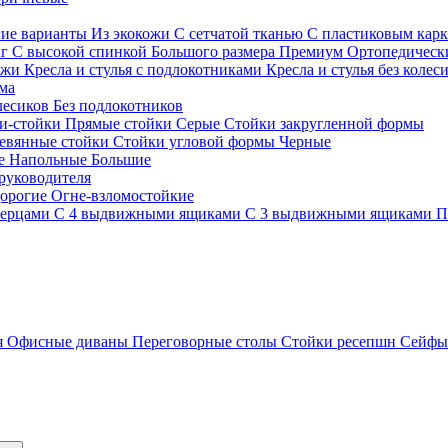
гие варианты
Из экокожи
С сетчатой тканью
С пластиковым кар
кг
С высокой спинкой
Большого размера
Премиум
Ортопедически
ожи
Кресла и стулья с подлокотниками
Кресла и стулья без колес
ма
олесиков
Без подлокотников
и-стойки
Прямые стойки
Серые
Стойки закругленной формы
евянные стойки
Стойки угловой формы
Черные
ие
Напольные
Большие
руководителя
орогие
Огне-взломостойкие
верцами
С 4 выдвижными ящиками
С 3 выдвижными ящиками
П
я
Офисные диваны
Переговорные столы
Стойки ресепшн
Сейф