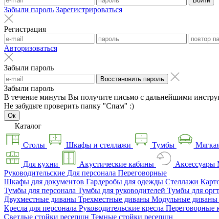
Войти
Забыли пароль
Зарегистрироваться
Регистрация
Авторизоваться
Забыли пароль
Восстановить пароль
Забыли пароль
В течение минуты Вы получите письмо с дальнейшими инстру
Не забудьте проверить папку "Спам" :)
Ок
Каталог
Столы
Шкафы и стеллажи
Тумбы
Мягкая
Для кухни
Акустические кабины
Аксессуары
Руководительские
Для персонала
Переговорные
Шкафы для документов
Гардеробы для одежды
Стеллажи
Карт
Тумбы для персонала
Тумбы для руководителей
Тумбы для орг
Двухместные диваны
Трехместные диваны
Модульные диван
Кресла для персонала
Руководительские кресла
Переговорные 
Светлые стойки ресепшн
Темные стойки ресепшн