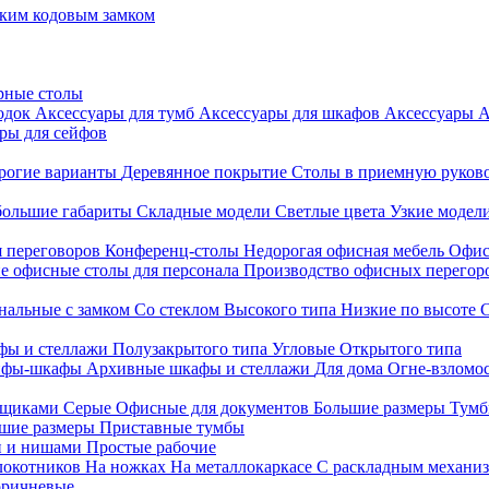
ким кодовым замком
рные столы
родок
Аксессуары для тумб
Аксессуары для шкафов
Аксессуары
А
ры для сейфов
рогие варианты
Деревянное покрытие
Столы в приемную руков
ольшие габариты
Складные модели
Светлые цвета
Узкие модел
я переговоров
Конференц-столы
Недорогая офисная мебель
Офис
е офисные столы для персонала
Производство офисных перегоро
альные с замком
Со стеклом
Высокого типа
Низкие по высоте
фы и стеллажи
Полузакрытого типа
Угловые
Открытого типа
йфы-шкафы
Архивные шкафы и стеллажи
Для дома
Огне-взломо
ящиками
Серые
Офисные для документов
Большие размеры
Тумб
шие размеры
Приставные тумбы
и и нишами
Простые рабочие
локотников
На ножках
На металлокаркасе
С раскладным механи
ричневые