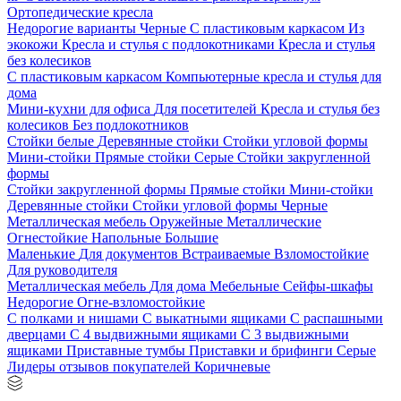
Ортопедические кресла
Недорогие варианты
Черные
С пластиковым каркасом
Из
экокожи
Кресла и стулья с подлокотниками
Кресла и стулья
без колесиков
С пластиковым каркасом
Компьютерные кресла и стулья для
дома
Мини-кухни для офиса
Для посетителей
Кресла и стулья без
колесиков
Без подлокотников
Стойки белые
Деревянные стойки
Стойки угловой формы
Мини-стойки
Прямые стойки
Серые
Стойки закругленной
формы
Стойки закругленной формы
Прямые стойки
Мини-стойки
Деревянные стойки
Стойки угловой формы
Черные
Металлическая мебель
Оружейные
Металлические
Огнестойкие
Напольные
Большие
Маленькие
Для документов
Встраиваемые
Взломостойкие
Для руководителя
Металлическая мебель
Для дома
Мебельные
Сейфы-шкафы
Недорогие
Огне-взломостойкие
С полками и нишами
С выкатными ящиками
С распашными
дверцами
С 4 выдвижными ящиками
С 3 выдвижными
ящиками
Приставные тумбы
Приставки и брифинги
Серые
Лидеры отзывов покупателей
Коричневые