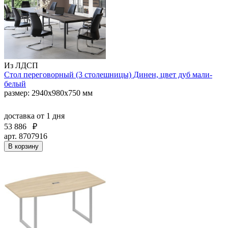
Из ЛДСП
Стол переговорный (3 столешницы) Динен, цвет дуб мали-
белый
размер: 2940х980х750 мм
доставка
от 1 дня
53 886
₽
арт. 8707916
В корзину