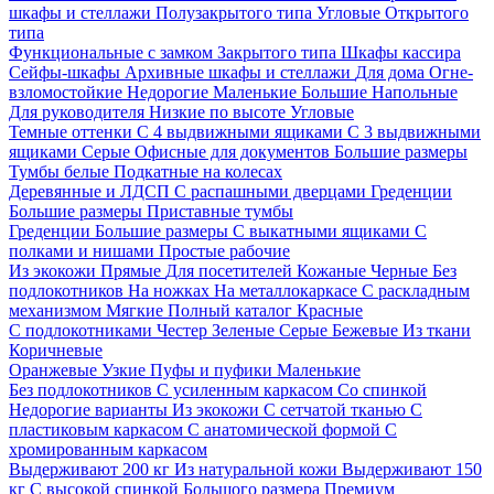
шкафы и стеллажи
Полузакрытого типа
Угловые
Открытого
типа
Функциональные с замком
Закрытого типа
Шкафы кассира
Сейфы-шкафы
Архивные шкафы и стеллажи
Для дома
Огне-
взломостойкие
Недорогие
Маленькие
Большие
Напольные
Для руководителя
Низкие по высоте
Угловые
Темные оттенки
С 4 выдвижными ящиками
С 3 выдвижными
ящиками
Серые
Офисные для документов
Большие размеры
Тумбы белые
Подкатные на колесах
Деревянные и ЛДСП
С распашными дверцами
Греденции
Большие размеры
Приставные тумбы
Греденции
Большие размеры
С выкатными ящиками
С
полками и нишами
Простые рабочие
Из экокожи
Прямые
Для посетителей
Кожаные
Черные
Без
подлокотников
На ножках
На металлокаркасе
С раскладным
механизмом
Мягкие
Полный каталог
Красные
С подлокотниками
Честер
Зеленые
Серые
Бежевые
Из ткани
Коричневые
Оранжевые
Узкие
Пуфы и пуфики
Маленькие
Без подлокотников
С усиленным каркасом
Со спинкой
Недорогие варианты
Из экокожи
С сетчатой тканью
С
пластиковым каркасом
С анатомической формой
С
хромированным каркасом
Выдерживают 200 кг
Из натуральной кожи
Выдерживают 150
кг
С высокой спинкой
Большого размера
Премиум