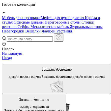
Готовые коллекции
Мебель для персонала
Мебель для руководителя
Кресла и
стулья
Офисные диваны
Переговорные столы
Стойки
ресепшн
Сейфы
Металлическая мебель
Журнальные столы
Перегородки
Вешалки
Жалюзи
Растения
Наверх
На главную
Назад
Столы для переговоров из
Заказать бесплатно
ЛДСП
дизайн-проект офиса
Заказать бесплатно
дизайн-проект офиса
Заказать бесплатно
выезд специалиста
Заказать бесплатно
выезд специалиста