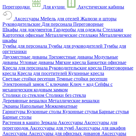
Перегородки
Для кухни
Акустические кабины
Аксессуары
Мебель для отелей
Жалюзи и шторы
Руководительские
Для персонала
Переговорные
Шкафы для документов
Гардеробы для одежды
Стеллажи
Картотеки офисные
Металлические стеллажи
Металлические
шкафы
Тумбы для персонала
Тумбы для руководителей
Тумбы для
оргтехники
Двухместные диваны
Трехместные диваны
Модульные
диваны
Угловые диваны
Мягкие кресла
Банкетки офисные
Кресла для персонала
Руководительские кресла
Переговорные
кресла
Кресла для посетителей
Кухонные кресла
Светлые стойки ресепшн
Темные стойки ресепшн
Электронный замок
С ключами
Ключ + код
Сейфы с
механическим кодовым замком
Столики со стеклом
Столики без стекла
Деревянные вешалки
Металлические вешалки
Экраны
Напольные
Межкомнатные
Гарнитуры
Кухонные столы
Кухонные стулья
Барные стулья
Барные столы
Растения в кашпо
Зеркала
Аксессуары
Аксессуары для
перегородок
Аксессуары для тумб
Аксессуары для шкафов
Аксессуары
Аксессуары для офисных диванов
Аксессуары