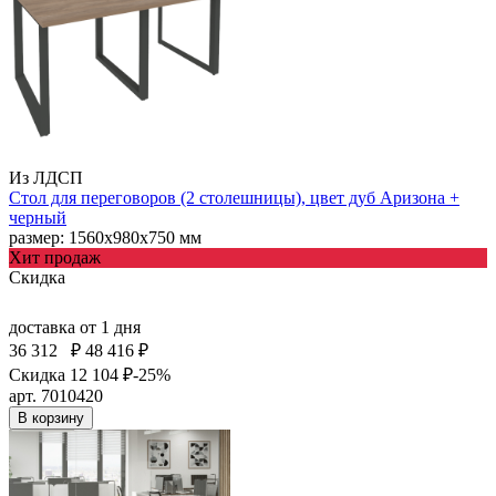
Из ЛДСП
Стол для переговоров (2 столешницы), цвет дуб Аризона +
черный
размер: 1560х980х750 мм
Хит продаж
Скидка
доставка
от 1 дня
36 312
₽
48 416 ₽
Скидка 12 104 ₽
-25%
арт. 7010420
В корзину