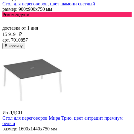
Стол для переговоров, цвет шамони светлый
размер: 900х900х750 мм
Рекомендуем
доставка
от 1 дня
15 919
₽
арт. 7010857
В корзину
Из ЛДСП
Стол для переговоров Мира Трио, цвет антрацит премиум +
белый
размер: 1600x1440x750 мм