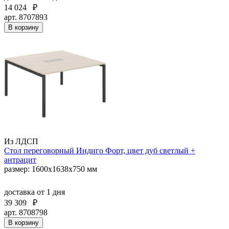
14 024
₽
арт. 8707893
В корзину
Из ЛДСП
Стол переговорный Индиго Форт, цвет дуб светлый +
антрацит
размер: 1600х1638х750 мм
доставка
от 1 дня
39 309
₽
арт. 8708798
В корзину