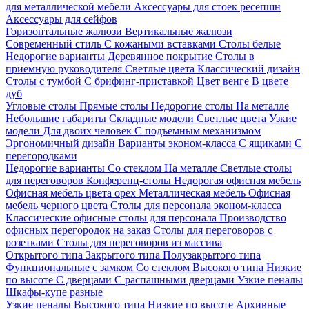
для металлической мебели
Аксессуары для стоек ресепшн
Аксессуары для сейфов
Горизонтальные жалюзи
Вертикальные жалюзи
Современный стиль
С кожаными вставками
Столы белые
Недорогие варианты
Деревянное покрытие
Столы в
приемную руководителя
Светлые цвета
Классический дизайн
Столы с тумбой
С брифинг-приставкой
Цвет венге
В цвете
дуб
Угловые столы
Прямые столы
Недорогие столы
На металле
Небольшие габариты
Складные модели
Светлые цвета
Узкие
модели
Для двоих человек
С подъемным механизмом
Эргономичный дизайн
Варианты эконом-класса
С ящиками
С
перегородками
Недорогие варианты
Со стеклом
На металле
Светлые столы
для переговоров
Конференц-столы
Недорогая офисная мебель
Офисная мебель цвета орех
Металлическая мебель
Офисная
мебель черного цвета
Столы для персонала эконом-класса
Классические офисные столы для персонала
Производство
офисных перегородок на заказ
Столы для переговоров с
розетками
Столы для переговоров из массива
Открытого типа
Закрытого типа
Полузакрытого типа
Функциональные с замком
Со стеклом
Высокого типа
Низкие
по высоте
С дверцами
С распашными дверцами
Узкие пеналы
Шкафы-купе разные
Узкие пеналы
Высокого типа
Низкие по высоте
Архивные