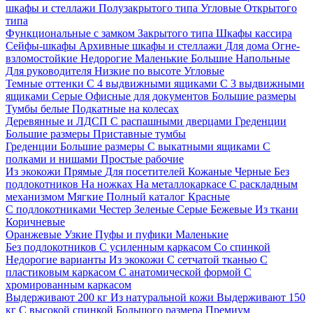
шкафы и стеллажи
Полузакрытого типа
Угловые
Открытого
типа
Функциональные с замком
Закрытого типа
Шкафы кассира
Сейфы-шкафы
Архивные шкафы и стеллажи
Для дома
Огне-
взломостойкие
Недорогие
Маленькие
Большие
Напольные
Для руководителя
Низкие по высоте
Угловые
Темные оттенки
С 4 выдвижными ящиками
С 3 выдвижными
ящиками
Серые
Офисные для документов
Большие размеры
Тумбы белые
Подкатные на колесах
Деревянные и ЛДСП
С распашными дверцами
Греденции
Большие размеры
Приставные тумбы
Греденции
Большие размеры
С выкатными ящиками
С
полками и нишами
Простые рабочие
Из экокожи
Прямые
Для посетителей
Кожаные
Черные
Без
подлокотников
На ножках
На металлокаркасе
С раскладным
механизмом
Мягкие
Полный каталог
Красные
С подлокотниками
Честер
Зеленые
Серые
Бежевые
Из ткани
Коричневые
Оранжевые
Узкие
Пуфы и пуфики
Маленькие
Без подлокотников
С усиленным каркасом
Со спинкой
Недорогие варианты
Из экокожи
С сетчатой тканью
С
пластиковым каркасом
С анатомической формой
С
хромированным каркасом
Выдерживают 200 кг
Из натуральной кожи
Выдерживают 150
кг
С высокой спинкой
Большого размера
Премиум