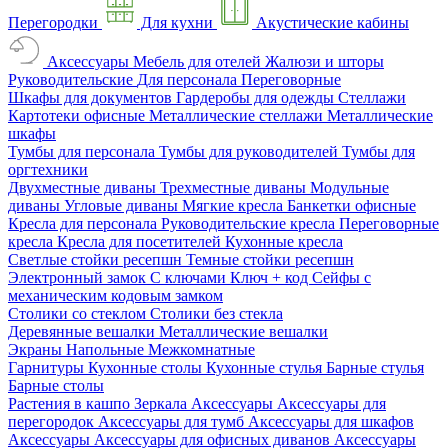
Перегородки
Для кухни
Акустические кабины
Аксессуары
Мебель для отелей
Жалюзи и шторы
Руководительские
Для персонала
Переговорные
Шкафы для документов
Гардеробы для одежды
Стеллажи
Картотеки офисные
Металлические стеллажи
Металлические
шкафы
Тумбы для персонала
Тумбы для руководителей
Тумбы для
оргтехники
Двухместные диваны
Трехместные диваны
Модульные
диваны
Угловые диваны
Мягкие кресла
Банкетки офисные
Кресла для персонала
Руководительские кресла
Переговорные
кресла
Кресла для посетителей
Кухонные кресла
Светлые стойки ресепшн
Темные стойки ресепшн
Электронный замок
С ключами
Ключ + код
Сейфы с
механическим кодовым замком
Столики со стеклом
Столики без стекла
Деревянные вешалки
Металлические вешалки
Экраны
Напольные
Межкомнатные
Гарнитуры
Кухонные столы
Кухонные стулья
Барные стулья
Барные столы
Растения в кашпо
Зеркала
Аксессуары
Аксессуары для
перегородок
Аксессуары для тумб
Аксессуары для шкафов
Аксессуары
Аксессуары для офисных диванов
Аксессуары