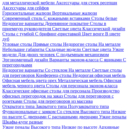
для металлической мебели
Аксессуары для стоек ресепшн
Аксессуары для сейфов
Горизонтальные жалюзи
Вертикальные жалюзи
Современный стиль
С кожаными вставками
Столы белые
Недорогие варианты
Деревянное покрытие
Столы в
приемную руководителя
Светлые цвета
Классический дизайн
Столы с тумбой
С брифинг-приставкой
Цвет венге
В цвете
дуб
Угловые столы
Прямые столы
Недорогие столы
На металле
Небольшие габариты
Складные модели
Светлые цвета
Узкие
модели
Для двоих человек
С подъемным механизмом
Эргономичный дизайн
Варианты эконом-класса
С ящиками
С
перегородками
Недорогие варианты
Со стеклом
На металле
Светлые столы
для переговоров
Конференц-столы
Недорогая офисная мебель
Офисная мебель цвета орех
Металлическая мебель
Офисная
мебель черного цвета
Столы для персонала эконом-класса
Классические офисные столы для персонала
Производство
офисных перегородок на заказ
Столы для переговоров с
розетками
Столы для переговоров из массива
Открытого типа
Закрытого типа
Полузакрытого типа
Функциональные с замком
Со стеклом
Высокого типа
Низкие
по высоте
С дверцами
С распашными дверцами
Узкие пеналы
Шкафы-купе разные
Узкие пеналы
Высокого типа
Низкие по высоте
Архивные