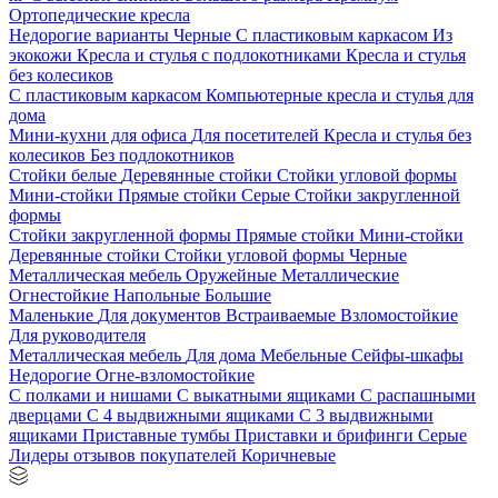
Ортопедические кресла
Недорогие варианты
Черные
С пластиковым каркасом
Из
экокожи
Кресла и стулья с подлокотниками
Кресла и стулья
без колесиков
С пластиковым каркасом
Компьютерные кресла и стулья для
дома
Мини-кухни для офиса
Для посетителей
Кресла и стулья без
колесиков
Без подлокотников
Стойки белые
Деревянные стойки
Стойки угловой формы
Мини-стойки
Прямые стойки
Серые
Стойки закругленной
формы
Стойки закругленной формы
Прямые стойки
Мини-стойки
Деревянные стойки
Стойки угловой формы
Черные
Металлическая мебель
Оружейные
Металлические
Огнестойкие
Напольные
Большие
Маленькие
Для документов
Встраиваемые
Взломостойкие
Для руководителя
Металлическая мебель
Для дома
Мебельные
Сейфы-шкафы
Недорогие
Огне-взломостойкие
С полками и нишами
С выкатными ящиками
С распашными
дверцами
С 4 выдвижными ящиками
С 3 выдвижными
ящиками
Приставные тумбы
Приставки и брифинги
Серые
Лидеры отзывов покупателей
Коричневые