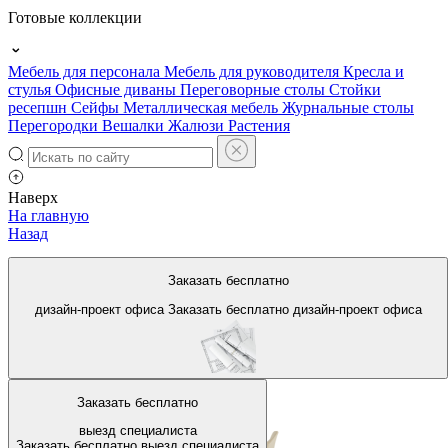
Готовые коллекции
Мебель для персонала
Мебель для руководителя
Кресла и
стулья
Офисные диваны
Переговорные столы
Стойки
ресепшн
Сейфы
Металлическая мебель
Журнальные столы
Перегородки
Вешалки
Жалюзи
Растения
Наверх
На главную
Назад
Классические столы для
Заказать бесплатно
переговоров
дизайн-проект офиса
Заказать бесплатно
дизайн-проект офиса
Заказать бесплатно
выезд специалиста
Заказать бесплатно
выезд специалиста