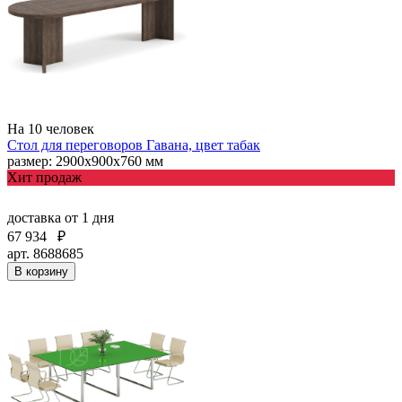
На 10 человек
Стол для переговоров Гавана, цвет табак
размер: 2900x900x760 мм
Хит продаж
доставка
от 1 дня
67 934
₽
арт. 8688685
В корзину