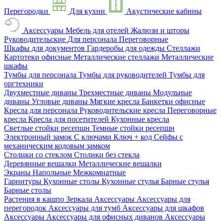
Перегородки
Для кухни
Акустические кабины
Аксессуары
Мебель для отелей
Жалюзи и шторы
Руководительские
Для персонала
Переговорные
Шкафы для документов
Гардеробы для одежды
Стеллажи
Картотеки офисные
Металлические стеллажи
Металлические
шкафы
Тумбы для персонала
Тумбы для руководителей
Тумбы для
оргтехники
Двухместные диваны
Трехместные диваны
Модульные
диваны
Угловые диваны
Мягкие кресла
Банкетки офисные
Кресла для персонала
Руководительские кресла
Переговорные
кресла
Кресла для посетителей
Кухонные кресла
Светлые стойки ресепшн
Темные стойки ресепшн
Электронный замок
С ключами
Ключ + код
Сейфы с
механическим кодовым замком
Столики со стеклом
Столики без стекла
Деревянные вешалки
Металлические вешалки
Экраны
Напольные
Межкомнатные
Гарнитуры
Кухонные столы
Кухонные стулья
Барные стулья
Барные столы
Растения в кашпо
Зеркала
Аксессуары
Аксессуары для
перегородок
Аксессуары для тумб
Аксессуары для шкафов
Аксессуары
Аксессуары для офисных диванов
Аксессуары