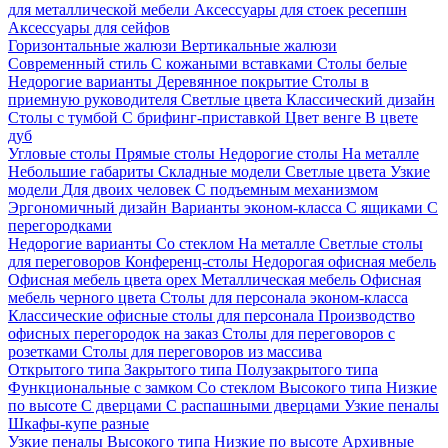
для металлической мебели
Аксессуары для стоек ресепшн
Аксессуары для сейфов
Горизонтальные жалюзи
Вертикальные жалюзи
Современный стиль
С кожаными вставками
Столы белые
Недорогие варианты
Деревянное покрытие
Столы в
приемную руководителя
Светлые цвета
Классический дизайн
Столы с тумбой
С брифинг-приставкой
Цвет венге
В цвете
дуб
Угловые столы
Прямые столы
Недорогие столы
На металле
Небольшие габариты
Складные модели
Светлые цвета
Узкие
модели
Для двоих человек
С подъемным механизмом
Эргономичный дизайн
Варианты эконом-класса
С ящиками
С
перегородками
Недорогие варианты
Со стеклом
На металле
Светлые столы
для переговоров
Конференц-столы
Недорогая офисная мебель
Офисная мебель цвета орех
Металлическая мебель
Офисная
мебель черного цвета
Столы для персонала эконом-класса
Классические офисные столы для персонала
Производство
офисных перегородок на заказ
Столы для переговоров с
розетками
Столы для переговоров из массива
Открытого типа
Закрытого типа
Полузакрытого типа
Функциональные с замком
Со стеклом
Высокого типа
Низкие
по высоте
С дверцами
С распашными дверцами
Узкие пеналы
Шкафы-купе разные
Узкие пеналы
Высокого типа
Низкие по высоте
Архивные