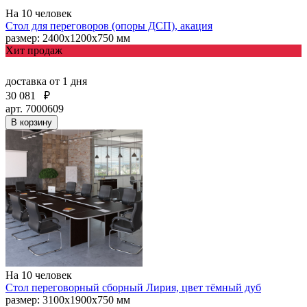
На 10 человек
Стол для переговоров (опоры ДСП), акация
размер: 2400х1200х750 мм
Хит продаж
доставка
от 1 дня
30 081
₽
арт. 7000609
В корзину
На 10 человек
Стол переговорный сборный Лирия, цвет тёмный дуб
размер: 3100x1900x750 мм