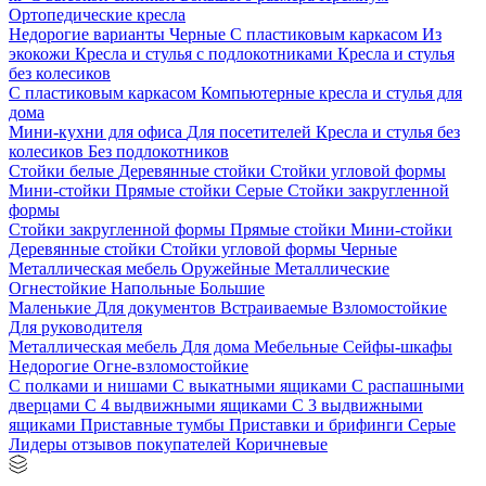
Ортопедические кресла
Недорогие варианты
Черные
С пластиковым каркасом
Из
экокожи
Кресла и стулья с подлокотниками
Кресла и стулья
без колесиков
С пластиковым каркасом
Компьютерные кресла и стулья для
дома
Мини-кухни для офиса
Для посетителей
Кресла и стулья без
колесиков
Без подлокотников
Стойки белые
Деревянные стойки
Стойки угловой формы
Мини-стойки
Прямые стойки
Серые
Стойки закругленной
формы
Стойки закругленной формы
Прямые стойки
Мини-стойки
Деревянные стойки
Стойки угловой формы
Черные
Металлическая мебель
Оружейные
Металлические
Огнестойкие
Напольные
Большие
Маленькие
Для документов
Встраиваемые
Взломостойкие
Для руководителя
Металлическая мебель
Для дома
Мебельные
Сейфы-шкафы
Недорогие
Огне-взломостойкие
С полками и нишами
С выкатными ящиками
С распашными
дверцами
С 4 выдвижными ящиками
С 3 выдвижными
ящиками
Приставные тумбы
Приставки и брифинги
Серые
Лидеры отзывов покупателей
Коричневые