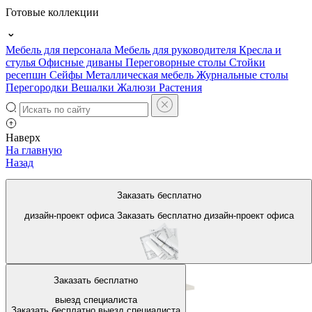
Готовые коллекции
Мебель для персонала
Мебель для руководителя
Кресла и
стулья
Офисные диваны
Переговорные столы
Стойки
ресепшн
Сейфы
Металлическая мебель
Журнальные столы
Перегородки
Вешалки
Жалюзи
Растения
Наверх
На главную
Назад
Столы для переговоров на 10
Заказать бесплатно
человек
дизайн-проект офиса
Заказать бесплатно
дизайн-проект офиса
Заказать бесплатно
выезд специалиста
Заказать бесплатно
выезд специалиста