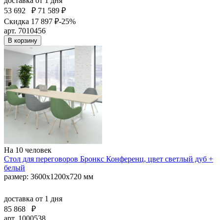
доставка
от 1 дня
53 692
₽
71 589 ₽
Скидка 17 897 ₽
-25%
арт. 7010456
В корзину
На 10 человек
Стол для переговоров Бронкс Конференц, цвет светлый дуб +
белый
размер: 3600х1200х720 мм
доставка
от 1 дня
85 868
₽
арт. 1000538