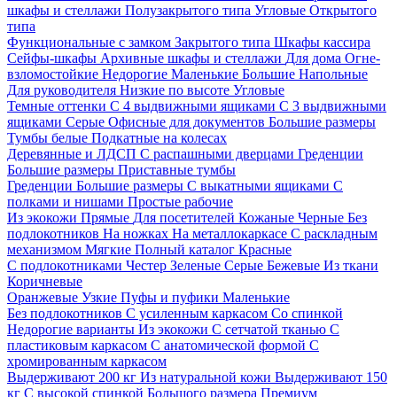
шкафы и стеллажи
Полузакрытого типа
Угловые
Открытого
типа
Функциональные с замком
Закрытого типа
Шкафы кассира
Сейфы-шкафы
Архивные шкафы и стеллажи
Для дома
Огне-
взломостойкие
Недорогие
Маленькие
Большие
Напольные
Для руководителя
Низкие по высоте
Угловые
Темные оттенки
С 4 выдвижными ящиками
С 3 выдвижными
ящиками
Серые
Офисные для документов
Большие размеры
Тумбы белые
Подкатные на колесах
Деревянные и ЛДСП
С распашными дверцами
Греденции
Большие размеры
Приставные тумбы
Греденции
Большие размеры
С выкатными ящиками
С
полками и нишами
Простые рабочие
Из экокожи
Прямые
Для посетителей
Кожаные
Черные
Без
подлокотников
На ножках
На металлокаркасе
С раскладным
механизмом
Мягкие
Полный каталог
Красные
С подлокотниками
Честер
Зеленые
Серые
Бежевые
Из ткани
Коричневые
Оранжевые
Узкие
Пуфы и пуфики
Маленькие
Без подлокотников
С усиленным каркасом
Со спинкой
Недорогие варианты
Из экокожи
С сетчатой тканью
С
пластиковым каркасом
С анатомической формой
С
хромированным каркасом
Выдерживают 200 кг
Из натуральной кожи
Выдерживают 150
кг
С высокой спинкой
Большого размера
Премиум