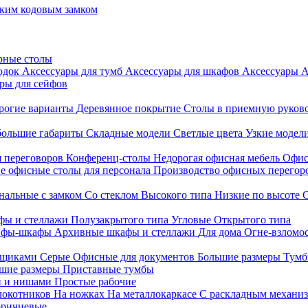
ким кодовым замком
рные столы
родок
Аксессуары для тумб
Аксессуары для шкафов
Аксессуары
А
ры для сейфов
рогие варианты
Деревянное покрытие
Столы в приемную руков
ольшие габариты
Складные модели
Светлые цвета
Узкие модел
я переговоров
Конференц-столы
Недорогая офисная мебель
Офис
е офисные столы для персонала
Производство офисных перегоро
альные с замком
Со стеклом
Высокого типа
Низкие по высоте
фы и стеллажи
Полузакрытого типа
Угловые
Открытого типа
йфы-шкафы
Архивные шкафы и стеллажи
Для дома
Огне-взломо
ящиками
Серые
Офисные для документов
Большие размеры
Тумб
шие размеры
Приставные тумбы
и и нишами
Простые рабочие
локотников
На ножках
На металлокаркасе
С раскладным механи
ричневые