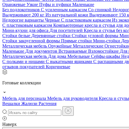
Оранжевые
Узкие
Пуфы и пуфики
Маленькие
Без подлокотников
С усиленным каркасом
Со спинкой
Недоро
Выдерживают 200 кг
Из натуральной кожи
Выдерживают 150 
Недорогие варианты
Черные
С пластиковым каркасом
Из экок
С пластиковым каркасом
Компьютерные кресла и стулья для до
Мини-кухни для офиса
Для посетителей
Кресла и стулья без к
Стойки белые
Деревянные стойки
Стойки угловой формы
Мин
Стойки закругленной формы
Прямые стойки
Мини-стойки
Дер
Металлическая мебель
Оружейные
Металлические
Огнестойк
Маленькие
Для документов
Встраиваемые
Взломостойкие
Для 
Металлическая мебель
Для дома
Мебельные
Сейфы-шкафы
Нед
С полками и нишами
С выкатными ящиками
С распашными д
отзывов покупателей
Коричневые
Готовые коллекции
Мебель для персонала
Мебель для руководителя
Кресла и стуль
Вешалки
Жалюзи
Растения
Наверх