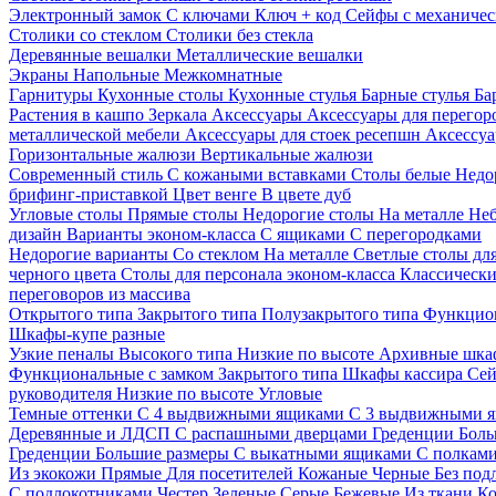
Электронный замок
С ключами
Ключ + код
Сейфы с механичес
Столики со стеклом
Столики без стекла
Деревянные вешалки
Металлические вешалки
Экраны
Напольные
Межкомнатные
Гарнитуры
Кухонные столы
Кухонные стулья
Барные стулья
Ба
Растения в кашпо
Зеркала
Аксессуары
Аксессуары для перего
металлической мебели
Аксессуары для стоек ресепшн
Аксессуа
Горизонтальные жалюзи
Вертикальные жалюзи
Современный стиль
С кожаными вставками
Столы белые
Недо
брифинг-приставкой
Цвет венге
В цвете дуб
Угловые столы
Прямые столы
Недорогие столы
На металле
Неб
дизайн
Варианты эконом-класса
С ящиками
С перегородками
Недорогие варианты
Со стеклом
На металле
Светлые столы дл
черного цвета
Столы для персонала эконом-класса
Классически
переговоров из массива
Открытого типа
Закрытого типа
Полузакрытого типа
Функцион
Шкафы-купе разные
Узкие пеналы
Высокого типа
Низкие по высоте
Архивные шка
Функциональные с замком
Закрытого типа
Шкафы кассира
Се
руководителя
Низкие по высоте
Угловые
Темные оттенки
С 4 выдвижными ящиками
С 3 выдвижными 
Деревянные и ЛДСП
С распашными дверцами
Греденции
Боль
Греденции
Большие размеры
С выкатными ящиками
С полкам
Из экокожи
Прямые
Для посетителей
Кожаные
Черные
Без под
С подлокотниками
Честер
Зеленые
Серые
Бежевые
Из ткани
Ко