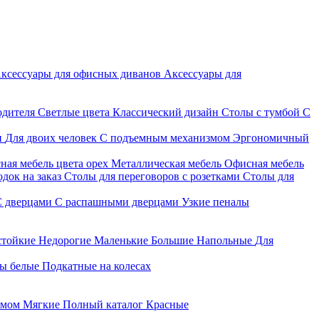
ксессуары для офисных диванов
Аксессуары для
одителя
Светлые цвета
Классический дизайн
Столы с тумбой
С
и
Для двоих человек
С подъемным механизмом
Эргономичный
ная мебель цвета орех
Металлическая мебель
Офисная мебель
док на заказ
Столы для переговоров с розетками
Столы для
С дверцами
С распашными дверцами
Узкие пеналы
стойкие
Недорогие
Маленькие
Большие
Напольные
Для
ы белые
Подкатные на колесах
змом
Мягкие
Полный каталог
Красные