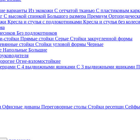
гие варианты
Из экокожи
С сетчатой тканью
С пластиковым кар
кг
С высокой спинкой
Большого размера
Премиум
Ортопедически
ожи
Кресла и стулья с подлокотниками
Кресла и стулья без колес
ма
олесиков
Без подлокотников
и-стойки
Прямые стойки
Серые
Стойки закругленной формы
евянные стойки
Стойки угловой формы
Черные
ие
Напольные
Большие
руководителя
орогие
Огне-взломостойкие
верцами
С 4 выдвижными ящиками
С 3 выдвижными ящиками
П
я
Офисные диваны
Переговорные столы
Стойки ресепшн
Сейф