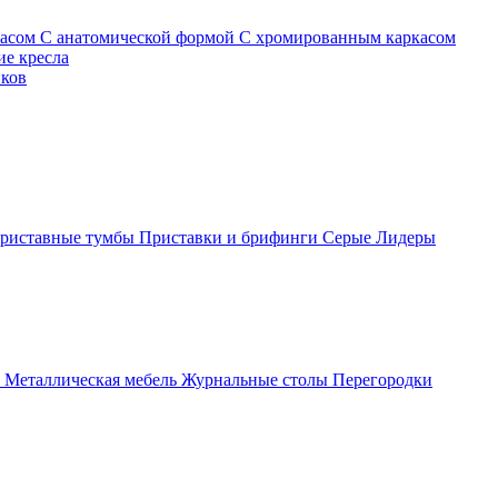
касом
С анатомической формой
С хромированным каркасом
е кресла
иков
риставные тумбы
Приставки и брифинги
Серые
Лидеры
ы
Металлическая мебель
Журнальные столы
Перегородки