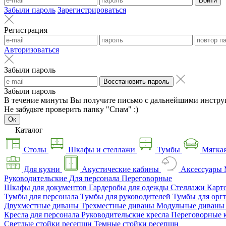
Войти
Забыли пароль
Зарегистрироваться
Регистрация
Авторизоваться
Забыли пароль
Восстановить пароль
Забыли пароль
В течение минуты Вы получите письмо с дальнейшими инстру
Не забудьте проверить папку "Спам" :)
Ок
Каталог
Столы
Шкафы и стеллажи
Тумбы
Мягкая
Для кухни
Акустические кабины
Аксессуары
Руководительские
Для персонала
Переговорные
Шкафы для документов
Гардеробы для одежды
Стеллажи
Карт
Тумбы для персонала
Тумбы для руководителей
Тумбы для орг
Двухместные диваны
Трехместные диваны
Модульные диван
Кресла для персонала
Руководительские кресла
Переговорные 
Светлые стойки ресепшн
Темные стойки ресепшн