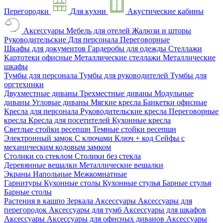
Перегородки
Для кухни
Акустические кабины
Аксессуары
Мебель для отелей
Жалюзи и шторы
Руководительские
Для персонала
Переговорные
Шкафы для документов
Гардеробы для одежды
Стеллажи
Картотеки офисные
Металлические стеллажи
Металлические
шкафы
Тумбы для персонала
Тумбы для руководителей
Тумбы для
оргтехники
Двухместные диваны
Трехместные диваны
Модульные
диваны
Угловые диваны
Мягкие кресла
Банкетки офисные
Кресла для персонала
Руководительские кресла
Переговорные
кресла
Кресла для посетителей
Кухонные кресла
Светлые стойки ресепшн
Темные стойки ресепшн
Электронный замок
С ключами
Ключ + код
Сейфы с
механическим кодовым замком
Столики со стеклом
Столики без стекла
Деревянные вешалки
Металлические вешалки
Экраны
Напольные
Межкомнатные
Гарнитуры
Кухонные столы
Кухонные стулья
Барные стулья
Барные столы
Растения в кашпо
Зеркала
Аксессуары
Аксессуары для
перегородок
Аксессуары для тумб
Аксессуары для шкафов
Аксессуары
Аксессуары для офисных диванов
Аксессуары