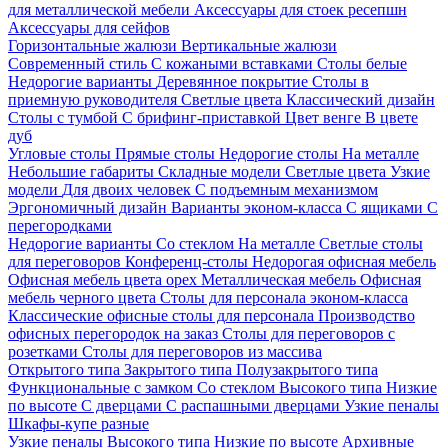
для металлической мебели
Аксессуары для стоек ресепшн
Аксессуары для сейфов
Горизонтальные жалюзи
Вертикальные жалюзи
Современный стиль
С кожаными вставками
Столы белые
Недорогие варианты
Деревянное покрытие
Столы в
приемную руководителя
Светлые цвета
Классический дизайн
Столы с тумбой
С брифинг-приставкой
Цвет венге
В цвете
дуб
Угловые столы
Прямые столы
Недорогие столы
На металле
Небольшие габариты
Складные модели
Светлые цвета
Узкие
модели
Для двоих человек
С подъемным механизмом
Эргономичный дизайн
Варианты эконом-класса
С ящиками
С
перегородками
Недорогие варианты
Со стеклом
На металле
Светлые столы
для переговоров
Конференц-столы
Недорогая офисная мебель
Офисная мебель цвета орех
Металлическая мебель
Офисная
мебель черного цвета
Столы для персонала эконом-класса
Классические офисные столы для персонала
Производство
офисных перегородок на заказ
Столы для переговоров с
розетками
Столы для переговоров из массива
Открытого типа
Закрытого типа
Полузакрытого типа
Функциональные с замком
Со стеклом
Высокого типа
Низкие
по высоте
С дверцами
С распашными дверцами
Узкие пеналы
Шкафы-купе разные
Узкие пеналы
Высокого типа
Низкие по высоте
Архивные