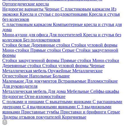
Ортопедические кресла
Недорогие варианты
Черные
С пластиковым каркасом
Из
экокожи
Кресла и стулья с подлокотниками
Кресла и стулья
без колесиков
С пластиковым каркасом
Компьютерные кресла и стулья для
дома
Мини-кухни для офиса
Для посетителей
Кресла и стулья без
колесиков
Без подлокотников
Стойки белые
Деревянные стойки
Стойки угловой формы
Мини-стойки
Прямые стойки
Серые
Стойки закругленной
формы
Стойки закругленной формы
Прямые стойки
Мини-стойки
Деревянные стойки
Стойки угловой формы
Черные
Металлическая мебель
Оружейные
Металлические
Огнестойкие
Напольные
Большие
Маленькие
Для документов
Встраиваемые
Взломостойкие
Для руководителя
Металлическая мебель
Для дома
Мебельные
Сейфы-шкафы
Недорогие
Огне-взломостойкие
С полками и нишами
С выкатными ящиками
С распашными
дверцами
С 4 выдвижными ящиками
С 3 выдвижными
ящиками
Приставные тумбы
Приставки и брифинги
Серые
Лидеры отзывов покупателей
Коричневые