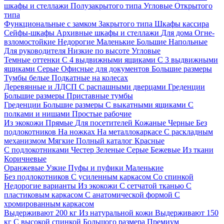
шкафы и стеллажи
Полузакрытого типа
Угловые
Открытого
типа
Функциональные с замком
Закрытого типа
Шкафы кассира
Сейфы-шкафы
Архивные шкафы и стеллажи
Для дома
Огне-
взломостойкие
Недорогие
Маленькие
Большие
Напольные
Для руководителя
Низкие по высоте
Угловые
Темные оттенки
С 4 выдвижными ящиками
С 3 выдвижными
ящиками
Серые
Офисные для документов
Большие размеры
Тумбы белые
Подкатные на колесах
Деревянные и ЛДСП
С распашными дверцами
Греденции
Большие размеры
Приставные тумбы
Греденции
Большие размеры
С выкатными ящиками
С
полками и нишами
Простые рабочие
Из экокожи
Прямые
Для посетителей
Кожаные
Черные
Без
подлокотников
На ножках
На металлокаркасе
С раскладным
механизмом
Мягкие
Полный каталог
Красные
С подлокотниками
Честер
Зеленые
Серые
Бежевые
Из ткани
Коричневые
Оранжевые
Узкие
Пуфы и пуфики
Маленькие
Без подлокотников
С усиленным каркасом
Со спинкой
Недорогие варианты
Из экокожи
С сетчатой тканью
С
пластиковым каркасом
С анатомической формой
С
хромированным каркасом
Выдерживают 200 кг
Из натуральной кожи
Выдерживают 150
кг
С высокой спинкой
Большого размера
Премиум