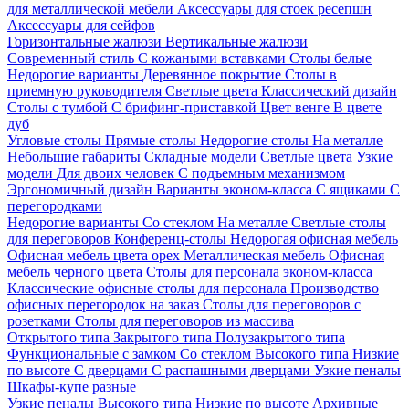
для металлической мебели
Аксессуары для стоек ресепшн
Аксессуары для сейфов
Горизонтальные жалюзи
Вертикальные жалюзи
Современный стиль
С кожаными вставками
Столы белые
Недорогие варианты
Деревянное покрытие
Столы в
приемную руководителя
Светлые цвета
Классический дизайн
Столы с тумбой
С брифинг-приставкой
Цвет венге
В цвете
дуб
Угловые столы
Прямые столы
Недорогие столы
На металле
Небольшие габариты
Складные модели
Светлые цвета
Узкие
модели
Для двоих человек
С подъемным механизмом
Эргономичный дизайн
Варианты эконом-класса
С ящиками
С
перегородками
Недорогие варианты
Со стеклом
На металле
Светлые столы
для переговоров
Конференц-столы
Недорогая офисная мебель
Офисная мебель цвета орех
Металлическая мебель
Офисная
мебель черного цвета
Столы для персонала эконом-класса
Классические офисные столы для персонала
Производство
офисных перегородок на заказ
Столы для переговоров с
розетками
Столы для переговоров из массива
Открытого типа
Закрытого типа
Полузакрытого типа
Функциональные с замком
Со стеклом
Высокого типа
Низкие
по высоте
С дверцами
С распашными дверцами
Узкие пеналы
Шкафы-купе разные
Узкие пеналы
Высокого типа
Низкие по высоте
Архивные