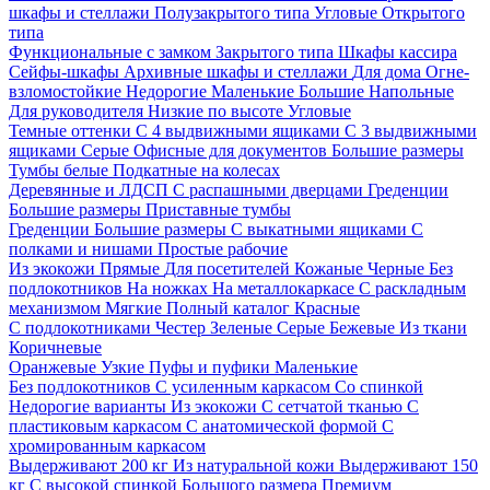
шкафы и стеллажи
Полузакрытого типа
Угловые
Открытого
типа
Функциональные с замком
Закрытого типа
Шкафы кассира
Сейфы-шкафы
Архивные шкафы и стеллажи
Для дома
Огне-
взломостойкие
Недорогие
Маленькие
Большие
Напольные
Для руководителя
Низкие по высоте
Угловые
Темные оттенки
С 4 выдвижными ящиками
С 3 выдвижными
ящиками
Серые
Офисные для документов
Большие размеры
Тумбы белые
Подкатные на колесах
Деревянные и ЛДСП
С распашными дверцами
Греденции
Большие размеры
Приставные тумбы
Греденции
Большие размеры
С выкатными ящиками
С
полками и нишами
Простые рабочие
Из экокожи
Прямые
Для посетителей
Кожаные
Черные
Без
подлокотников
На ножках
На металлокаркасе
С раскладным
механизмом
Мягкие
Полный каталог
Красные
С подлокотниками
Честер
Зеленые
Серые
Бежевые
Из ткани
Коричневые
Оранжевые
Узкие
Пуфы и пуфики
Маленькие
Без подлокотников
С усиленным каркасом
Со спинкой
Недорогие варианты
Из экокожи
С сетчатой тканью
С
пластиковым каркасом
С анатомической формой
С
хромированным каркасом
Выдерживают 200 кг
Из натуральной кожи
Выдерживают 150
кг
С высокой спинкой
Большого размера
Премиум