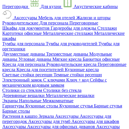
Перегородки
Для кухни
Акустические кабины
Аксессуары
Мебель для отелей
Жалюзи и шторы
Руководительские
Для персонала
Переговорные
Шкафы для документов
Гардеробы для одежды
Стеллажи
Картотеки офисные
Металлические стеллажи
Металлические
шкафы
Тумбы для персонала
Тумбы для руководителей
Тумбы для
оргтехники
Двухместные диваны
Трехместные диваны
Модульные
диваны
Угловые диваны
Мягкие кресла
Банкетки офисные
Кресла для персонала
Руководительские кресла
Переговорные
кресла
Кресла для посетителей
Кухонные кресла
Светлые стойки ресепшн
Темные стойки ресепшн
Электронный замок
С ключами
Ключ + код
Сейфы с
механическим кодовым замком
Столики со стеклом
Столики без стекла
Деревянные вешалки
Металлические вешалки
Экраны
Напольные
Межкомнатные
Гарнитуры
Кухонные столы
Кухонные стулья
Барные стулья
Барные столы
Растения в кашпо
Зеркала
Аксессуары
Аксессуары для
перегородок
Аксессуары для тумб
Аксессуары для шкафов
Аксессуары
Аксессуары для офисных диванов
Аксессуары