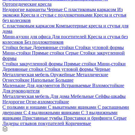
Ортопедические кресла
Недорогие варианты
Черные
С пластиковым каркасом
Из
экокожи
Кресла и стулья с подлокотниками
Кресла и стулья
без колесиков
С пластиковым каркасом
Компьютерные кресла и стулья для
дома
Мини-кухни для офиса
Для посетителей
Кресла и стулья без
колесиков
Без подлокотников
Стойки белые
Деревянные стойки
Стойки угловой формы
Мини-стойки
Прямые стойки
Серые
Стойки закругленной
формы
Стойки закругленной формы
Прямые стойки
Мини-стойки
Деревянные стойки
Стойки угловой формы
Черные
Металлическая мебель
Оружейные
Металлические
Огнестойкие
Напольные
Большие
Маленькие
Для документов
Встраиваемые
Взломостойкие
Для руководителя
Металлическая мебель
Для дома
Мебельные
Сейфы-шкафы
Недорогие
Огне-взломостойкие
С полками и нишами
С выкатными ящиками
С распашными
дверцами
С 4 выдвижными ящиками
С 3 выдвижными
ящиками
Приставные тумбы
Приставки и брифинги
Серые
Лидеры отзывов покупателей
Коричневые