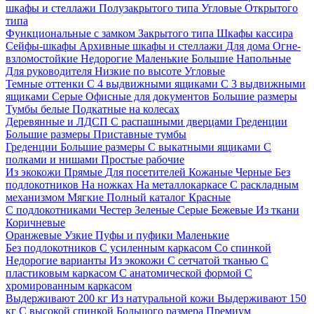
шкафы и стеллажи
Полузакрытого типа
Угловые
Открытого
типа
Функциональные с замком
Закрытого типа
Шкафы кассира
Сейфы-шкафы
Архивные шкафы и стеллажи
Для дома
Огне-
взломостойкие
Недорогие
Маленькие
Большие
Напольные
Для руководителя
Низкие по высоте
Угловые
Темные оттенки
С 4 выдвижными ящиками
С 3 выдвижными
ящиками
Серые
Офисные для документов
Большие размеры
Тумбы белые
Подкатные на колесах
Деревянные и ЛДСП
С распашными дверцами
Греденции
Большие размеры
Приставные тумбы
Греденции
Большие размеры
С выкатными ящиками
С
полками и нишами
Простые рабочие
Из экокожи
Прямые
Для посетителей
Кожаные
Черные
Без
подлокотников
На ножках
На металлокаркасе
С раскладным
механизмом
Мягкие
Полный каталог
Красные
С подлокотниками
Честер
Зеленые
Серые
Бежевые
Из ткани
Коричневые
Оранжевые
Узкие
Пуфы и пуфики
Маленькие
Без подлокотников
С усиленным каркасом
Со спинкой
Недорогие варианты
Из экокожи
С сетчатой тканью
С
пластиковым каркасом
С анатомической формой
С
хромированным каркасом
Выдерживают 200 кг
Из натуральной кожи
Выдерживают 150
кг
С высокой спинкой
Большого размера
Премиум