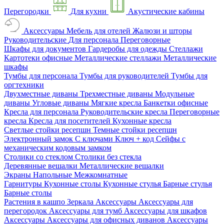
Перегородки
Для кухни
Акустические кабины
Аксессуары
Мебель для отелей
Жалюзи и шторы
Руководительские
Для персонала
Переговорные
Шкафы для документов
Гардеробы для одежды
Стеллажи
Картотеки офисные
Металлические стеллажи
Металлические
шкафы
Тумбы для персонала
Тумбы для руководителей
Тумбы для
оргтехники
Двухместные диваны
Трехместные диваны
Модульные
диваны
Угловые диваны
Мягкие кресла
Банкетки офисные
Кресла для персонала
Руководительские кресла
Переговорные
кресла
Кресла для посетителей
Кухонные кресла
Светлые стойки ресепшн
Темные стойки ресепшн
Электронный замок
С ключами
Ключ + код
Сейфы с
механическим кодовым замком
Столики со стеклом
Столики без стекла
Деревянные вешалки
Металлические вешалки
Экраны
Напольные
Межкомнатные
Гарнитуры
Кухонные столы
Кухонные стулья
Барные стулья
Барные столы
Растения в кашпо
Зеркала
Аксессуары
Аксессуары для
перегородок
Аксессуары для тумб
Аксессуары для шкафов
Аксессуары
Аксессуары для офисных диванов
Аксессуары