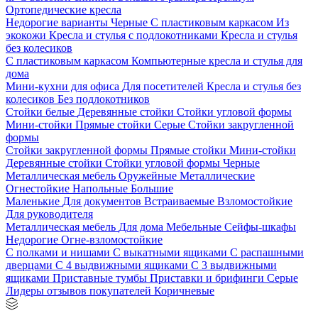
Ортопедические кресла
Недорогие варианты
Черные
С пластиковым каркасом
Из
экокожи
Кресла и стулья с подлокотниками
Кресла и стулья
без колесиков
С пластиковым каркасом
Компьютерные кресла и стулья для
дома
Мини-кухни для офиса
Для посетителей
Кресла и стулья без
колесиков
Без подлокотников
Стойки белые
Деревянные стойки
Стойки угловой формы
Мини-стойки
Прямые стойки
Серые
Стойки закругленной
формы
Стойки закругленной формы
Прямые стойки
Мини-стойки
Деревянные стойки
Стойки угловой формы
Черные
Металлическая мебель
Оружейные
Металлические
Огнестойкие
Напольные
Большие
Маленькие
Для документов
Встраиваемые
Взломостойкие
Для руководителя
Металлическая мебель
Для дома
Мебельные
Сейфы-шкафы
Недорогие
Огне-взломостойкие
С полками и нишами
С выкатными ящиками
С распашными
дверцами
С 4 выдвижными ящиками
С 3 выдвижными
ящиками
Приставные тумбы
Приставки и брифинги
Серые
Лидеры отзывов покупателей
Коричневые