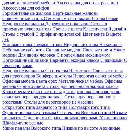
для металлической мебели
Аксессуары для стоек ресепшн
Аксессуары для сейфов
Горизонтальные жалюзи
Вертикальные жалюзи
Современный стиль
С кожаными вставками
Столы белые
Недорогие варианты
Деревянное покрытие
Столы в
приемную руководителя
Светлые цвета
Классический дизайн
Столы с тумбой
С брифинг-приставкой
Цвет венге
В цвете
дуб
Угловые столы
Прямые столы
Недорогие столы
На металле
Небольшие габариты
Складные модели
Светлые цвета
Узкие
модели
Для двоих человек
С подъемным механизмом
Эргономичный дизайн
Варианты эконом-класса
С ящиками
С
перегородками
Недорогие варианты
Со стеклом
На металле
Светлые столы
для переговоров
Конференц-столы
Недорогая офисная мебель
Офисная мебель цвета орех
Металлическая мебель
Офисная
мебель черного цвета
Столы для персонала эконом-класса
Классические офисные столы для персонала
Производство
офисных перегородок на заказ
Столы для переговоров с
розетками
Столы для переговоров из массива
Открытого типа
Закрытого типа
Полузакрытого типа
Функциональные с замком
Со стеклом
Высокого типа
Низкие
по высоте
С дверцами
С распашными дверцами
Узкие пеналы
Шкафы-купе разные
Узкие пеналы
Высокого типа
Низкие по высоте
Архивные