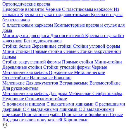
Ортопедические кресла
Недорогие варианты
Черные
С пластиковым каркасом
Из
экокожи
Кресла и стулья с подлокотниками
Кресла и стулья
без колесиков
С пластиковым каркасом
Компьютерные кресла и стулья для
дома
Мини-кухни для офиса
Для посетителей
Кресла и стулья без
колесиков
Без подлокотников
Стойки белые
Деревянные стойки
Стойки угловой формы
Мини-стойки
Прямые стойки
Серые
Стойки закругленной
формы
Стойки закругленной формы
Прямые стойки
Мини-стойки
Деревянные стойки
Стойки угловой формы
Черные
Металлическая мебель
Оружейные
Металлические
Огнестойкие
Напольные
Большие
Маленькие
Для документов
Встраиваемые
Взломостойкие
Для руководителя
Металлическая мебель
Для дома
Мебельные
Сейфы-шкафы
Недорогие
Огне-взломостойкие
С полками и нишами
С выкатными ящиками
С распашными
дверцами
С 4 выдвижными ящиками
С 3 выдвижными
ящиками
Приставные тумбы
Приставки и брифинги
Серые
Лидеры отзывов покупателей
Коричневые