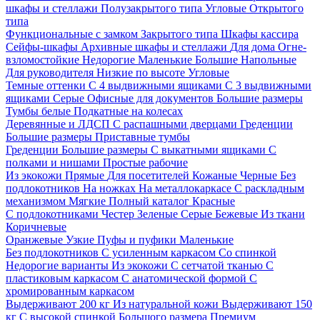
шкафы и стеллажи
Полузакрытого типа
Угловые
Открытого
типа
Функциональные с замком
Закрытого типа
Шкафы кассира
Сейфы-шкафы
Архивные шкафы и стеллажи
Для дома
Огне-
взломостойкие
Недорогие
Маленькие
Большие
Напольные
Для руководителя
Низкие по высоте
Угловые
Темные оттенки
С 4 выдвижными ящиками
С 3 выдвижными
ящиками
Серые
Офисные для документов
Большие размеры
Тумбы белые
Подкатные на колесах
Деревянные и ЛДСП
С распашными дверцами
Греденции
Большие размеры
Приставные тумбы
Греденции
Большие размеры
С выкатными ящиками
С
полками и нишами
Простые рабочие
Из экокожи
Прямые
Для посетителей
Кожаные
Черные
Без
подлокотников
На ножках
На металлокаркасе
С раскладным
механизмом
Мягкие
Полный каталог
Красные
С подлокотниками
Честер
Зеленые
Серые
Бежевые
Из ткани
Коричневые
Оранжевые
Узкие
Пуфы и пуфики
Маленькие
Без подлокотников
С усиленным каркасом
Со спинкой
Недорогие варианты
Из экокожи
С сетчатой тканью
С
пластиковым каркасом
С анатомической формой
С
хромированным каркасом
Выдерживают 200 кг
Из натуральной кожи
Выдерживают 150
кг
С высокой спинкой
Большого размера
Премиум