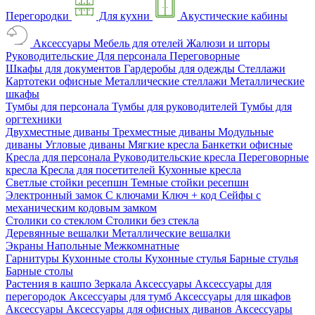
Перегородки
Для кухни
Акустические кабины
Аксессуары
Мебель для отелей
Жалюзи и шторы
Руководительские
Для персонала
Переговорные
Шкафы для документов
Гардеробы для одежды
Стеллажи
Картотеки офисные
Металлические стеллажи
Металлические
шкафы
Тумбы для персонала
Тумбы для руководителей
Тумбы для
оргтехники
Двухместные диваны
Трехместные диваны
Модульные
диваны
Угловые диваны
Мягкие кресла
Банкетки офисные
Кресла для персонала
Руководительские кресла
Переговорные
кресла
Кресла для посетителей
Кухонные кресла
Светлые стойки ресепшн
Темные стойки ресепшн
Электронный замок
С ключами
Ключ + код
Сейфы с
механическим кодовым замком
Столики со стеклом
Столики без стекла
Деревянные вешалки
Металлические вешалки
Экраны
Напольные
Межкомнатные
Гарнитуры
Кухонные столы
Кухонные стулья
Барные стулья
Барные столы
Растения в кашпо
Зеркала
Аксессуары
Аксессуары для
перегородок
Аксессуары для тумб
Аксессуары для шкафов
Аксессуары
Аксессуары для офисных диванов
Аксессуары