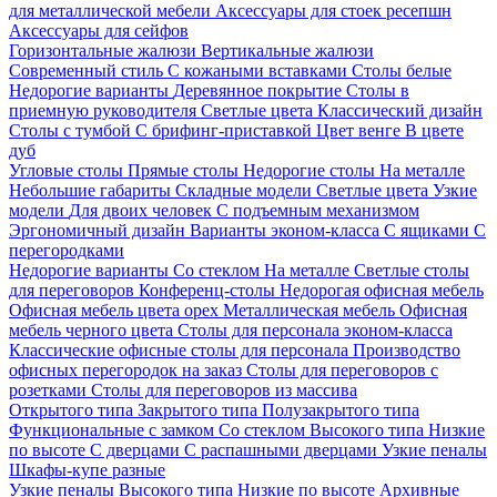
для металлической мебели
Аксессуары для стоек ресепшн
Аксессуары для сейфов
Горизонтальные жалюзи
Вертикальные жалюзи
Современный стиль
С кожаными вставками
Столы белые
Недорогие варианты
Деревянное покрытие
Столы в
приемную руководителя
Светлые цвета
Классический дизайн
Столы с тумбой
С брифинг-приставкой
Цвет венге
В цвете
дуб
Угловые столы
Прямые столы
Недорогие столы
На металле
Небольшие габариты
Складные модели
Светлые цвета
Узкие
модели
Для двоих человек
С подъемным механизмом
Эргономичный дизайн
Варианты эконом-класса
С ящиками
С
перегородками
Недорогие варианты
Со стеклом
На металле
Светлые столы
для переговоров
Конференц-столы
Недорогая офисная мебель
Офисная мебель цвета орех
Металлическая мебель
Офисная
мебель черного цвета
Столы для персонала эконом-класса
Классические офисные столы для персонала
Производство
офисных перегородок на заказ
Столы для переговоров с
розетками
Столы для переговоров из массива
Открытого типа
Закрытого типа
Полузакрытого типа
Функциональные с замком
Со стеклом
Высокого типа
Низкие
по высоте
С дверцами
С распашными дверцами
Узкие пеналы
Шкафы-купе разные
Узкие пеналы
Высокого типа
Низкие по высоте
Архивные